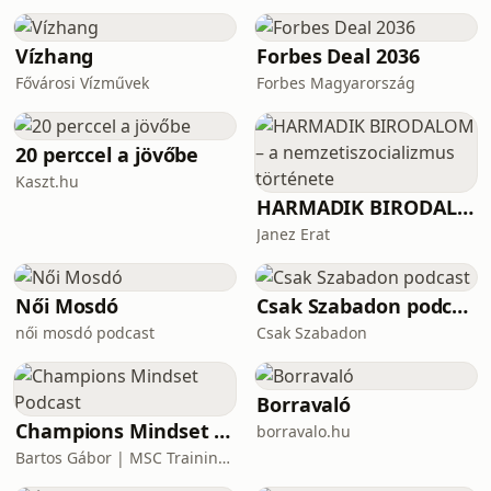
függés bűne között?Beszélgetünk
arról, hogy kinek is szeretnénk
Vízhang
Forbes Deal 2036
valójában megfelelni – házas
Fővárosi Vízművek
Forbes Magyarország
20 perccel a jövőbe
Kaszt.hu
HARMADIK BIRODALOM – a nemzetiszocializmus története
Janez Erat
Női Mosdó
Csak Szabadon podcast
női mosdó podcast
Csak Szabadon
Borravaló
Champions Mindset Podcast
borravalo.hu
Bartos Gábor | MSC Training Group