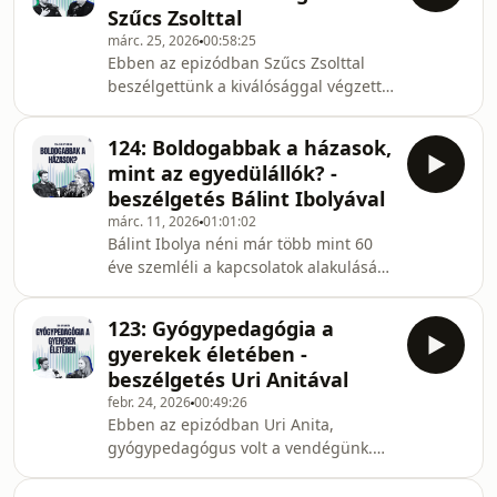
Szűcs Zsolttal
elődei, kell-e másképp beszélnie,
márc. 25, 2026
00:58:25
viselkednie?Szó esik a hivatás és az
Ebben az epizódban Szűcs Zsolttal
emberi határok feszültségéről, az
beszélgettünk a kiválósággal végzett
„elpapiasodás” jelenségéről, valamint
munkáról s ennek lelkületéről. Vajon
arról, mikor nehéz embernek maradni
mindegy hogyan vagyunk jelen
ebben a s
124: Boldogabbak a házasok,
keresztényként a munkahelyünkön, az
mint az egyedülállók? -
egyetemen, a szolgálatban és a
beszélgetés Bálint Ibolyával
családi életben? Krisztus követőjeként
márc. 11, 2026
01:01:02
arra is el vagyunk hívva, hogy a ránk
Bálint Ibolya néni már több mint 60
bízott feladatokban hűségesnek
éve szemléli a kapcsolatok alakulását
bizonyuljunk s mindent a legjobb
gyülekezetekben s ez alkalommal
képességünk szerint végezzünk el.
megosztotta velük nézeteit,
Zsolt említett néhány
123: Gyógypedagógia a
tapasztalatait az egyedül maradásával
gyerekek életében -
kapcsolatban. Miért érint egyre több
beszélgetés Uri Anitával
25 évnél idősebb személyt a
febr. 24, 2026
00:49:26
szingliség jelensége. Megvizsgáltuk
Ebben az epizódban Uri Anita,
először is mit mond az Ige az
gyógypedagógus volt a vendégünk.
egyedülállóság s a házasság
Anitával az ADHD, az autizmus és a
ajándékáról Pál apostolon keresztül.
szorongásos zavar témáját jártuk