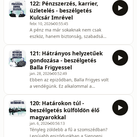
Feltettük a kérdést, hogy valóba
122: Pénzszerzés, karrier,
körbe. Ezeknél a kórképeknél
üzletelés - beszélgetés
kulcsfontosságú a korai felismerés és
Kulcsár Imrével
diagnosztizálás, ehhez kapcsolódó
febr. 10, 2026
00:55:45
tapasztalatokat hallhattunk.
A pénz ma már sokaknak nem csak
Beszéltünk arról, milyen jeleket
eszköz, hanem biztonság, szabadság
érdemes figyelni a gyermekeknél,
vagy épp folyamatos nyomás. Ebben a
mikor szükséges a segítségkérés s
videóban őszintén és gyakorlatiasan
hogyan áll össze egy diagnózis.
121: Hátrányos helyzetűek
beszélgetünk arról, hogyan lett ekkora
Továbbá
gondozása - beszélgetés
szerepe a pénznek Európában, és
Balla Frigyessel
miért érezzük egyre erősebben, hogy
jan. 28, 2026
00:52:49
teljesíteni és előre jutni kell. Szó lesz
Ebben az epizódban, Balla Frigyes volt
arról, hogyan lehet hívőként
a vendégünk. Ez alkalommal a
egészségesen gondolkodni vagyonról,
gondozásról beszélgettünk.
karrierről és célokról, hol van a határ
Elsősorban tisztáztuk kiket kell
a fejlő
120: Határokon túl -
gondoznunk - betegeket, időseket,
beszélgetés külföldön élő
gyerekeket? Egyáltalán kire hárul ez a
magyarokkal
felelősség?Frigyes testvér bepillantást
jan. 6, 2026
00:56:13
engedett saját életébe,
Tényleg zöldebb a fű a szomszédban?
tapasztalataiba, kihívásaiba. Majd
Legújabb epizódunkban a Siengeni