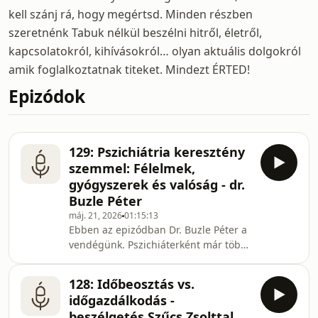
kell szánj rá, hogy megértsd. Minden részben
szeretnénk Tabuk nélkül beszélni hitről, életről,
kapcsolatokról, kihívásokról… olyan aktuális dolgokról
amik foglalkoztatnak titeket. Mindezt ÉRTED!
Epizódok
129: Pszichiátria keresztény
szemmel: Félelmek,
gyógyszerek és valóság - dr.
Buzle Péter
máj. 21, 2026
01:15:13
Ebben az epizódban Dr. Buzle Péter a
vendégünk. Pszichiáterként már több
év tapasztalat van a háta mögött, vele
beszélgettünk arról, hogyan érdemes
128: Időbeosztás vs.
keresztényként a pszichiáteri
időgazdálkodás -
kezeléshez viszonyuljunk. Tisztáztuk,
beszélgetés Szűcs Zsolttal