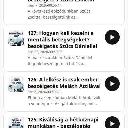
mit is jelent önmagában a pszichiátria
máj. 7, 2026
00:56:14
és miben különbözik a
A következő epizódunkban Szűcs
pszichológiától. Mi alapján döntsük el,
Zsolttal beszélgettünk az
kihez forduljunk? Mikor elég a
időbeosztásról és az
lelkigondozói beszélgetés, vagy
időgazdálkodásról. Azzal kezdtük a
pszichológust kell k
127: Hogyan kell kezelni a
beszélgetést, hogy kell-e mindenkinek
mentális betegségeket? -
beosztania az idejét s mi történhet ha
beszélgetés Szűcs Dániellel
egyáltalán nem vagyunk tudatosak
ápr. 22, 2026
00:50:08
ebben a témában. Vannak olyan
A mai részünkben Szűcs Dániellel
időrabló tevékenységek, mindsetek,
fogunk beszélgetni a hit és a
amelyek anélkül veszik el az időnket
pszichológia kapcsolatáról. A videó
és figyelmünket, hogy észrevennénk
során szó esik a mentális nehézségek,
azokat. Szó esett arról, hogy milyen
126: A lelkész is csak ember -
mint a szorongás és a kiégés korai
fon
beszélgetés Meláth Attilával
felismerésének fontosságáról, a
ápr. 8, 2026
00:59:29
keresztény szemléletű szaksegítség
Ebben az epizódban Meláth Attila volt
sajátosságairól, valamint arról a
a vendégünk. Azt jártuk körbe, mit
felszabadító felismerésről, hogy a
jelent ma lelkésznek lenni – és hogyan
pszichológiai támogatás
változott ez a szerep, elhívás
igénybevétele nem a hit hiányát jelzi,
125: Kiválóság a hétköznapi
generációról generációra. Vajon
hanem a teljesebb, Isten álta
munkában - beszélgetés
miben más a 21. század lelkésze mint