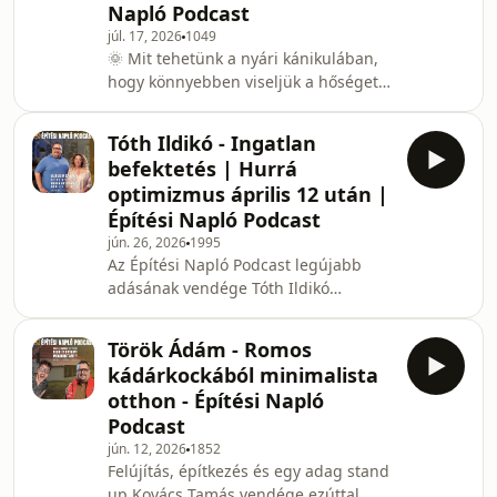
Napló Podcast
Tamás, Tóth Ildikó és Dr. Tóth
júl. 17, 2026
1049
Mercedes beszélgetnek a
🌞 Mit tehetünk a nyári kánikulában,
klímahasználat legfontosabb
hogy könnyebben viseljük a hőséget?
kérdéseiről, eloszlatják a leggyakoribb
Melyek a leggyakoribb tévhitek, és
tévhiteket, szó esik a legio
mire érdemes odafigyelni?Az Építési
Tóth Ildikó - Ingatlan
Napló Podcast vendége dr. Kertész
befektetés | Hurrá
Norbert, bőrgyógyász rezidens, akivel
optimizmus április 12 után |
a hőség, a fényvédelem és a
Építési Napló Podcast
légkondicionálással kapcsolatos
jún. 26, 2026
1995
legfontosabb tudnivalókról
Az Építési Napló Podcast legújabb
beszélgettünk.💬 Neked mi a bevált
adásának vendége Tóth Ildikó
praktikád a nagy meleg ellen? Írd
ingatlanbefektető, az RTL Cápák
meg kommentben!
között üzleti műsorának egyik
Török Ádám - Romos
befektetője! Az epizódban szó lesz
kádárkockából minimalista
arról, hogy mit jelent a luxusingatlan
otthon - Építési Napló
fogalma Magyarországon, hogyan
Podcast
működik egy prémium bérbeadási
jún. 12, 2026
1852
modell, miért a legfontosabb
Felújítás, építkezés és egy adag stand
szempont a lokáció, valamint milyen
up.Kovács Tamás vendége ezúttal