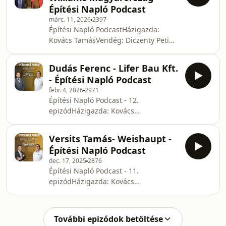
védelméről beszélgetünk és ezzel
Építési Napló Podcast
kapcsolatosan kaphatnak tanácsokat,
márc. 11, 2026
2397
valamint tippeket az érdeklődők.
Építési Napló PodcastHázigazda:
Kovács TamásVendég: Diczenty Peti
Balázs (Keller Williams
Magyarország)Podcastunk új
Dudás Ferenc - Lifer Bau Kft.
epizódjának témája az
- Építési Napló Podcast
ingatlanközvetítés. Szembe állítjuk a
febr. 4, 2026
2971
tévhiteket a valósággal.
Építési Napló Podcast - 12.
epizódHázigazda: Kovács
TamásVendég: Dudás Ferenc (Lifer
Bau Kft.)Podcastünk új epizódjában A
Versits Tamás- Weishaupt -
Szárazépítészetről, gipszkartonozásról
Építési Napló Podcast
és könnyűszerkezetes házakról fogunk
dec. 17, 2025
2876
beszélgetni, és szóba kerül majd a az
Építési Napló Podcast - 11.
idei Budapest - Bamakó Rally is,
epizódHázigazda: Kovács
melyen Dudás Ferenc is indul a 4x4
TamásVendég: Versits Tamás
túra kategóriában.
(Weishaupt)Podcastünk új
epizódjában A prémium fűtési
További epizódok betöltése
rendszerek piacát vesszük górcső alá,