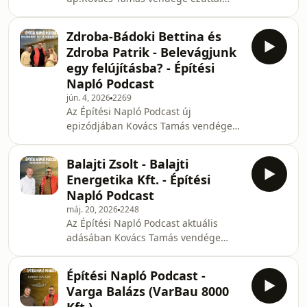
szempontok alapján érdemes
Török Ádám humorista, aki őszintén
felújítani és hosszú távra tervezni. Ha
mesél a balatoni házfelújítás minden
érdek
Zdroba-Bádoki Bettina és
öröméről, bánatáról és tanulságáról.
Zdroba Patrik - Belevágjunk
Kádár kocka, hajópadló, vályogház,
egy felújításba? - Építési
kivitelezők és néhány történet, amin
Napló Podcast
egyszerre lehet nevetni és
jún. 4, 2026
2269
sírni.Kövess minket az alábbi
Az Építési Napló Podcast új
felületeken
epizódjában Kovács Tamás vendége
is:https://www.instagram.com/kovacs.tamas.epitesi
Zdroba-Bádoki Bettina és Zdroba
Patrik akikkel megvásárolt házuk
Balajti Zsolt - Balajti
felújításáról beszélgetnek.
Energetika Kft. - Építési
Napló Podcast
máj. 20, 2026
2248
Az Építési Napló Podcast aktuális
adásában Kovács Tamás vendége
Balajti Zsolt, akivel
energiahatékonyságról,
Építési Napló Podcast -
épületenergetikáról, Kádár-kockák
Varga Balázs (VarBau 8000
korszerűsítéséről és a mai energetikai