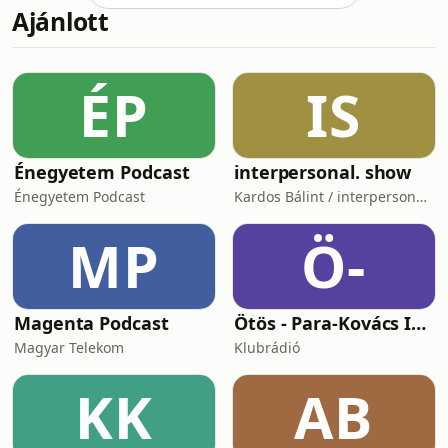
Ajánlott
szóba kerül majd a Parlament fűtési
rendszere is, mely egy igazán
különleges műszaki megoldás.
Továbbá beszélgetni fogunk a Duális
ÉP
IS
képzés előnyeiről és a szakember
utánpótlásról.
Énegyetem Podcast
interpersonal. show
Énegyetem Podcast
Kardos Bálint / interpersonal.host
MP
Ö-
Magenta Podcast
Ötös - Para-Kovács Imrével
Magyar Telekom
Klubrádió
KK
AB