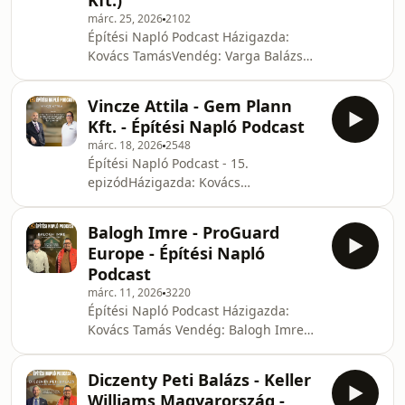
Kft.)
kihívásokról beszélgetnek.
márc. 25, 2026
2102
Építési Napló Podcast Házigazda:
Kovács TamásVendég: Varga Balázs
(VarBau 8000 Kft.) Podcastünk új
epizódjának témája a
Vincze Attila - Gem Plann
Generálkivitelezés, azaz hogyan zajlik
Kft. - Építési Napló Podcast
egy családi ház építése, ha mi, mint
márc. 18, 2026
2548
megrendelők egyetlen vállalkozóval
Építési Napló Podcast - 15.
(Generálkivitelezővel) építettjük
epizódHázigazda: Kovács
otthonunkat vagyis, az üres telektől
TamásVendég: Vincze Attila (Gem
egészen a beköltözésig egy kézben
Plann Kft.)Podcastunk új epizódjában
van minden.Ezen kívül szó lesz a
Balogh Imre - ProGuard
az egyedi igényekre szabott
Mobil pincékről, ami Magyarorsz
Europe - Építési Napló
épületgépészeti tervezés, valamint
Podcast
energetikai tervezés előnyeit vesszük
márc. 11, 2026
3220
górcső alá. Vendégünk Vincze Attila, a
Építési Napló Podcast Házigazda:
Gem Plann Kft. ügyvezetője.
Kovács Tamás Vendég: Balogh Imre
(ProGuard Europe) Podcastünk új
epizódjában otthonunk biztonságáról
Diczenty Peti Balázs - Keller
és értékeink, vagyontárgyaink
Williams Magyarország -