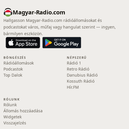
Magyar-Radio.com
Hallgasson Magyar-Radio.com rádióállomásokat és
podcastokat város, műfaj vagy hangulat szerint — ingyen,
bármilyen eszközön.
BÖNGÉSZÉS
NÉPSZERŰ
Rádióállomások
Rádió 1
Podcastok
Retro Rádió
Top Dalok
Danubius Rádió
Kossuth Rádió
Hír.FM
RÓLUNK
Rólunk
Állomás hozzáadása
Widgetek
Visszajelzés