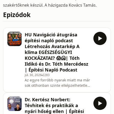
szakértőknek készül. A házigazda Kovács Tamás.
Epizódok
HU Navigáció átugrása
építési napló podcast
Létrehozás Avatarkép A
klíma EGÉSZSÉGÜGYI
KOCKÁZATAI? 😱🥶| Tóth
Ildikó és Dr. Tóth Mercédesz
| Építési Napló Podcast
júl. 30, 2026
2283
Az egyre forróbb nyarak miatt ma már
sok otthonban szinte elképzelhetetlen
az élet klíma nélkül. De vajon tényleg
meg lehet fázni tőle? Mire kell figyelni
Dr. Kertész Norbert:
vásárláskor, használatkor és
Tévhitek és praktikák a
karbantartáskor? Az Építési Napló
nyári hőség ellen | Építési
Podcast 23, epizódjában Kovács