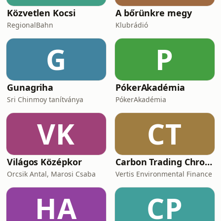
Közvetlen Kocsi
A bőrünkre megy
RegionalBahn
Klubrádió
G
P
Gunagriha
PókerAkadémia
Sri Chinmoy tanítványa
PókerAkadémia
VK
CT
Világos Középkor
Carbon Trading Chronicles
Orcsik Antal, Marosi Csaba
Vertis Environmental Finance
HA
CP