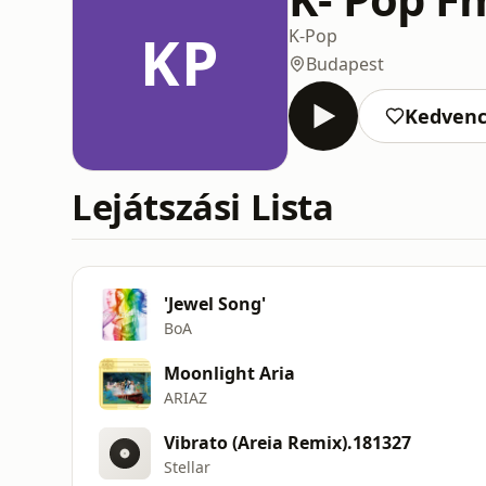
KP
K-Pop
Budapest
Kedven
Lejátszási Lista
'Jewel Song'
BoA
Moonlight Aria
ARIAZ
Vibrato (Areia Remix).181327
Stellar