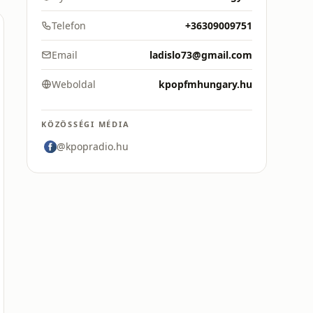
Telefon
+36309009751
Email
ladislo73@gmail.com
Weboldal
kpopfmhungary.hu
KÖZÖSSÉGI MÉDIA
@kpopradio.hu