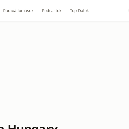
Rádióállomások
Podcastok
Top Dalok
m Hungary