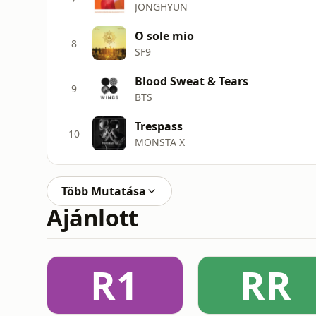
JONGHYUN
O sole mio
8
SF9
Blood Sweat & Tears
9
BTS
Trespass
10
MONSTA X
Több Mutatása
Ajánlott
R1
RR