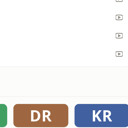
DR
KR