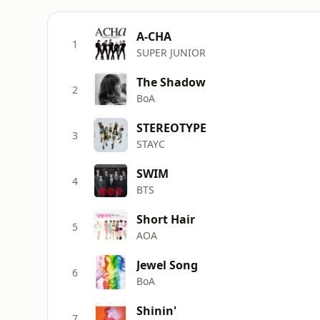
A-CHA
1
SUPER JUNIOR
The Shadow
2
BoA
STEREOTYPE
3
STAYC
SWIM
4
BTS
Short Hair
5
AOA
Jewel Song
6
BoA
Shinin'
7