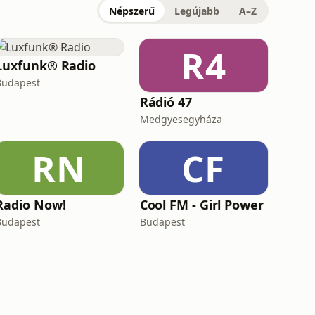
Népszerű
Legújabb
A–Z
R4
Luxfunk® Radio
Budapest
Rádió 47
Medgyesegyháza
RN
CF
Radio Now!
Cool FM - Girl Power
Budapest
Budapest