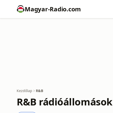
Magyar-Radio.com
Kezdőlap
R&B
R&B rádióállomások