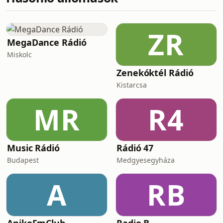
ZR
MegaDance Rádió
Miskolc
Zenekóktél Rádió
Kistarcsa
MR
R4
Music Rádió
Rádió 47
Budapest
Medgyesegyháza
A
RB