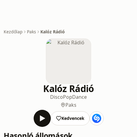
Kezdőlap
Paks
Kalóz Rádió
Kalóz Rádió
Disco
Pop
Dance
Paks
Kedvencek
Hasonló állomások