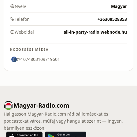
Nyelv
Magyar
Telefon
+36308528353
Weboldal
all-in-party-radio.webnode.hu
KÖZÖSSÉGI MÉDIA
@1074803109719601
Magyar-Radio.com
Hallgasson Magyar-Radio.com rádióállomásokat és
podcastokat város, műfaj vagy hangulat szerint — ingyen,
bármilyen eszközön.