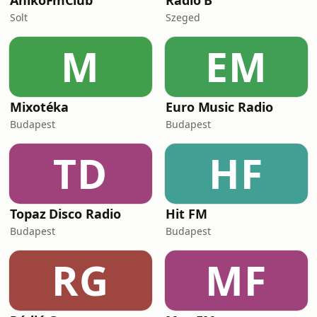
AnikoFmClub
Radio B
Solt
Szeged
M
EM
Mixotéka
Euro Music Radio
Budapest
Budapest
TD
HF
Topaz Disco Radio
Hit FM
Budapest
Budapest
RG
MF