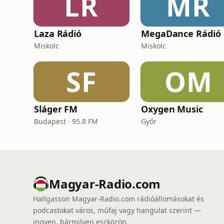
LR
MR
Laza Rádió
MegaDance Rádió
Miskolc
Miskolc
SF
OM
Sláger FM
Oxygen Music
Budapest · 95.8 FM
Győr
Magyar-Radio.com
Hallgasson Magyar-Radio.com rádióállomásokat és
podcastokat város, műfaj vagy hangulat szerint —
ingyen, bármilyen eszközön.