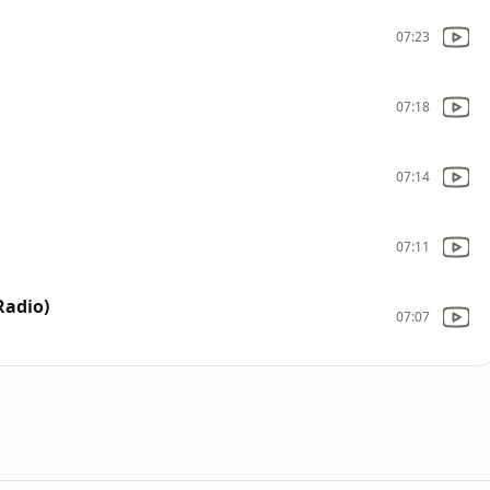
07:23
07:18
07:14
07:11
Radio)
07:07