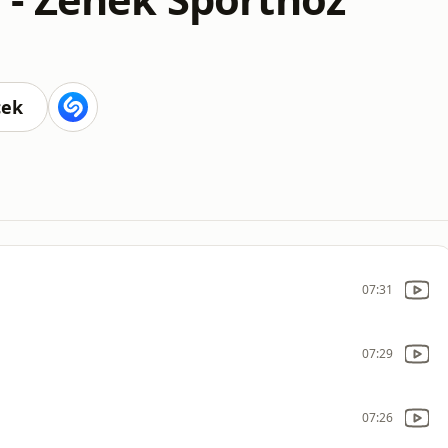
cek
07:31
07:29
07:26