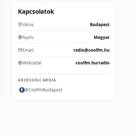
Kapcsolatok
Város
Budapest
Nyelv
Magyar
Email
radio@coolfm.hu
Weboldal
coolfm.hu/radio
KÖZÖSSÉGI MÉDIA
@CoolfmBudapest