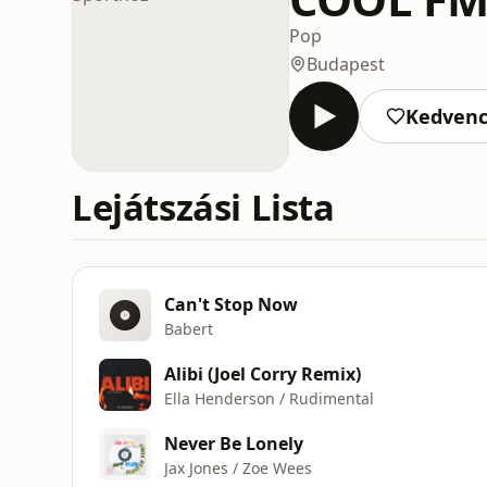
Pop
Budapest
Kedven
Lejátszási Lista
Can't Stop Now
Babert
Alibi (Joel Corry Remix)
Ella Henderson / Rudimental
Never Be Lonely
Jax Jones / Zoe Wees