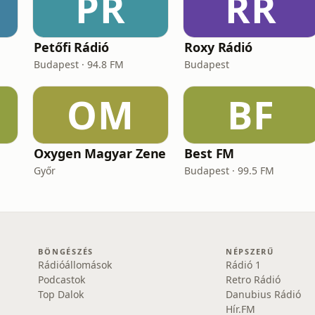
PR
RR
Petőfi Rádió
Roxy Rádió
Budapest · 94.8 FM
Budapest
OM
BF
Oxygen Magyar Zene
Best FM
Győr
Budapest · 99.5 FM
BÖNGÉSZÉS
NÉPSZERŰ
Rádióállomások
Rádió 1
Podcastok
Retro Rádió
Top Dalok
Danubius Rádió
Hír.FM