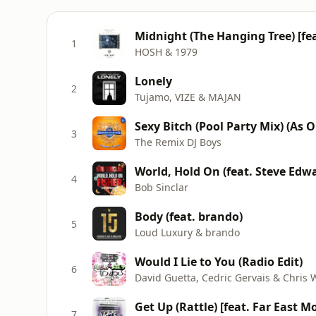
Midnight (The Hanging Tree) [feat
1
HOSH & 1979
Lonely
2
Tujamo, VIZE & MAJAN
3
The Remix DJ Boys
World, Hold On (feat. Steve Edw
4
Bob Sinclar
Body (feat. brando)
5
Loud Luxury & brando
Would I Lie to You (Radio Edit)
6
David Guetta, Cedric Gervais & Chris W
Get Up (Rattle) [feat. Far East 
7