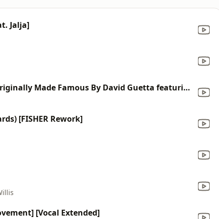
. Jalja]
Sexy Bitch (Pool Party Mix) (As Originally Made Famous By David Guetta featuring Akon)
ards) [FISHER Rework]
illis
Movement] [Vocal Extended]