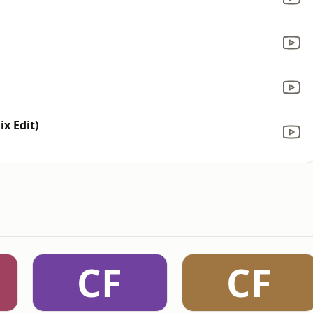
x Edit)
CF
CF