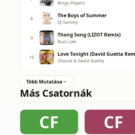
Bingo Players
The Boys of Summer
8
DJ Sammy
Thong Song (LIZOT Remix)
9
Buzz Low
Love Tonight (David Guetta Remi
10
Shouse & David Guetta
Több Mutatása
Más Csatornák
CF
CF