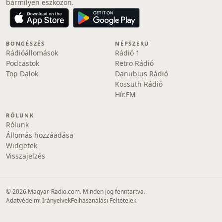
bármilyen eszközön.
BÖNGÉSZÉS
NÉPSZERŰ
Rádióállomások
Rádió 1
Podcastok
Retro Rádió
Top Dalok
Danubius Rádió
Kossuth Rádió
Hír.FM
RÓLUNK
Rólunk
Állomás hozzáadása
Widgetek
Visszajelzés
© 2026 Magyar-Radio.com. Minden jog fenntartva.
Adatvédelmi Irányelvek
Felhasználási Feltételek