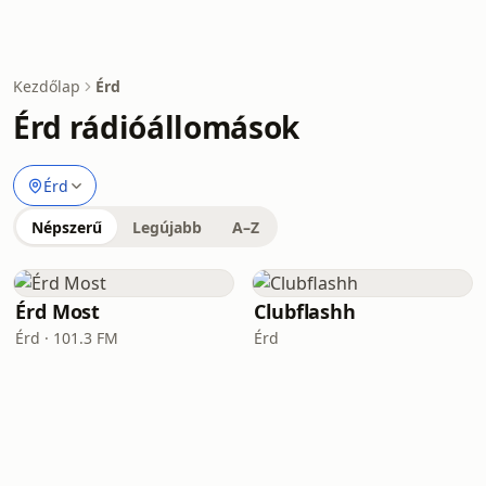
Kezdőlap
Érd
Érd rádióállomások
Érd
Népszerű
Legújabb
A–Z
Érd Most
Clubflashh
Érd · 101.3 FM
Érd