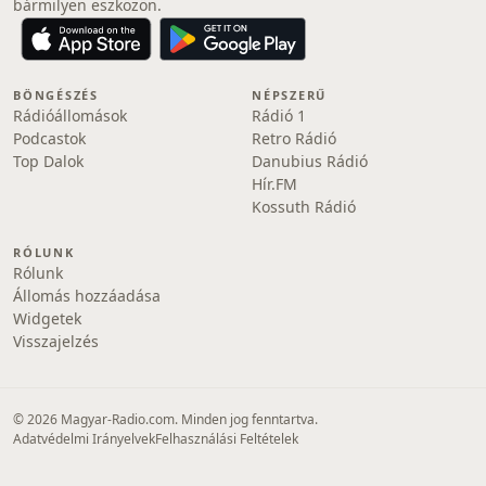
bármilyen eszközön.
BÖNGÉSZÉS
NÉPSZERŰ
Rádióállomások
Rádió 1
Podcastok
Retro Rádió
Top Dalok
Danubius Rádió
Hír.FM
Kossuth Rádió
RÓLUNK
Rólunk
Állomás hozzáadása
Widgetek
Visszajelzés
© 2026 Magyar-Radio.com. Minden jog fenntartva.
Adatvédelmi Irányelvek
Felhasználási Feltételek