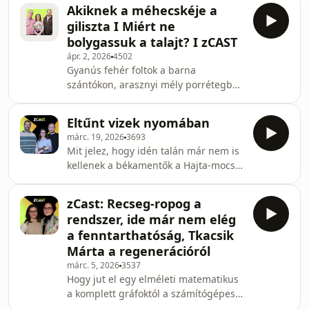
kivágnánk, és eladnánk tüzelőnek.
között ez is kiderül a z
Akiknek a méhecskéje a
Mégis sok helyen követik az utóbbi
giliszta I Miért ne
gyakorlatot. Erről is szó esik a zCast
bolygassuk a talajt? I zCAST
erdős adásában, melynek vendége
ápr. 2, 2026
4502
Aszalós Réka erdőökológus. Mennyi
Gyanús fehér foltok a barna
erdőnk van, és hogy állunk
szántókon, arasznyi mély porrétegbe
nemzetközi összehasonlításban? Mitől
vetett magok, vizes felszín alatt száraz
egészséges egy erdő? Min vitáznak az
talaj – csak néhány aggasztó jelenség
erdőgazdálkodók és a te
Eltűnt vizek nyomában
azok közül, amik megmutatják,
márc. 19, 2026
3693
mennyire kizsigereltük a talajainkat.
Mit jelez, hogy idén talán már nem is
Állapotromlásuk már a
kellenek a békamentők a Hajta-mocsár
termésmennyiségekre is kihat, de
melletti főútra? Miért bontják az
visszafordíható. A zCast hallgatói
árvízvédelmi gátakat Észak-Rajna-
Berend Ferenc agrármérnök, és
zCast: Recseg-ropog a
Vesztfáliában? A Kárpát-medence
Gribek Dániel agrárújságíró
rendszer, ide már nem elég
kiszárításáról, ennek katasztrófális
segítségével merülhetnek el a
a fenntarthatóság, Tkacsik
hatásairól, és a lehetséges
talajszelvé
Márta a regenerációról
megoldásokról esik szó a zCast friss,
márc. 5, 2026
3537
vizes adásában. A vizes élőhelyek
Hogy jut el egy elméleti matematikus
regenerációjának kérdéseit Csala
a komplett gráfoktól a számítógépes
Dániellel, a Nem víznek való vidék
hálózatokon át az ökológiai