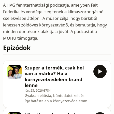
A HVG fenntarthatósági podcastja, amelyben Fait
Federika és vendégei segítenek a klímaszorongásból
cselekvésbe átlépni. A műsor célja, hogy bárkiből
lehessen zöldöves környezetvédő, és bemutatja, hogy
minden döntésünk alakítja a jövőt. A podcastot a
MOHU támogatja.
Epizódok
Szuper a termék, csak hol
van a márka? Ha a
környezetvédelem brand
lenne
jún. 25, 2026
3784
Gyakran elitista, bűntudatot kelt és
így hatástalan a környezetvédelemmel
kapcsolatos kommunikáció Vekkel
László kommunikációs szakember