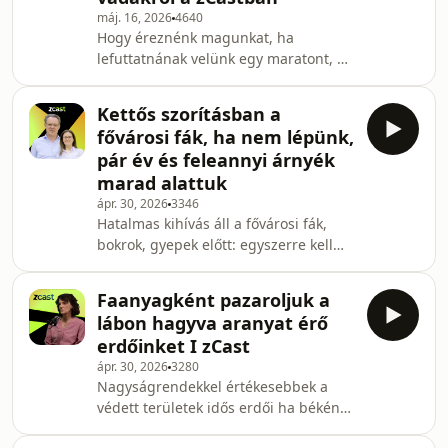
máj. 16, 2026
4640
lehető legkevésbé járuljunk hozzá a
Hogy éreznénk magunkat, ha
természeti erőforrások
lefuttatnának velünk egy maratont, és
túlhasználatához, vagy akár segítsük
a célban víz alá nyomnának? – húzós
a megújulásukat? A zCast utazási
párhuzammal világít rá
szezon kezde
Kettős szorításban a
halszemszögból a sporthorgászat
fővárosi fák, ha nem lépünk,
árnyoldalára Szendőfi Balázs
pár év és feleannyi árnyék
természetfilmes, halkutató, aki
marad alattuk
könyvet írt az itthon legtöbbek által
ápr. 30, 2026
3346
űzött szabadidős tevékenységről. A
Hatalmas kihívás áll a fővárosi fák,
természetvédelemben konfrontatív
bokrok, gyepek előtt: egyszerre kell
stílusáról ismert filmesnek határozott
kielégíteni a zöldbe vágyó lakosok (és
véleménye van nem csak a
egyre több kutyájuk) igényeit,
horgászatról,
Faanyagként pazaroljuk a
tompítani a klímaváltozás mind
lábon hagyva aranyat érő
súlyosabb hatásait, miközben maguk
erdőinket I zCast
is az életben maradásért küzdenek a
ápr. 30, 2026
3280
változó éghajlati körülmények között.
Nagyságrendekkel értékesebbek a
Ráadásul eleve hátrányból indulnak a
védett területek idős erdői ha békén
korábbi évtizedek
hagyjuk őket, mintha faanyagként
alulfinanszírozottsága miatt. Többek