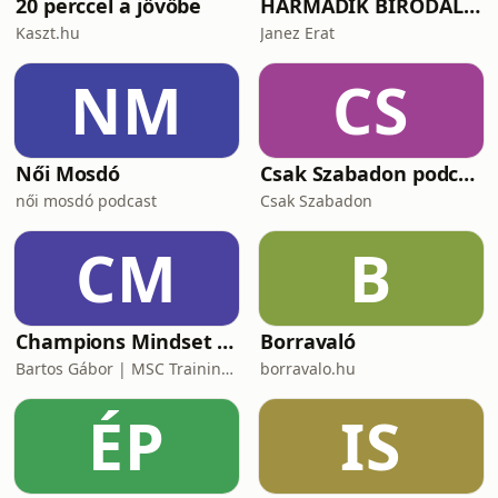
20 perccel a jövőbe
HARMADIK BIRODALOM – a nemzetiszocializmus története
Kaszt.hu
Janez Erat
NM
CS
Női Mosdó
Csak Szabadon podcast
női mosdó podcast
Csak Szabadon
CM
B
Champions Mindset Podcast
Borravaló
Bartos Gábor | MSC Training Group
borravalo.hu
ÉP
IS