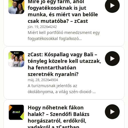
Mire jó egy farm, ahol
szerint. Nem szabadna egy
fogyatékosoknak is jut
minisztériumba „bedobozolni”,
munka, és miért van belőle
hanem minden döntést át kellene
csak mutatóba? – zCast
hatnia az ökopolitikának vetette fel a
jún. 19, 2026
4242
zCast podcast tavaszi-nyári évadjának
Miért kell portfólió menedzsment egy
utolsó adásában. De hogyan lehet ezt
fogyatékosokkal foglalkozó
elérni? Hogyan lehet összehangolni a
intézménynek? Mi az a szociális farm,
rendszerszintű változtat
mire való, és miért van csak mutatóba
zCast: Kóspallag vagy Bali –
belőle Magyarországon? A zCast eheti
tényleg közelre kell utazzak,
vendége Jakubinyi László, a
ha fenntarthatóan
Szimbiózis Alapítvány kuratóriumi
szeretnék nyaralni?
elnöke, aki mesél arról, hogyan járult
máj. 28, 2026
4904
hozzá a román securitate-től kapott
A turizmusnak jelentős az
verés, hogy fogyatékosokkal kezdjen
ökolábnyoma, a világ szén-dioxid-
foglalkozni,, hogyan lehet autistákat
kibocsátásának 8 százaléka köthető
sikeresen in
hozzá, nem beszélve az egyéb
Hogy nőhetnek fákon
társadalmi és természeti hatásokról.
halak? – Szendőfi Balázs
De hogyan csökkenthetjük ezeket?
horgászatról, erdőkről,
Hova utazzunk, és mit csináljunk,
vadakról a zCastban
hogy szabadidős programjainkkal