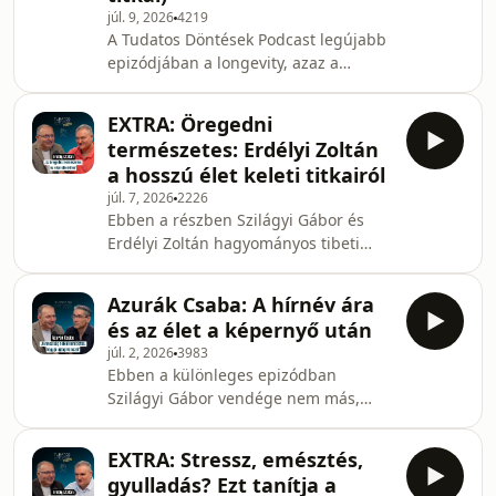
júl. 9, 2026
4219
egészen a gyógyító Buddháig
A Tudatos Döntések Podcast legújabb
vezethető vissza. Zoltán, aki
epizódjában a longevity, azaz a
hagyományos tibeti orvos és
hosszú és minőségi élet egyik
buddhista tanító, ebben az epizódban
legfontosabb alappillérét, a mozgást
felfedi az arura (vagy mirobalán)
EXTRA: Öregedni
járjuk körbe. Szilágyi Gábor vendége
növény titkát,
természetes: Erdélyi Zoltán
Pozsonyi Zsolt, a Movement Lab
a hosszú élet keleti titkairól
alapítója, erőnléti edző és a TRX
júl. 7, 2026
2226
magyarországi meghonosítója. Zsolt
Ebben a részben Szilágyi Gábor és
nemcsak élsportolókat és
Erdélyi Zoltán hagyományos tibeti
olimpikonokat készít fel, hanem
orvos, buddhista tanító a hosszú élet,
missziójának tekinti az átlagemberek
vagyis a longevity keleti titkait tárják
egészségének és fizikai állapotána
Azurák Csaba: A hírnév ára
fel. A téma ma aktuálisabb, mint
és az élet a képernyő után
valaha. Egyre többen keresik a
júl. 2, 2026
3983
megoldást a rohanó mindennapokra
Ebben a különleges epizódban
és a stressz okozta kiégés
Szilágyi Gábor vendége nem más,
elkerülésére.A nyugati világban a
mint a hazai televíziózás egyik
longevity fókuszában leginkább a
legismertebb alakja: Azurák Csaba. A
táplálkozás, az alvás és a fizikai
EXTRA: Stressz, emésztés,
Tudatos Döntések Podcast legújabb
aktivitás áll. A tibeti ha
gyulladás? Ezt tanítja a
adása sokkal mélyebbre ás egy