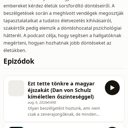
embereket kérdez életük sorsfordító döntéseiről. A
beszélgetések során a meghívott vendégek megosztják
tapasztalataikat a tudatos életvezetés kihívásairól,
szakértők pedig elemzik a döntéshozatal pszichológiai
hátterét. A podcast célja, hogy segítsen a hallgatóknak
megérteni, hogyan hozhatnak jobb döntéseket az
életükben.
Epizódok
Ezt tette tönkre a magyar
éjszakát (Dan von Schulz
kíméletlen őszinteséggel)
aug. 6, 2026
5498
Olyan beszélgetést hoztunk, ami nem
csak a zenerajongóknak, de minden
vállalkozónak és klubtulajdonosnak
kötelező. Vendégünk az élő legenda,