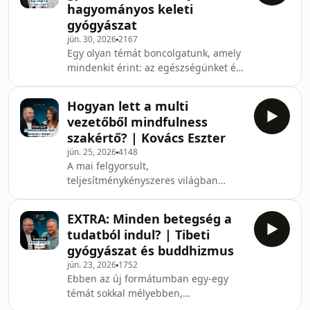
hagyományos keleti
átlagos karrierinterjúnál. Csaba
gyógyászat
őszintén mesél arról, miért választotta
jún. 30, 2026
2167
a csendesebb, de annál tudatosabb
Egy olyan témát boncolgatunk, amely
utat a csillogó kereskedelmi
mindenkit érint: az egészségünket és
televíziózás helyett. Marketing és
annak tudatos megőrzését. Szilágyi
személyes márkaépítés
Gábor vendége ismét Erdélyi Zoltán
szempontjából
Hogyan lett a multi
hagyományos tibeti orvos és
vezetőből mindfulness
buddhista tanító. A beszélgetés során
szakértő? | Kovács Eszter
mélyebb betekintést nyerünk a tibeti
jún. 25, 2026
4148
gyógyászat lenyűgöző és egyben
A mai felgyorsult,
rendkívül logikus világába.Sokan
teljesítménykényszeres világban
hajlamosak misztikus ködbe burkolni
szinte mindannyian találkozunk a
a keleti gyógymódokat. Zoltán
stressz, a szorongás vagy éppen a
azonban gyorsan rávilágí
EXTRA: Minden betegség a
kiégés árnyoldalaival. A Tudatos
tudatból indul? | Tibeti
Döntések Podcast legújabb
gyógyászat és buddhizmus
epizódjában Szilágyi Gábor vendége
jún. 23, 2026
1752
Kovács Eszter, a Mat on the Moon
Ebben az új formátumban egy-egy
közösség alapítója. Eszter története
témát sokkal mélyebben,
tökéletes példája annak, hogyan lehet
részletesebben is kivesézünk. Mai