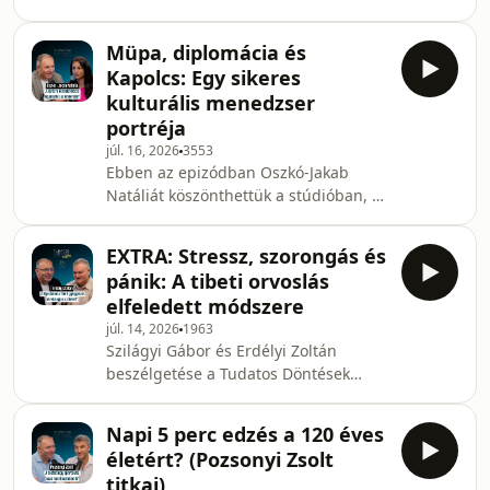
hanem egy tudatosan felépített,
klubéletet. Most
minőségi élet kapuja. Ebben az
Müpa, diplomácia és
adásban szakértő vendégeinkkel
Kapolcs: Egy sikeres
lebontjuk a változókort övező falakat
kulturális menedzser
és tévhiteket. Megtudhatod, mi a
portréja
különbség a perimenopauza érzelmi
júl. 16, 2026
3553
hullámvasútja és a menopauza között,
Ebben az epizódban Oszkó-Jakab
illetve miért ne higgy el mindent, amit
Natáliát köszönthettük a stúdióban, a
a hormonpótlás veszélyeiről hallottál.
Művészetek Völgye fesztiváligazgatója
„A menopauza az
mesél nekünk arról, hogyan lehet egy
EXTRA: Stressz, szorongás és
hagyományos kulturális eseményt
pánik: A tibeti orvoslás
modern, fenntartható és nemzetközi
elfeledett módszere
szinten is jegyzett márkává
júl. 14, 2026
1963
fejleszteni. Natália pályafutása a
Szilágyi Gábor és Erdélyi Zoltán
diplomáciától a Müpa világán át
beszélgetése a Tudatos Döntések
vezetett a Völgyig, és minden
extra sorozatában nem csupán egy
állomásán a „motorháztető alatti”
márka születéséről szól, hanem egy
működés, a rendszerek megértés
Napi 5 perc edzés a 120 éves
mélyebb életszemléletről is. A
életért? (Pozsonyi Zsolt
Myrobalan név mögött egy ősi tibeti
titkai)
hagyomány húzódik meg, amely