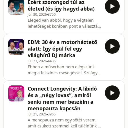
Ezért szorongod túl az
Németh Zsolt, akit a legtöbben Dan
életed (és így hagyd abba)
von Schulz néven ismernek. Zsolt
júl. 30, 2026
3750
végigkalauzol minket a hazai
Eleged van abból, hogy a végtelen
elektronikus zene születésének
lehetőségek korában pont a választás
legizgalmasabb pillanataitól egészen
a legnehezebb? A Tudatos Döntések
a mai, olykor karcos és fájó
podcast legújabb epizódjában
valóságig.A beszélgetés elején
EDM: 30 év a motorháztető
Szilágyi Gábor vendége Fuller Bianka
visszarepülünk az időben a nyolcva
alatt: Így épül fel egy
pszichológus és az Én tervező
világhírű DJ márka
alapítója. Egy olyan őszinte
júl. 23, 2026
4436
beszélgetést hoztunk el nektek, ami
Ebben a műsorban nem elégszünk
garantáltan a képernyő elé szegez, ha
meg a felszínes csevegéssel. Szilágyi
valaha is érezted már úgy, hogy
Gábor, a Remind tulajdonosa és
túlagyalod a mindennapokat.Bianka
Borbély Gyula, a hazai zeneipar egyik
egy véletlen egyetemi nyílt na
Connect Longevity: A libidó
legtapasztaltabb booking menedzsere
és a „négy lovas”, amiről
vág bele egy olyan kalandba, amely
senki nem mer beszélni a
alapjaiban rázhatja meg a magyar
menopauza kapcsán
elektronikus zenei szcénát. Gáborról
júl. 21, 2026
3965
kevesen tudják, de harminc évvel
A menopauza nem egy sötét verem,
ezelőtt a zenei kereskedelem motorja
amit csukott szemmel kell túlélnünk,
volt, Gyula pedig 1996 óta építi a