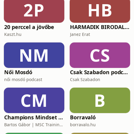
2P
HB
20 perccel a jövőbe
HARMADIK BIRODALOM – a nemzetiszocializmus története
Kaszt.hu
Janez Erat
NM
CS
Női Mosdó
Csak Szabadon podcast
női mosdó podcast
Csak Szabadon
CM
B
Champions Mindset Podcast
Borravaló
Bartos Gábor | MSC Training Group
borravalo.hu