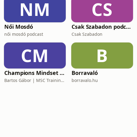
NM
CS
Női Mosdó
Csak Szabadon podcast
női mosdó podcast
Csak Szabadon
CM
B
Champions Mindset Podcast
Borravaló
Bartos Gábor | MSC Training Group
borravalo.hu