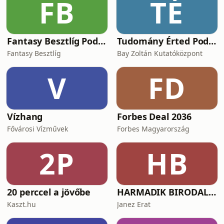
FB
TÉ
Fantasy Besztlíg Podcast
Tudomány Érted Podcast
Fantasy Besztlíg
Bay Zoltán Kutatóközpont
V
FD
Vízhang
Forbes Deal 2036
Fővárosi Vízművek
Forbes Magyarország
2P
HB
20 perccel a jövőbe
HARMADIK BIRODALOM – a nemzetiszocializmus története
Kaszt.hu
Janez Erat