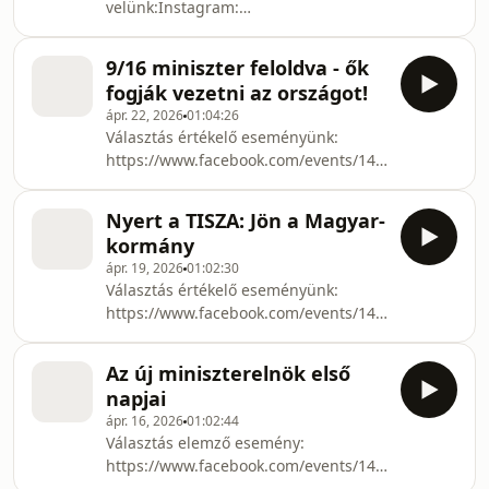
velünk:Instagram:
mennyiségben: elemzés, kutatás,
https://www.instagram.com/innenestul/TikTok:
információ, háttér:
https://www.tiktok.com/@innenestulExtra
https://dullszabolcs.substack.com/Szabolcs
9/16 miniszter feloldva - ők
tartalmakért kövesd Szabit és Samut!
Facebook oldala: https://www
fogják vezetni az országot!
Ötpontban podcast:
ápr. 22, 2026
01:04:26
https://www.youtube.com/@otpontbanÖtpontban
Választás értékelő eseményünk:
politikai hírlevél:Belpolitika minden
https://www.facebook.com/events/14602505027791
mennyiségben: elemzés, kutatás,
Az alábbi felületeken találkozhattok
információ, háttér:
velünk:Instagram:
https://dullszabolcs.substack.com/Szabolcs
Nyert a TISZA: Jön a Magyar-
https://www.instagram.com/innenestul/TikTok:
Facebook oldala: https://www
kormány
https://www.tiktok.com/@innenestulExtra
ápr. 19, 2026
01:02:30
tartalmakért kövesd Szabit és Samut!
Választás értékelő eseményünk:
Ötpontban podcast:
https://www.facebook.com/events/14602505027791
https://www.youtube.com/@otpontbanÖtpontban
Az alábbi felületeken találkozhattok
politikai hírlevél:Belpolitika minden
velünk:Instagram:
mennyiségben: elemzés, kutatás,
Az új miniszterelnök első
https://www.instagram.com/innenestul/TikTok:
információ,
napjai
https://www.tiktok.com/@innenestulExtra
ápr. 16, 2026
01:02:44
tartalmakért kövesd Szabit és Samut!
Választás elemző esemény:
Ötpontban podcast:
https://www.facebook.com/events/14602505027791
https://www.youtube.com/@otpontbanÖtpontban
alábbi felületeken találkozhattok