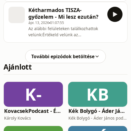
politikai hírlevél:Belpolitika minden
velünk:Instagram:
mennyiségben: elemzés, kutatás,
Kétharmados TISZA-
https://www.instagram.com/innenestul/TikTok:
információ,
győzelem - Mi lesz ezután?
https://www.tiktok.com/@innenestulExtra
ápr. 13, 2026
01:07:55
tartalmakért kövesd Szabit és Samut!
Az alábbi felületeken találkozhattok
Ötpontban podcast:
velünk:Értékeld velünk az
https://www.youtube.com/@otpontbanÖtpontban
eredményeket:
politikai hírlevél:Belpolitika minden
https://www.facebook.com/events/146025050277912
mennyiségben: elemzés, kutatás,
acontext=%7B"event_action_history"%3A[%7B"sur
információ, hátté
További epizódok betöltése
https://www.instagram.com/innenestul/TikTok:
Ajánlott
https://www.tiktok.com/@innenestulExtra
tartalmakért kövesd Sza
K-
KB
KovacsekPodcast - Értékes beszélgetések
Kék Bolygó - Áder János podcastja
Károly Kovács
Kék Bolygó - Áder János podcastja