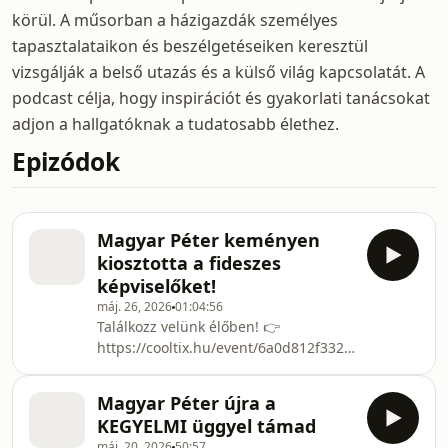
körül. A műsorban a házigazdák személyes
tapasztalataikon és beszélgetéseiken keresztül
vizsgálják a belső utazás és a külső világ kapcsolatát. A
podcast célja, hogy inspirációt és gyakorlati tanácsokat
adjon a hallgatóknak a tudatosabb élethez.
Epizódok
Magyar Péter keményen
kiosztotta a fideszes
képviselőket!
máj. 26, 2026
01:04:56
Találkozz velünk élőben! 👉
https://cooltix.hu/event/6a0d812f332e78872c8dc0d1
countryCode=hu&eventSlug=6a0d812f332e78872c8
alábbi felületeken találkozhattok
Magyar Péter újra a
velünk:Instagram:
KEGYELMI üggyel támad
https://www.instagram.com/innenestul/TikTok:
máj. 20, 2026
50:57