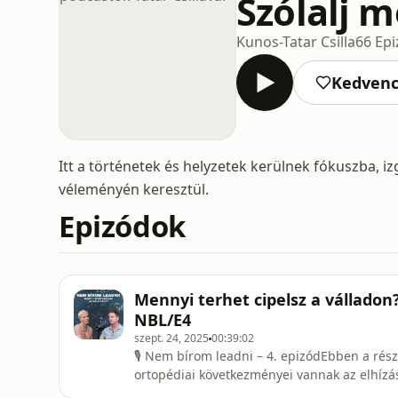
Szólalj m
Kunos-Tatar Csilla
66 Ep
Kedven
Itt a történetek és helyzetek kerülnek fókuszba, i
véleményén keresztül.
Epizódok
Mennyi terhet cipelsz a válladon
NBL/E4
szept. 24, 2025
00:39:02
🎙️ Nem bírom leadni – 4. epizódEbben a rés
ortopédiai következményei vannak az elhízás
betegségek alakulhatnak ki emiatt?👉 Van-e