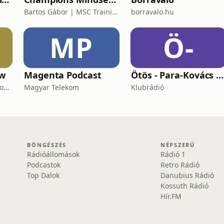
Bartos Gábor | MSC Training Group
borravalo.hu
MP
Ö-
ow
Magenta Podcast
Ötös - Para-Kovács Imrével
Kardos Bálint / interpersonal.host
Magyar Telekom
Klubrádió
BÖNGÉSZÉS
NÉPSZERŰ
Rádióállomások
Rádió 1
Podcastok
Retro Rádió
Top Dalok
Danubius Rádió
Kossuth Rádió
Hír.FM