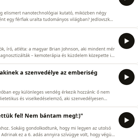
eg elismert nanotechnológiai kutató, miközben négy
ént egy férfiak uralta tudományos világban? Jedlovszky-
élvonalbeli anyagtudomány területén, kutatásai az
rról mesél, hogyan lehet nem választani karrier és
ök, író, atléta: a magyar Brian Johnson, aki mindent mér
iagnosztizálták – kemoterápia és küzdelem közepette is
erként végzett a BME–Semmelweis orvosbiológiai
nemcsak személyes győzelem – inspiráció lett:
 akinek a szenvedélye az emberiség
ideóban egy különleges vendég érkezik hozzánk: ő nem
ietetikus és viselkedéselemző, aki szenvedélyesen
t – és arról is híres, hogy ezeket a tudományosan
 szórakoztatóan tálalja.Beszélgetésünk során mesél
vettük fel! Nem bántam meg!:)"
khoz. Sokáig gondolkodtunk, hogy mi legyen az utolsó
 Adrinak ez a 6. adás annyira szívügye volt, hogy végül