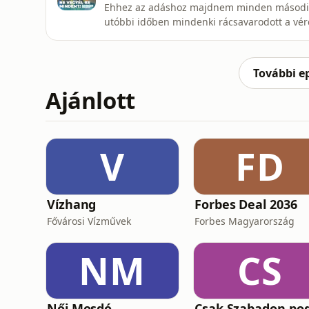
Ehhez az adáshoz majdnem minden második 
utóbbi időben mindenki rácsavarodott a vérc
monitor, ételek tiltólistán, vöröszónában, p
egészséges embernél, nincs sok jelentőség
vízszintes, vércukorszinttel.Ebben az
További e
Ajánlott
V
FD
Vízhang
Forbes Deal 2036
Fővárosi Vízművek
Forbes Magyarország
NM
CS
Női Mosdó