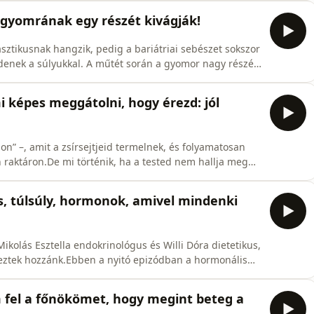
hogy a túlsúly nemcsak esztétikai, hanem komoly
 gyomrának egy részét kivágják!
sztikusnak hangzik, pedig a bariátriai sebészet sokszor
zdenek a súlyukkal. A műtét során a gyomor nagy részét
atják meg – így nemcsak kevesebb étel fér be, hanem
égműtét. Ez életmentő beavatkozás, ami csökkenti a
 képes meggátolni, hogy érezd: jól
mon” –, amit a zsírsejtjeid termelnek, és folyamatosan
 raktáron.De mi történik, ha a tested nem hallja meg
zás, és idővel inzulinrezisztencia is kialakulhat 🩸.A
la endokrinológus és Willi Dóra dietetikus szakmai
s, túlsúly, hormonok, amivel mindenki
ikolás Esztella endokrinológus és Willi Dóra dietetikus,
keztek hozzánk.Ebben a nyitó epizódban a hormonális
y ezek miként befolyásolják a testsúlyunkat. Szó lesz
a kortizol szerepéről,alvás és hormonális egyensúly
am fel a főnökömet, hogy megint beteg a