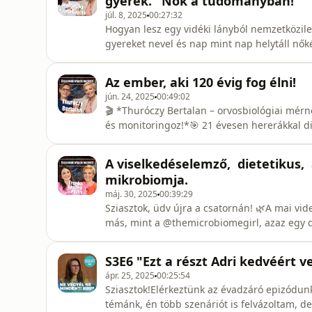
gyerek." Nők a tudományban!
júl. 8, 2025
00:27:32
Hogyan lesz egy vidéki lányból nemzetközil
gyereket nevel és nap mint nap helytáll nők
Hajdú Angéla több mint 15 éve dolgozik az 
orvosi innovációkhoz is hozzájárulnak. Ma a
Az ember, aki 120 évig fog élni!
család között – és mi k
jún. 24, 2025
00:49:02
🎬 *Thuróczy Bertalan – orvosbiológiai mérn
és monitoringoz!*🎯 21 évesen hererákkal d
folytatta tanulmányait a BME-n, majd mest
mérnökképzésén .💡 Rákból való felépülése 
A viselkedéselemző, dietetikus,
önéletrajza, a Futni, Hinni, É
mikrobiomja.
máj. 30, 2025
00:39:29
Sziasztok, üdv újra a csatornán! 🌿A mai v
más, mint a @themicrobiomegirl, azaz egy d
kutatja a mikrobiom és a pszichológia világá
komplex témákat közérthetően, hitelesen és
S3E6 "Ezt a részt Adri kedvéért 
arról, miért fantasztikus é
ápr. 25, 2025
00:25:54
Sziasztok!Elérkeztünk az évadzáró epizódun
témánk, én több szenáriót is felvázoltam, de