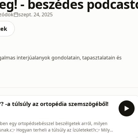
eg! - beszédes podcasto
izódok
szept. 24, 2025
cek
zgalmas interjúalanyok gondolatain, tapasztalatain és
?? -a túlsúly az ortopédia szemszögéből!
zben egy ortopédsebésszel beszélgetek arról, milyen
nak.👉 Hogyan terheli a túlsúly az ízületeket?👉 Milyen
 visszaút, és mit tehetünk a megelőzésért?A műsorban