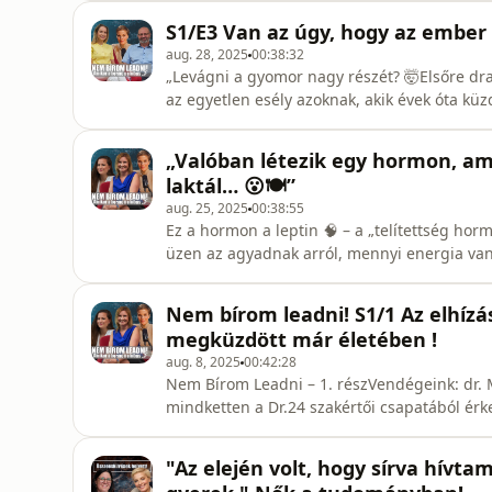
őszintén, tabuk nélkül beszélgetünk arról, 
S1/E3 Van az úgy, hogy az ember
egészségügyi kérdés is.🔔
aug. 28, 2025
00:38:32
„Levágni a gyomor nagy részét? 🤯Elsőre dra
az egyetlen esély azoknak, akik évek óta kü
eltávolítják, vagy a vékonybél útját változt
kevesebb is szívódik fel. 🍽️✂️Ez nem széps
„Valóban létezik egy hormon, ami
cukorbetegség,
laktál… 😮🍽️”
aug. 25, 2025
00:38:55
Ez a hormon a leptin 🧠 – a „telítettség hor
üzen az agyadnak arról, mennyi energia van
ezeket a jelzéseket?➡️ Állandó éhségérzet, hí
Nem bírom leadni 2. részében Mikolás Esztel
Nem bírom leadni! S1/1 Az elhízá
alapokon bonco
megküzdött már életében !
aug. 8, 2025
00:42:28
Nem Bírom Leadni – 1. részVendégeink: dr. M
mindketten a Dr.24 szakértői csapatából ér
változásokat vesszük górcső alá, és azt, hog
többek között:a mellékvesék működéséről és 
"Az elején volt, hogy sírva hívt
összefüggései