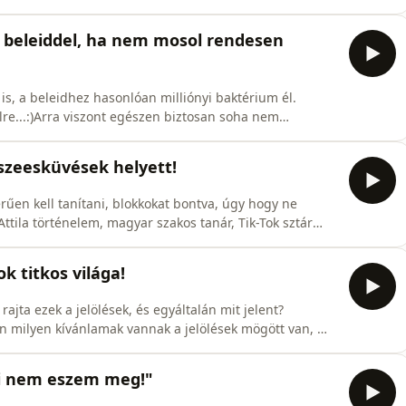
 a beszélgetés elején még azt gondoltam, hogy a
ni, ezeken a platformokon, hogy az ne "taszítsa" a
 a beleiddel, ha nem mosol rendesen
is, a beleidhez hasonlóan milliónyi baktérium él.
elre...:)Arra viszont egészen biztosan soha nem
giéniád, elsősorban nemcsak esztétikai okoknál fogva
utin, a nem megfelelő &quot;szájegészség&quot; növeli a
zeesküvések helyett!
űen kell tanítani, blokkokat bontva, úgy hogy ne
Attila történelem, magyar szakos tanár, Tik-Tok sztár
k körében. Ha csak a social felületeit nézem, már az
art, olyan tanárok elé, akiket mi is jól
k titkos világa!
jta ezek a jelölések, és egyáltalán mit jelent?
an milyen kívánlamak vannak a jelölések mögött van,
 hogy azért mert valamit zölddel jelölnek, az
is. Attól még, hogy piros, nem biztos, hogy tilos. :)
uti nem eszem meg!"