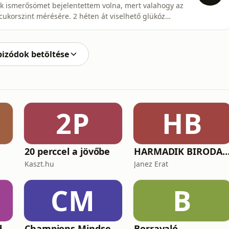
ismerősömet bejelentettem volna, mert valahogy az
ukorszint mérésére. 2 héten át viselhető glükóz
edig a glükóz szint monitoringozásának, teljesen
e. Merthogy az Egészség nem egyenlő az egyenes,
pizódok betöltése
2P
HB
20 perccel a jövőbe
HARMADIK BIRODALOM – a nemzetiszocializmus tör
Kaszt.hu
Janez Erat
CM
B
Csak Szabadon podcast
Champions Mindset Podcast
Borravaló