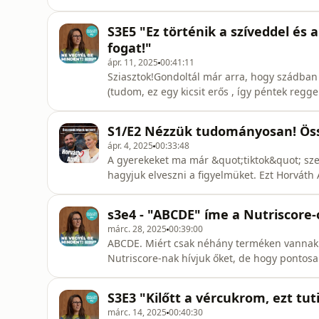
hagytam magam.:) Nem bántam meg.:) Pedig
fenntarthatóságról nem lehet már úgy beszél
S3E5 "Ez történik a szíveddel és
hallgatókat. Annyiszor,
fogat!"
ápr. 11, 2025
00:41:11
Sziasztok!Gondoltál már arra, hogy szádban 
(tudom, ez egy kicsit erős , így péntek regg
gondoltál, hogy annak, hogy milyen a szájhi
kell odafigyelni. Mert a rossz szájápolási r
S1/E2 Nézzük tudományosan! Öss
szívinfarktus kock
ápr. 4, 2025
00:33:48
A gyerekeket ma már &quot;tiktok&quot; szer
hagyjuk elveszni a figyelmüket. Ezt Horváth 
mondja, aki nem véletlenül népszerű a diáko
önmagában felszabadító, ahogy görbe tükröt t
s3e4 - "ABCDE" íme a Nutriscore-o
ismerünk...:)))Ebben a soroza
márc. 28, 2025
00:39:00
ABCDE. Miért csak néhány terméken vannak ra
Nutriscore-nak hívjuk őket, de hogy pontos
arról általában fogalmunk sincs. Nem biztos,
egészséges, és jó..és ugyanez igaz a pirosra 
S3E3 "Kilőtt a vércukrom, ezt t
márc. 14, 2025
00:40:30