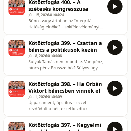
Kötöttfogás 400. – A
nyilvánosságot, a fideszest legalábbis
szétesés kongresszusa
mindenképpen uralja egy téma:
jún. 15, 2026
01:04:24
„Zsolti bácsizással támad” a volt
Bűnös vagy ártatlan az Integritás
kormánypárt. Erről is elmondták a
Hatóság elnöke? – sokféle véleményt
véleményüket vendégeink, ahogy az
hallani (Biró Ferenc közben
aranykonvoj ügyéről is. Tényleg Orbán
nagyinterjút adott a Magyar
Viktorig érhet? Akik pedig mindezeket
Kötöttfogás 399. – Csattan a
Hangnak), a műsort is ezzel kezdtük.
átbeszélt
bilincs a politikusok kezén
Majd egy sokakat felháborító esettel
jún. 8, 2026
01:04:08
folytattuk: nyuszimotorral és híddal is
Sulyok Tamás nem mond le. Van pénz,
lopott a Fidesz. Németh Balázs
nincs pénz Brüsszelből? Súlyos ügy
irodalmi tévelygése Fülessel és
lehet az ukrán „Aranykonvojból”.
Micimackóval – ez is szóba került a
Polgármesterek letartóztatásban.
június 11-i adásban, ahogyan az is,
Kötöttfogás 398. – Ha Orbán
Bajban a független média. Ezek voltak
hogy Havasi Bertalan lerá
Viktort bilincsben vinnék el
a június 4-i Kötöttfogás témái. Akik
jún. 1, 2026
01:04:09
megvitatták őket: Csintalan Sándor,
Új parlament, új stílus – ezzel
Dévényi István, Gulyás Balázs és
kezdődött a hét, ezzel kezdtük
Reichert János, a műsorvezető Pörzse
műsorunkat. Összegyurcsányoznák
Sándor volt.Hogyan tovább
Magyar Pétert? Hogy ez mit jelent? Az
Magyarország? Mik a legsürgetőbb
Kötöttfogás 397. – Kegyelmi
is kiderül a május 28-i adásból,
teendői az új kormányna