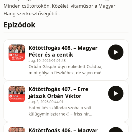
Minden csütörtökön. Közéleti vitaműsor a Magyar
Hang szerkesztőségéből.
Epizódok
Kötöttfogás 408. – Magyar
Péter és a centik
aug. 10, 2026
01:01:48
Orbán Gáspár úgy repkedett Csádba,
mint gólya a fészkéhez, de vajon miért
volt ennyire fontos ez a misszió a
leköszönt rezsimnek? Kiderül ez
Kötöttfogás 407. – Erre
valaha? Többek között ezt a kérdést
játszik Orbán Viktor
boncolgatták a Magyar Hang
aug. 3, 2026
00:44:01
információiból kiindulva a Kötöttfogás
Hatmilliós szállodai szoba a volt
vendégei az augusztus 6-i adásban.
külügyminiszternek? – friss hír
Nagy volt kint a hőség, és a végefelé
Szijjártó Péterről, a július 30-i műsort
odabent is izzott a levegő Csintalan
ezért ezzel kezdtük. De maradva a
Sándor, Lánczi Richárd és Reichert
Kötöttfogás 406. – Magyar