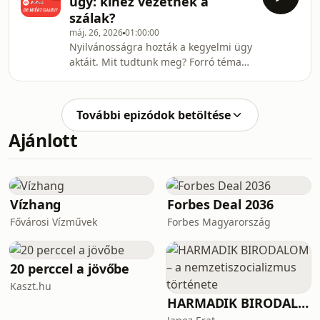
ügy: kihez vezetnek a
amelyben esett szó a védvonalról is.
szálak?
Sikerülhet a vagyonvisszavétel? Ezt is
máj. 26, 2026
01:00:00
megvitatták vendégeink, ahogyan a
Nyilvánosságra hozták a kegyelmi ügy
bejelentést is, miszerint: lesz Pride.
aktáit. Mit tudtunk meg? Forró téma
Akik pedig mindezeket átbeszélték
ez egy ideje, a május 21-i műsort is
Dévényi István műsorvezetése mellett:
ezzel kezdtük. Az viszont kiderült,
Csintalan Sán
hogy Gaudi-Nagy Tamás ügyvédként
További epizódok betöltése
foglalkozott K. Endre ügyével. Mit
Ajánlott
gondolnak erről vendégeink? Kiderül
a beszélgetésből, amelyben szóba
került az is, hogy: mi lesz a
kaszinókkal? Jár-e a miniszteri,
államtitkári végkielégítés? Erről is
Vízhang
Forbes Deal 2036
esett szó, ahogya
Fővárosi Vízművek
Forbes Magyarország
20 perccel a jövőbe
Kaszt.hu
HARMADIK BIRODALOM – a nemzetiszocializmus története