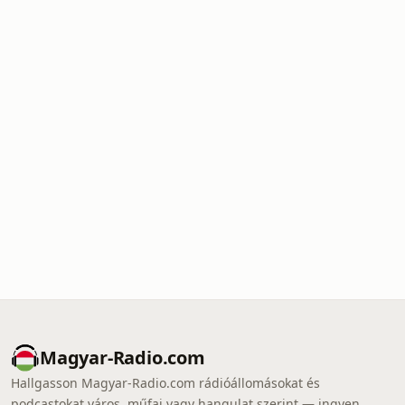
Magyar-Radio.com
Hallgasson Magyar-Radio.com rádióállomásokat és
podcastokat város, műfaj vagy hangulat szerint — ingyen,