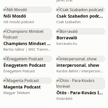
Janez Erat
Női Mosdó
Csak Szabadon podcast
női mosdó podcast
Csak Szabadon
Borravaló
Champions Mindset Podcast
borravalo.hu
Bartos Gábor | MSC Training Group
Énegyetem Podcast
interpersonal. show
Énegyetem Podcast
Kardos Bálint / interpersonal.host
Magenta Podcast
Ötös - Para-Kovács Imrével
Magyar Telekom
Klubrádió