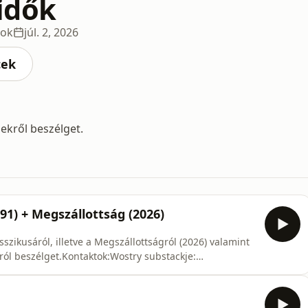
idők
dok
júl. 2, 2026
cek
mekről beszélget.
91) + Megszállottság (2026)
szikusáról, illetve a Megszállottságról (2026) valamint
ról beszélget.Kontaktok:Wostry substackje:
ook-csoportja:
99414675blusky:
cebook: