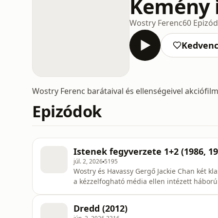
Kemény 
Wostry Ferenc
60 Epizó
Kedven
Wostry Ferenc barátaival és ellenségeivel akciófil
Epizódok
Istenek fegyverzete 1+2 (1986, 19
júl. 2, 2026
5195
Wostry és Havassy Gergő Jackie Chan két klas
a kézzelfogható média ellen intézett háború
https://wostry.substack.comA podcast faceb
https://www.facebook.com/groups/7995220
Dredd (2012)
https://bsky.app/profile/wostry.bsky.socialfa