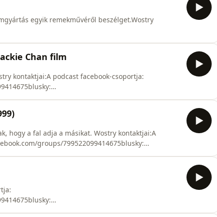
ktok: https://www.tiktok.com/@ferenc_wostry
ilmgyártás egyik remekművéről beszélget.Wostry
99414675blusky:
cebook:
Jackie Chan film
stagram:
ktok: https://www.tiktok.com/@ferenc_wostry
ostry kontaktjai:A podcast facebook-csoportja:
99414675blusky:
cebook:
stagram:
999)
ktok: https://www.tiktok.com/@ferenc_wostry
, hogy a fal adja a másikat. Wostry kontaktjai:A
acebook.com/groups/799522099414675blusky:
cebook:
stagram:
ktok: https://www.tiktok.com/@ferenc_wostry
tja:
99414675blusky:
cebook: