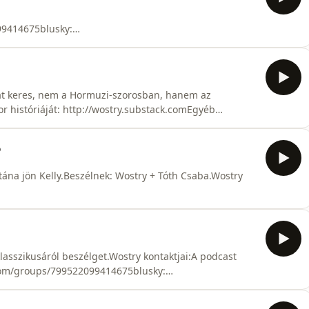
stagram:
99414675blusky:
cebook:
stagram:
ktok: https://www.tiktok.com/@ferenc_wostry
kat keres, nem a Hormuzi-szorosban, hanem az
ror históriáját: http://wostry.substack.comEgyéb
99414675blusky:
6
cebook:
stagram: https://www.instagram.c
utána jön Kelly.Beszélnek: Wostry + Tóth Csaba.Wostry
99414675blusky:
cebook:
stagram:
ktok: https://www.tiktok.com/@ferenc_wostry
lasszikusáról beszélget.Wostry kontaktjai:A podcast
.com/groups/799522099414675blusky:
cebook:
stagram: