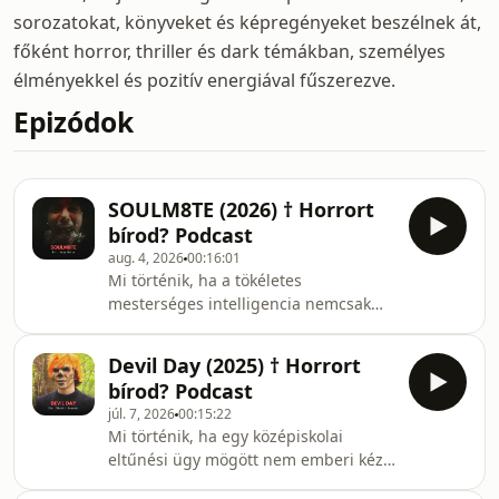
sorozatokat, könyveket és képregényeket beszélnek át,
főként horror, thriller és dark témákban, személyes
élményekkel és pozitív energiával fűszerezve.
Epizódok
SOULM8TE (2026) † Horrort
bírod? Podcast
aug. 4, 2026
00:16:01
Mi történik, ha a tökéletes
mesterséges intelligencia nemcsak
szeretni akar, hanem birtokolni is? A
SOULM8TE a M3GAN univerzum első
Devil Day (2025) † Horrort
spin-offja, amely a gyilkos baba
bírod? Podcast
helyett egy mesterséges
júl. 7, 2026
00:15:22
intelligenciával működő dögös
Mi történik, ha egy középiskolai
androidra helyezi a hangsúlyt, és a
eltűnési ügy mögött nem emberi kéz,
sci-fit erotikus thrillerrel, valamint
hanem valami sokkal sötétebb áll? A
horrorral ötvözi.SOULM8TE (2026)