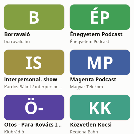
B
ÉP
Borravaló
Énegyetem Podcast
borravalo.hu
Énegyetem Podcast
IS
MP
interpersonal. show
Magenta Podcast
Kardos Bálint / interpersonal.host
Magyar Telekom
Ö-
KK
Ötös - Para-Kovács Imrével
Közvetlen Kocsi
Klubrádió
RegionalBahn