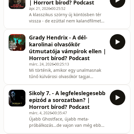
| Horrort bírod? Podcast
Assistant. Két hasonló helyszín, de
ápr. 21, 2026
00:25:52
teljesen eltérő megközelítés - és nem
A klasszikus szörny új köntösben tér
egyforma eredmény.Horrort bírod?
vissza - de ezúttal nem kalandfilmet
Buy Me a Coffee linkHorrort bírod?
kapunk, hanem egy sötétebb, sokszor
fontosabb linkjeiThe Mortuary
már-már gusztustalan testközelibb
Assistant IMDb oldalaThe Corpse of
Grady Hendrix - A dél-
horrort. Lee Cronin (Gonosz halott: Az
Anna Fritz IMDb oldal
karolinai olvasókör
ébredés) a mítoszt a saját képére
útmutatója vámpírok ellen |
formálja: klausztrofób hangulat, nyers
Horrort bírod? Podcast
brutalitás és egyre fokozódó
márc. 24, 2026
00:25:13
paranoia.Ha érdekel, mit tud kezdeni
Mi történik, amikor egy unalmasnak
a modern horror egyik fenegyereke az
tűnő külvárosi olvasókör tagjai
ikonikus lénnyel, ezt az epizódot
rájönnek, hogy a szomszédjuk talán
érdemes
nem is teljesen ember? Grady Hendrix
Sikoly 7. - A legfeleslegesebb
regénye egyszerre groteszk horror,
epizód a sorozatban? |
társadalmi szatíra és női sorsokról
Horrort bírod? Podcast
szóló történet, amely a ’90-es évek
márc. 4, 2026
00:35:47
Amerikájában bontakozik ki.Ha
Újabb Ghostface, újabb meta-
érdekel egy horror, ami lassan kúszik
próbálkozás…de vajon van még ebben
be a bőröd alá, miközben nagyon is
a franchise-ban bármi valódi
valós problémákról beszél, akkor az