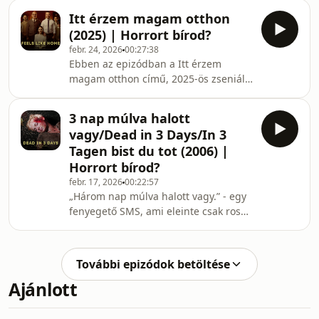
lendület?A Sikoly-sorozat ismét
Agave kiadó fri
Itt érzem magam otthon
megpróbálja újrarendezni önmagát,
(2025) | Horrort bírod?
ezúttal kényszerből - miközben egyre
febr. 24, 2026
00:27:38
inkább úgy tűnik, hogy saját
Ebben az epizódban a Itt érzem
árnyékával harcol, és felesleges
magam otthon című, 2025-ös zseniális
fanservice lett.Szó lesz
magyar pszichothrillert nézzük meg
karakterdöntésekről, kiszámítható
közelebbről, amely Lovas Rozi, Molnár
fordulatokról és arról is, hogy vajon
3 nap múlva halott
Áron és Szervét Tibor főszereplésével
tényleg szükség volt-e erre a hetedik
vagy/Dead in 3 Days/In 3
és Holtai Gábor rendezésében készült,
felvonás
Tagen bist du tot (2006) |
független forrásokból. Rita egyik
Horrort bírod?
reggel egy idegen lakásban ébred -
febr. 17, 2026
00:22:57
az Árpád család körülötte pedig
„Három nap múlva halott vagy.” - egy
bizonygatja (nem túl kedves
fenyegető SMS, ami eleinte csak rossz
módszerekkel), hogy ő valójában
viccnek tűnik. De amikor a baráti
Szilvi, a régóta eltűn
társaság tagjai sorra eltűnnek,
világossá válik: valaki komolyan
További epizódok betöltése
gondolja. Az osztrák slasher a 2000-es
Ajánlott
évek tinédzser-horrorhullámát
lovagolja meg, miközben alpesi
környezetbe helyezi a klasszikus