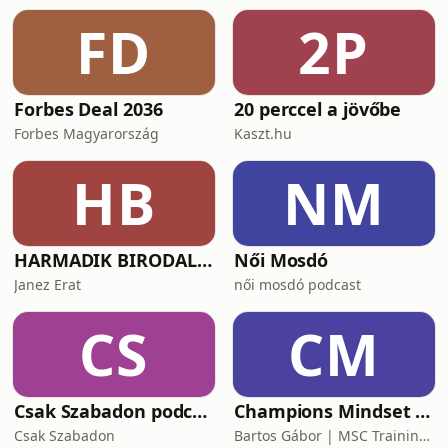
formulát, pontosabban formulák
FD
2P
elegyét.Az európa horror-turné első
állomása kifejezetten erős
Forbes Deal 2036
20 perccel a jövőbe
Forbes Magyarország
Kaszt.hu
HB
NM
HARMADIK BIRODALOM – a nemzetiszocializmus története
Női Mosdó
Janez Erat
női mosdó podcast
CS
CM
Csak Szabadon podcast
Champions Mindset Podcast
Csak Szabadon
Bartos Gábor | MSC Training Group