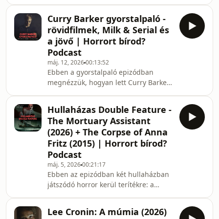
minden nyugtalanítóvá válik. Az
mögött milyen társadalmi és
Undertone azok közé a modern
történelmi sebek
Curry Barker gyorstalpaló -
horrorok közé tartozik, amelyek nem a
rövidfilmek, Milk & Serial és
folyamatos sokkolásra, hanem a
a jövő | Horrort bírod?
lassan felépülő paranoia érzésére
Podcast
építenek.Ebben az epizódban arról
máj. 12, 2026
00:13:52
beszélünk arról, hogy hogyan
Ebben a gyorstalpaló epizódban
használja a film a hangdizájnt és a
megnézzük, hogyan lett Curry Barker
csendet a feszültségkeltéshez, hogy
az online (és akár már a nagyvásznas)
miért működnek ennyire jól a bizonyt
horror egyik legizgalmasabb új
Hullaházas Double Feature -
arca.Szó esik a korai rövidfilmjeiről,
The Mortuary Assistant
internetes horror-esztétikájáról és
(2026) + The Corpse of Anna
természetesen a nagy áttörést hozó
Fritz (2015) | Horrort bírod?
Milk &amp; Serial című found footage
Podcast
projektről is valamint arról is, milyen
jövő várhat Curry Barkerre a műfajon
máj. 5, 2026
00:21:17
Ebben az epizódban két hullaházban
belül.Ha érdekel a horror új
játszódó horror kerül terítékre: a
generációja
nyomasztó és provokatív The Corpse
of Anna Fritz (2015), valamint a
Lee Cronin: A múmia (2026)
videojáték-adaptáció The Mortuary