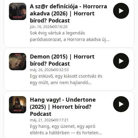
Devil Day egy független magyar
IMDb linkHorrort bírod? Podcast
A sz@r definíciója - Horrorra
horror, amely egy természetfeletti
linkek
akadva (2026) | Horrort
rejtélyt ötvöz nyomozással és
bírod? Podcast
tinédzserdrámával. A történetben
jún. 16, 2026
00:16:20
négy középiskolás próbálja felderíteni
Sok évig vártuk a legendás
egy diáklány és egy tanár eltűnésének
paródiasorozat, a Horrorra akadva új
okát, miközben egy démoni erő
epizódját, ami a beharangozott
nyomába bukkannak. A Devil Day
féktelenségből, sajnos agyatlanságot
ráadásul limitált mozis bemu
Demon (2015) | Horrort
és degeneráltságot csinált.Horrorra
bírod? Podcast
akadva (2026) IMDb linkHorrort bírod?
máj. 26, 2026
00:32:53
Podcast fontosabb linkek,
Egy esküvő, egy kiásott csontváz és
elérhetőségekHorrort bírod? Podcast
egy múlt, ami nem hajlandó
Buy Me a Coffee támogatás
eltemetve maradni. A lengyel Demon
elsőre természetfeletti megszállás-
Hang vagy! - Undertone
történetnek tűnik, de valójában sokkal
(2025) | Horrort bírod?
nyugtalanítóbb annál: folk horror és
Podcast
történelmi trauma egyszerre. Ebben
máj. 21, 2026
00:17:21
az epizódban kitárgyaljuk, hogy miért
Egy hang, egy üzenet, egy apró
ennyire nyomasztó a groteszk esküvői
eltérés a háttérben — és hirtelen
hangulat, és hogy a természetfeletti