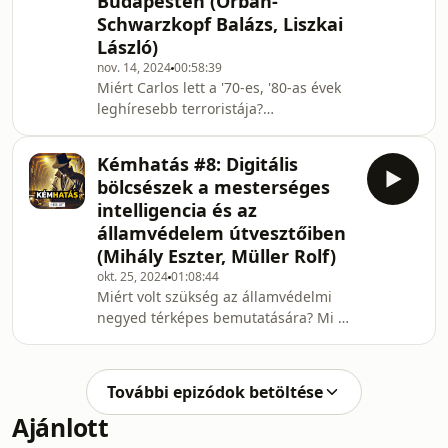
Budapesten (Orbán-
mítoszokról, Budapest ostromáról és a
Schwarzkopf Balázs, Liszkai
nyolcvan évvel ezelőtti
mindennapokról Bartha Ákos és
László)
Hardi-Kovács Gellért történészekkel
nov. 14, 2024
00:58:39
beszélgetett Pócs Nándor.---0:00
Miért Carlos lett a '70-es, '80-as évek
Bevezető1:40
leghíresebb terroristája?
Magyarországon tényleg képeztek ki
palesztin fegyvereseket? Melyik
Kémhatás #8: Digitális
étteremben szeretett libamájat enni
bölcsészek a mesterséges
Carlos? Terrorfinanszírozásról,
intelligencia és az
titkosszolgálati akciókról és a magyar
államvédelem útvesztőiben
állambiztonság máig kevéssé ismert
(Mihály Eszter, Müller Rolf)
manipulációiról Liszkai László
újságíróval és Orbán-Schwarzkopf
okt. 25, 2024
01:08:44
Miért volt szükség az államvédelmi
Balázzsal, az Állambiztonsági
negyed térképes bemutatására? Mi a
Szolgálatok Történeti Levéltára
digitális filológusok munkája?
Hatékonyabb-e a ChatGPT mint a
biorobotok? Az Állambiztonsági
További epizódok betöltése
Szolgálatok Történeti Levéltára (ÁBTL)
Ajánlott
nemrég indult tájékoztató
ismeretterjesztő honlapja, a Topotéma