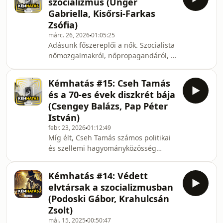
szocializmus (Unger
forgató Bendarzsevszkij Anton
Gabriella, Kisőrsi-Farkas
külpolitikai elemző, illetve Vass Miklós
Zsófia)
fizikus, az RBMK típusú reaktorok
márc. 26, 2026
01:05:25
szakértője. Munkatársunk, Pócs
Adásunk főszereplői a nők. Szocialista
Nándor a katasztrófához vezető
nőmozgalmakról, nőpropagandáról, a
utakról, a szovjet atomtechnológiáról,
Rákosi-korszak híres
a jelenlegi orosz és belar
traktoroslányairól, munkahelyi
Kémhatás #15: Cseh Tamás
viszonyokról, a női szerepek lassú
és a 70-es évek diszkrét bája
változásairól beszélgettünk.
(Csengey Balázs, Pap Péter
Vendégeink ezúttal Unger Gabriella
István)
történész, intézményünk levéltárosa
febr. 23, 2026
01:12:49
és Kisőrsi-Farkas Zsófia történész,
Míg élt, Cseh Tamás számos politikai
egyetemi adjunktus voltak.
és szellemi hagyományközösség
számára jelentett hivatkozási pontot.
Az urbánus-liberális alternatív
Kémhatás #14: Védett
underground ugyanúgy otthonra
elvtársak a szocializmusban
tudott találni a dalaiban, mint a 70-es
(Podoski Gábor, Krahulcsán
években indult táncházmozgalom
Zsolt)
inkább a népies gondolattal
máj. 15, 2025
00:50:47
azonosuló tagjai. Ki ő és honnan jött?