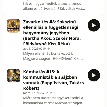
Kik és hogyan védték a szocializmus
Mit csinált másként, mint a kortársai,
állami és pártvezetőit? Kik voltak Virág
és hogyan viszonyult hozzá a
elvtárs "fiai" A tanúban? Hogy kezelte
rendszer? Ezekre a kérdések
Kádár János a saját testőreit?
Zavarkeltés #8: Sokszínű
Felrobbanó sörgyári palackokról, "O"-
ellenállás a függetlenségi
dossziékról, fedőcégekről és
hagyomány jegyében
dekorációs vállalatokról Podoski
(Bartha Ákos, Szekér Nóra,
Gáborral, Kádár János egykori
Földváryné Kiss Réka)
testőrével és Krahulcsán Zsolttal, az
ÁBTL tudományos kutatójával
ápr. 3, 2025
00:54:44
Milyen ellenállás bontakozott ki
beszélgetett Pócs Nándor.---0:00
Magyarországon 1944-45-ben? Kiknek
Bevezető2:22 Milyen vezet
és hogyan sikerült összefogni ezt a
szerteágazó folyamatot? Milyen
Kémhatás #13: A
formái lehettek a kollaborációnak és
kommunisták a spájzban
az ellenállásnak? Konspirációk,
vannak (Papp István, Takács
összeesküvések és a függetlenségi
Róbert)
hagyomány továbbélése: többek közt
márc. 27, 2025
01:01:02
ezekről is szó esett a Nemzeti
Miért nem tudott meggyökeresedni a
Emlékezet Bizottsága március 25-i
kommunista eszme Magyarországon?
könyvbemutatóján, ahol Ablonczy