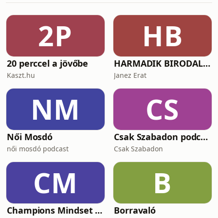
kapcsán Mihály Eszterrel, a Magyar
Nemzeti Múzeum Közgyűjteményi
2P
HB
Központ Országos Széchényi Könyvtár
Digitális Bölcsészeti Központ (MN
20 perccel a jövőbe
HARMADIK BIRODALOM – a nemzetiszocializmus története
Kaszt.hu
Janez Erat
NM
CS
Női Mosdó
Csak Szabadon podcast
női mosdó podcast
Csak Szabadon
CM
B
Champions Mindset Podcast
Borravaló