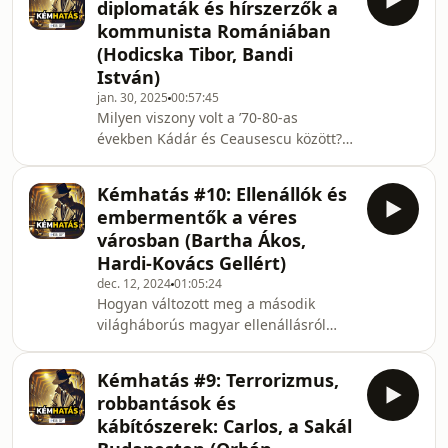
diplomaták és hírszerzők a
városi legendákról és a történelmi
kommunista Romániában
krimik írói előtt álló kihívásokról is szó
(Hodicska Tibor, Bandi
esett a Vadászat című regény január
István)
29-i könyvbemutató beszélgetésén,
ahol Stumpf András, a Válasz Online
jan. 30, 2025
00:57:45
Milyen viszony volt a ’70-80-as
újságírója kérdezte a szerzőt, Cserh
években Kádár és Ceausescu között?
Milyen feladata volt a román
hírszerzésnek a magyar emigrációval
Kémhatás #10: Ellenállók és
szemben? Tényleg a KGB robbantotta
embermentők a véres
ki a romániai forradalmat?
városban (Bartha Ákos,
Titkosszolgálati akciókról,
Hardi-Kovács Gellért)
megfigyelésekről és egy unatkozó
dec. 12, 2024
01:05:24
önimádó diktátorról Bandi Istvánnal,
Hogyan változott meg a második
Levéltárunk tudományos kutatójával
világháborús magyar ellenállásról
és Hodicska Tiborral, a bukaresti
alkotott kép az elmúlt években? Hogy
nagykövetség egykori diplomatájával
tudott Wallenberg embermentőként
bes
Kémhatás #9: Terrorizmus,
dolgozni? Milyen szerepe volt a
robbantások és
katonaszökevényeknek a nyilas
kábítószerek: Carlos, a Sakál
hatalomgyakorlásban? Máig élő