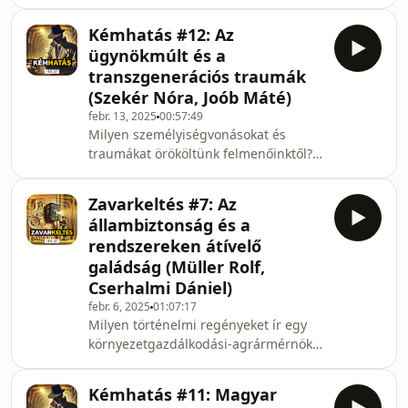
Milyen ellenségeskedés volt a
Balázs a kötet szerkesztőivel,
kommunisták és a szociáldemokraták
Kémhatás #12: Az
között? A krumplileves legyen
ügynökmúlt és a
krumplileves? Eurokommunizmus,
transzgenerációs traumák
moszkvai utasítások és a ’60-as évek
(Szekér Nóra, Joób Máté)
végére kifulladó eszmeiség: A magyar
febr. 13, 2025
00:57:49
kommunisták 1918-1989 című kötetről
Milyen személyiségvonásokat és
annak szerzőjével, Papp Istvánnal,
traumákat örököltünk felmenőinktől?
Levéltárunk Tudományos
Hogyan hat a mai emberekre a
Főosztályának vezetőjével, és Takács R
világháborúk és a kommunizmus
Zavarkeltés #7: Az
öröksége? Mik az elsődleges
állambiztonság és a
traumaképző események a magyar
rendszereken átívelő
történelemben? Ügynöksorsok,
galádság (Müller Rolf,
személyes tragédiák és tönkrement
Cserhalmi Dániel)
életek: az ÁBTL februárban induló,
Történelmi terheink címet viselő
febr. 6, 2025
01:07:17
Milyen történelmi regényeket ír egy
beszélgetéssorozata kapcsán Joób
környezetgazdálkodási-agrármérnök?
Máté evangélikus lelkésszel, a
Hogyan fogyaszt történelmet a Netflix-
Semmelweis Egyetem M
generáció? Az államvédelem és az
Kémhatás #11: Magyar
erőszak kapcsolatáról, az ÁVH-t övező