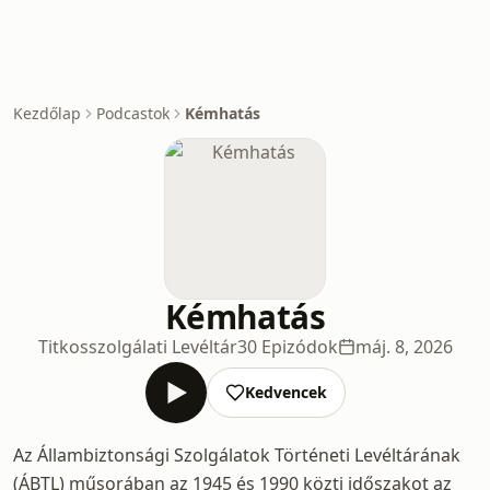
Kezdőlap
Podcastok
Kémhatás
Kémhatás
Titkosszolgálati Levéltár
30 Epizódok
máj. 8, 2026
Kedvencek
Az Állambiztonsági Szolgálatok Történeti Levéltárának
(ÁBTL) műsorában az 1945 és 1990 közti időszakot az