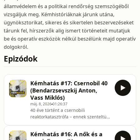
államvédelem és a politikai rendőrség szemszögéből
vizsgáljuk meg. Kémhistóriáknak járunk utána,
ügynöksztorikat, sikeres és sikertelen beszervezéseket
tárunk fel, hírszerzők alig ismert történeteit mutatjuk
be és operatív eszközök nélkül beszélünk majd operatív
dolgokról.
Epizódok
Kémhatás #17: Csernobil 40
(Bendarzsevszkij Anton,
Vass Miklós)
máj. 8, 2026
01:26:37
40 éve történt a csernobili
reaktorkatasztrófa – ennek szenteltük
a &quot;Kémhatás&quot; podcast
soron következő adását.Vendégünk a
Kémhatás #16: A nők és a
csernobili zónáról dokumentumfilmet