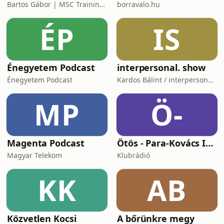
Bartos Gábor | MSC Training Group
borravalo.hu
ÉP
IS
Énegyetem Podcast
interpersonal. show
Énegyetem Podcast
Kardos Bálint / interpersonal.host
MP
Ö-
Magenta Podcast
Ötös - Para-Kovács Imrével
Magyar Telekom
Klubrádió
KK
AB
Közvetlen Kocsi
A bőrünkre megy