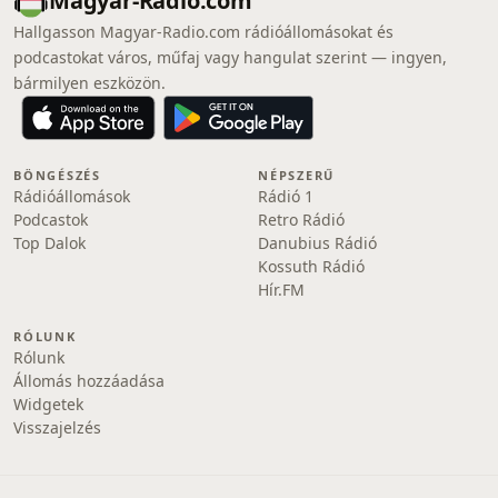
Magyar-Radio.com
Hallgasson Magyar-Radio.com rádióállomásokat és
podcastokat város, műfaj vagy hangulat szerint — ingyen,
bármilyen eszközön.
BÖNGÉSZÉS
NÉPSZERŰ
Rádióállomások
Rádió 1
Podcastok
Retro Rádió
Top Dalok
Danubius Rádió
Kossuth Rádió
Hír.FM
RÓLUNK
Rólunk
Állomás hozzáadása
Widgetek
Visszajelzés