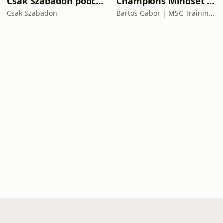
Csak Szabadon podcast
Champions Mindset Podcast
Csak Szabadon
Bartos Gábor | MSC Training Group