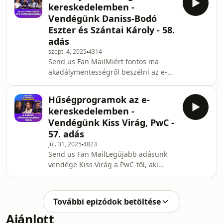
kereskedelemben -
halasztott részletfizetés) piac
Vendégünk Daniss-Bodó
fejlődéséről és az Instacash
Eszter és Szántai Károly - 58.
fejlődéséről.Az adás tartalma:00:00 -
adás
Vendégünk Bruzsa Géza01:27 - Az
InstaCash útja az elmúlt két
szept. 4, 2025
4314
Send us Fan MailMiért fontos ma
évben06:37 - Mi is az a buy now pay
akadálymentességről beszélni az e-
later?16:37 - A kereskedők hozzáál
kereskedelemben? Mely
webáruházakra és szolgáltatókra
Hűségprogramok az e-
vonatkozik az EU-s akadálymentességi
kereskedelemben -
szabályozás? Ezt a fontos témát
Vendégünk Kiss Virág, PwC -
igyekeztünk feldolgozni vendégeink -
57. adás
Daniss-Bodó Eszter, UX Service
júl. 31, 2025
4823
Designer és Szántai Károly, tanúsított
Send us Fan MailLegújabb adásunk
web akadálymentességi szakértő,
vendége Kiss Virág a PwC-től, aki
szakoktató - segítségével.00:00 -
feltárta a sikeres hűségprogramok
Daniss-Bodó Eszter és Szántai Károly
kulisszatitkait.02:35 - Döntés-e a
vásárlói hűség?06:56 - Miért fontos a
További epizódok betöltése
hűségprogram?11:07 - A
Ajánlott
hűségprogramok pszichológiája16:27