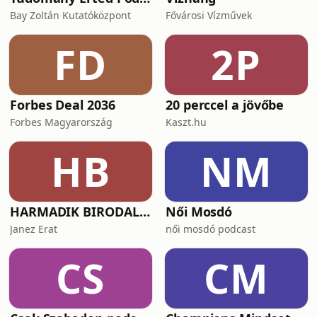
Bay Zoltán Kutatóközpont
Fővárosi Vízművek
FD
2P
Forbes Deal 2036
20 perccel a jövőbe
Forbes Magyarország
Kaszt.hu
HB
NM
HARMADIK BIRODALOM – a nemzetiszocializmus története
Női Mosdó
Janez Erat
női mosdó podcast
CS
CM