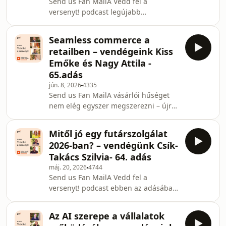
Send us Fan MailA Vedd fel a
intelligencia hatásáról, a
versenyt! podcast legújabb
jelszókezelésről, a többfaktoros
epizódjában a házigazdák ezúttal
azonosításról, az online vásárlás
Kolbert István és Cserjés-Kopándi
Seamless commerce a
Ildikó, vendégük pedig Hartyányi
retailben – vendégeink Kiss
Orsolya, a Wolt ügyvezető igazgatója.
Emőke és Nagy Attila -
Az adásban szó esik arról, hogyan
65.adás
kapcsol össze egy platform vásárlókat,
jún. 8, 2026
4335
éttermeket, kiskereskedőket és
Send us Fan MailA vásárlói hűséget
futárokat, és miért nem ugyanaz a
nem elég egyszer megszerezni – újra
Wolt működése, mint egy
és újra ki kell érdemelni.A Vedd fel a
hagyományos webshopé.Support the
versenyt! legújabb adásában Madar
showZárt Fa
Mitől jó egy futárszolgálat
Norbert és Kiss Virág az e-
2026-ban? – vendégünk Csík-
kereskedelem és a retail egyik
Takács Szilvia- 64. adás
legfontosabb aktuális kérdéséről
máj. 20, 2026
4744
beszélget: hogyan lehet a fizikai és
Send us Fan MailA Vedd fel a
digitális csatornákat úgy
versenyt! podcast ebben az adásában
összekapcsolni, hogy azok valóban a
Kolbert István és Cserjés Kopándi
vásárlói élethelyzetekre adjanak
Ildikó Takács-Csík Szilviával, a Boxy
választ. 📊 A beszélgetésben elhan
Az AI szerepe a vállalatok
Logisztikai Zrt. Senior Sales