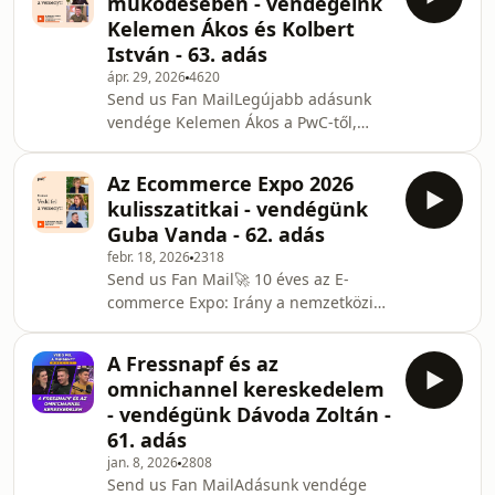
működésében - vendégeink
Managerével beszélget a
Kelemen Ákos és Kolbert
csomaglogisztikai piac átalakulásáról,
István - 63. adás
a futárszolgáltatók szerepéről és a
ápr. 29, 2026
4620
fulfillment jövőjéről.A beszélgetés
Send us Fan MailLegújabb adásunk
központi kérdése: mitől jó ma egy
vendége Kelemen Ákos a PwC‑től,
futárszolgálat? Míg néhány éve erre
Kolbert István pedig ezúttal
sokan elsősorban a gyorsaság
vendégszerepben csatlakozik a
Az Ecommerce Expo 2026
beszélgetéshez, amelyben a
kulisszatitkai - vendégünk
mesterséges intelligencia vállalati
Guba Vanda - 62. adás
adaptációjáról, a hype és a valós
febr. 18, 2026
2318
értékek különválasztásáról
Send us Fan Mail🚀 10 éves az E-
beszélgetnek Cserjés-Kopándi
commerce Expo: Irány a nemzetközi
Ildikóval.Support the showZárt
piac! Vajon miben más az e-
Facebook csoport:
kereskedelem 2026-ban, mint tíz évvel
https://www.facebook.com/groups/veddfelaversenyt
A Fressnapf és az
ezelőtt? Hogyan válhat Budapest a
@veddfelaverseny
omnichannel kereskedelem
régió digitális kereskedelmi
- vendégünk Dávoda Zoltán -
központjává? A PwC Magyarország
61. adás
„Vedd fel a versenyt!” podcastjában
jan. 8, 2026
2808
Guba Vanda főszervezővel beszéltük
Send us Fan MailAdásunk vendége
át a jubileumi Expo