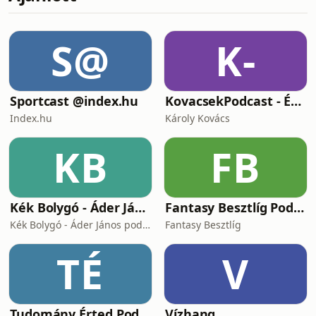
- A hűségprogramok típusai21:25 -
Hűségprogramok kialakítása és
testreszabása42:00 - Vásárlói
S@
K-
szegmentáció46:46 - Hibák egy
hűségprogram kialakításakor57:16 - Jó
példák
Sportcast @index.hu
KovacsekPodcast - Értékes beszélgetések
Index.hu
Károly Kovács
KB
FB
Kék Bolygó - Áder János podcastja
Fantasy Besztlíg Podcast
Kék Bolygó - Áder János podcastja
Fantasy Besztlíg
TÉ
V
Tudomány Érted Podcast
Vízhang