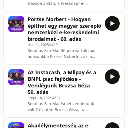
Dávoda Zoltán, a Fressnapf e-
újdonságait. Amire idén
kereskedelmi vezetője.00:00 - Dávoda
számíthatsz: 🌍 Go Global: Külön
Zoltán05:07 - A kisállat-eledel
angol nyelvű terem és külföl
Pörzse Norbert - Hogyan
szegmens a magyar piacon08:50 -
építhet egy magyar szereplő
Vásárlói adatok14:16 - Prémium
nemzetközi e-kereskedelmi
termékek17:47 - Saját márkás
birodalmat - 60. adás
termékek21:45 - Fressnapf applikáció
dec. 11, 2025
4419
és hűségprogram30:35 - A Fressnapf
Send us Fan MailRégóta vártuk már
a román piacon35:14 - Z generációs
adásunkba Pörzse Nobertet, aki a
vezetői kihívások43:55 -
Vágyaim.hu és Tharanis ERP mellett
VillámkérdésekSupport the showZárt
már hazánkban egyedülálló
Facebook cs
Az Instacash, a Milpay és a
nemzetközi e-kereskedelmi
BNPL piac fejlődése -
birodalmat építetett, aki őszintén
Vendégünk Bruzsa Géza -
mesélt az indululásáról, a növekedés
59. adás
és nemzetközi terjeszkedés
szept. 18, 2025
4537
kihívásairól és rengeteg hasznos
Send us Fan MailIsmét vendégünk
tapasztalatot osztott meg velünk a
volt 2 év után Bruzsa Géza, az
modern AI eszközök hatékony
Instacash és immár a Milpay CEO-ja,
alkalmazásáról is.Adásunk
aki részletesen mesélt a hazai és
tartalma:00:00 - Pörzse N
Akadélymentesség az e-
regionális BNPL (Buy-Now-Pay-Later -