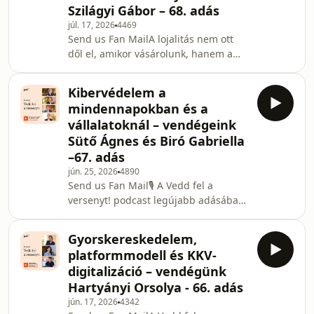
Szilágyi Gábor – 68. adás
júl. 17, 2026
4469
Send us Fan MailA lojalitás nem ott
dől el, amikor vásárolunk, hanem a
két vásárlás között.Az elektronikai
retailben ez különösen igaz: nem
Kibervédelem a
veszünk havonta tévét vagy
mindennapokban és a
mosógépet, mégis elvárjuk, hogy
vállalatoknál – vendégeink
amikor kell, minden gyors, egyszerű
Sütő Ágnes és Biró Gabriella
és releváns legyen.A „Vedd fel a
–67. adás
versenyt!” podcast új epizódjában
Madar Norbert és Kiss Virág a
jún. 25, 2026
4890
Send us Fan Mail🎙 A Vedd fel a
MediaMarkt két vezetőjével, Karczub
versenyt! podcast legújabb adásában
Lehoczky Fanni marketingigazgató
Cserjés-Kopándi Ildikó és Nagy Dániel
beszélgetnek vendégeikkel arról,
Gyorskereskedelem,
hogyan lehet a kiberbiztonságot nem
platformmodell és KKV-
egyszeri oktatásként vagy kötelező
digitalizáció – vendégünk
megfelelési feladatként kezelni,
Hartyányi Orsolya - 66. adás
hanem a mindennapi működés
jún. 17, 2026
4342
részévé tenni. Szó esik a mesterséges