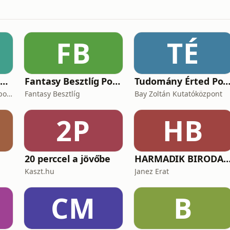
FB
TÉ
Kék Bolygó - Áder János podcastja
Fantasy Besztlíg Podcast
Tudomány Érted Podc
Kék Bolygó - Áder János podcastja
Fantasy Besztlíg
Bay Zoltán Kutatóközpont
2P
HB
20 perccel a jövőbe
HARMADIK BIRODALOM – a nemzetiszocializmus tör
Kaszt.hu
Janez Erat
CM
B