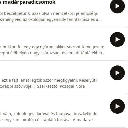
es madárparadicsomok
ől beszélgetünk, azaz olyan nemzetközi jelentőségű
ezmény véd az ökológiai egyensúly fenntartása és a
ágon jelenleg 29 ilyen védett terület található,
ak, mocsarak, szikesek és lápok – legjavát képviselik.
n bukkan fel egy-egy nyáron, akkor viszont tömegesen:
tyeppi élőhelyén nagy szárazság, és emiatt táplálékhiány
ezt a fajt lehet legtöbbször megfigyelni. Keselyűt?
ábbi szóvivője. | Szerkesztő: Pozsgai Nóra
límájú, különleges flórával és faunával büszkélkedő
z egyik inspirálója és tápláló forrása. A madarak
bor biológus, egyetemi