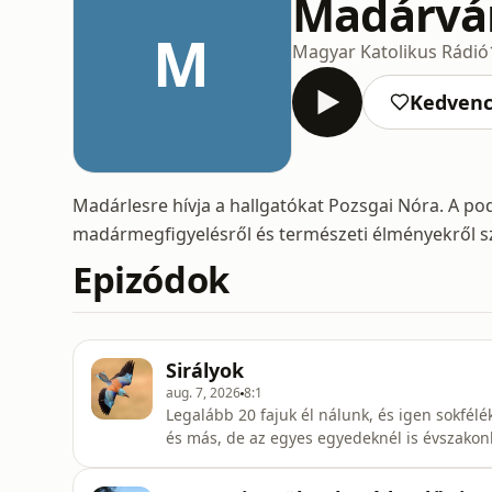
Madárvá
M
Magyar Katolikus Rádió
Kedven
Madárlesre hívja a hallgatókat Pozsgai Nóra. A p
madármegfigyelésről és természeti élményekről sz
Epizódok
Sirályok
aug. 7, 2026
8:1
Legalább 20 fajuk él nálunk, és igen sokfél
és más, de az egyes egyedeknél is évszakonk
profiknak is fejtörést okoznak. Virtuóz leve