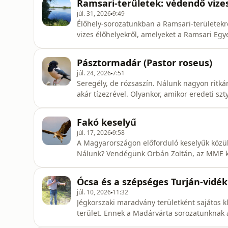
Ramsari-területek: védendő viz
júl. 31, 2026
9:49
Élőhely-sorozatunkban a Ramsari-területekr
vizes élőhelyekről, amelyeket a Ramsari Egy
vízimadarak megóvása érdekében. Magyarorsz
amelyek a hazai vizes élőhelyek – például tav
Pásztormadár (Pastor roseus)
Vendégünk Dr.
júl. 24, 2026
7:51
Seregély, de rózsaszín. Nálunk nagyon ritká
akár tízezrével. Olyankor, amikor eredeti sz
van. | Szerkesztő: Pozsgai Nóra
Fakó keselyű
júl. 17, 2026
9:58
A Magyarországon előforduló keselyűk közül 
Nálunk? Vendégünk Orbán Zoltán, az MME kor
Ócsa és a szépséges Turján-vidék
júl. 10, 2026
11:32
Jégkorszaki maradvány területként sajátos k
terület. Ennek a Madárvárta sorozatunknak a
pusztuló, de reméljük, még nem elveszett paradicsoma... Dr. Csörgő Ti