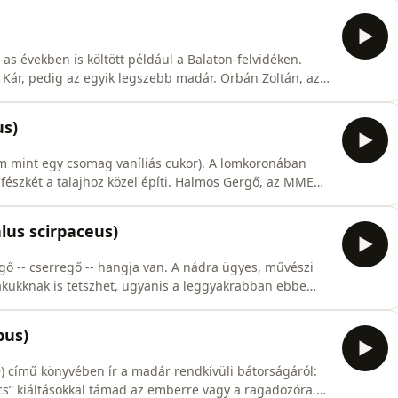
zsgai Nóra | Szerkesztő:
-as években is költött például a Balaton-felvidéken.
. Kár, pedig az egyik legszebb madár. Orbán Zoltán, az
e mesél róla. | Szerkesztő: Pozsgai Nóra
us)
m mint egy csomag vaníliás cukor). A lomkoronában
jhoz közel építi. Halmos Gergő, az MME
i Nóra
lus scirpaceus)
gő -- cserregő -- hangja van. A nádra ügyes, művészi
akukknak is tetszhet, ugyanis a leggyakrabban ebbe
 az MME igazgatójával beszélgetünk róla. . | Szerkesztő:
pus)
 című könyvében ír a madár rendkívüli bátorságáról:
töcs” kiáltásokkal támad az emberre vagy a ragadozóra.