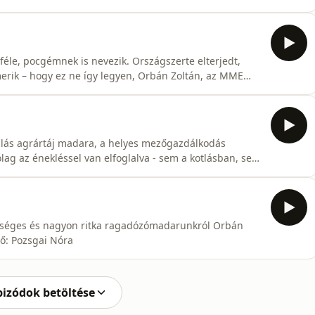
adár aránytalanul hosszú lábának. A két nagy magyar
töcs hazai ismeretét. Úgy tekintettek rá, mint a
féle, pocgémnek is nevezik. Országszerte elterjedt,
merik – hogy ez ne így legyen, Orbán Zoltán, az MME
tő: Pozsgai Nóra
llás agrártáj madara, a helyes mezőgazdálkodás
rólag az énekléssel van elfoglalva - sem a kotlásban, sem
épséges és nagyon ritka ragadózómadarunkról Orbán
 beszél. | Szerkesztő: Pozsgai Nóra
pizódok betöltése