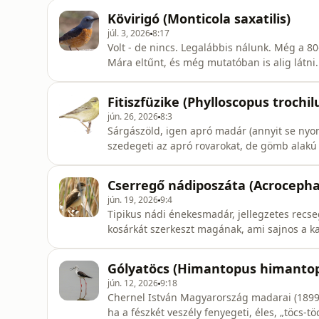
oktató, az Ócsai Madárvárta alapítója és elnöke mesél róla. Fotók: Po
Kövirigó (Monticola saxatilis)
Pozsgai Nóra
júl. 3, 2026
8:17
Volt - de nincs. Legalábbis nálunk. Még a 80
Mára eltűnt, és még mutatóban is alig látni
MME korábbi szóvivőj
Fitiszfüzike (Phylloscopus trochil
jún. 26, 2026
8:3
Sárgászöld, igen apró madár (annyit se nyo
szedegeti az apró rovarokat, de gömb alakú fészkét a tala
igazgatója mutatja be. | Szerkesztő: Pozsga
Cserregő nádiposzáta (Acrocepha
jún. 19, 2026
9:4
Tipikus nádi énekesmadár, jellegzetes recse
kosárkát szerkeszt magának, ami sajnos a k
pottyantja a kakukktojást. Halmos Gergővel,
Pozsgai Nóra
Gólyatöcs (Himantopus himanto
jún. 12, 2026
9:18
Chernel István Magyarország madarai (1899)
ha a fészkét veszély fenyegeti, éles, „töcs-