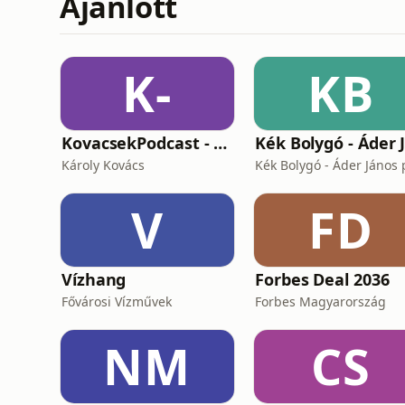
Ajánlott
K-
KB
KovacsekPodcast - Értékes beszélgetések
Károly Kovács
V
FD
Vízhang
Forbes Deal 2036
Fővárosi Vízművek
Forbes Magyarország
NM
CS