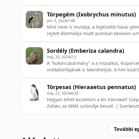
Herman Ottó pedig csodálattal adózott a m
ornitológus munkássága alapozta meg a gólya
Törpegém (Ixobrychus minutus)
magyar puszta
jún. 5, 2026
7:48
Mint neve is mutatja, a legkisebb hazai gém
rejtett életmódja miatt azonban kevesen is
volt szóvivője mesél róla. | Szerkesz
Sordély (Emberiza calandra)
máj. 29, 2026
7:2
A "kukoricasármány" a a mozaikos, kisparce
indikátorfajának is tekinthetjük. A hím kizá
a fiókák etetésében nem vesz részt. Orbán Zoltán, az Élő Környezet Minisztérium szóvivője mutatja
be. | Szerkesztő: Pozsgai Nóra
Törpesas (Hieraaetus pennatus)
máj. 22, 2026
8:20
Hogyan lehet kicselezni a kis Káinokat? Sz
Zoltán, az MME szóvivője
További e