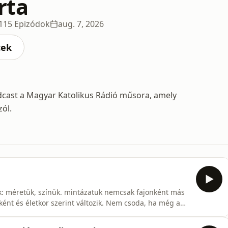
rta
115 Epizódok
aug. 7, 2026
cek
odcast a Magyar Katolikus Rádió műsora, amely
ól.
ék: méretük, színük. mintázatuk nemcsak fajonként más
ént és életkor szerint változik. Nem csoda, ha még a
gőakrobaták és halászok, némelyek gátlástalan tengeri
rablók, sőt egyesek akár ravasz bolti tolvajok is lehetnek. Orbán Zoltán mesél róluk. | Szerkesz