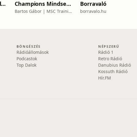
Csak Szabadon podcast
Champions Mindset Podcast
Borravaló
Bartos Gábor | MSC Training Group
borravalo.hu
BÖNGÉSZÉS
NÉPSZERŰ
Rádióállomások
Rádió 1
Podcastok
Retro Rádió
Top Dalok
Danubius Rádió
Kossuth Rádió
Hír.FM