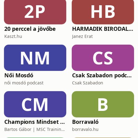
2P
HB
20 perccel a jövőbe
HARMADIK BIRODALOM – a nemzetiszocializmus története
Kaszt.hu
Janez Erat
NM
CS
Női Mosdó
Csak Szabadon podcast
női mosdó podcast
Csak Szabadon
CM
B
Champions Mindset Podcast
Borravaló
Bartos Gábor | MSC Training Group
borravalo.hu