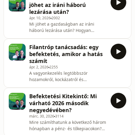
BUX is történelmi csúcsra ugrott.
epizódban s
jöhet az iráni háború
Meddig tarthat ki ez a lendület, mit
lezárása után?
okozhat a gazdaságban, és milyen
ápr. 10, 2026
2002
mozgástere van az új kormánynak?
Mi jöhet a gazdaságban az iráni
Ezekről beszélgetett Tardos Gergely,
háború lezárása után? Hogyan
az OTP Bank Elemzési Központjának
reagálnak más szektorok az olajárak
vezetője, Kopányi Szabolcs, az OTP
mozgására? Az erősen hírvezérelt
Global Markets diszkrecionális port
Filantróp tanácsadás: egy
piaci környezetben a befektetői
befektetés, amikor a hatás
várakozások akár egy-egy nyilatkozat
számít
hatására is gyorsan változhatnak,
ápr. 2, 2026
2255
ezért különösen fontos kérdés az is:
A vagyonkezelés legtöbbször
hogyan lehet alkalmazkodni a rövid
hozamokról, kockázatról és
távú mozgásokhoz, és milyen
portfóliókról szól. De mi történik akkor,
szempontok mentén érdemes
amikor a kérdés nem az, hogy
döntéseket hozni? Ezekről
Befektetési Kitekintő: Mi
mennyit termel a vagyon, hanem az,
beszélgetett Sá
várható 2026 második
hogy mi a valódi célja és értelme a
negyedévében?
vagyon felhalmozásának. Ebben az
márc. 30, 2026
3114
epizódban a filantróp stratégiai
Mire számíthatunk a következő három
tanácsadásról beszélgetett Bozsogi
hónapban a pénz- és tőkepiacokon?
Tamás, az OTP Private Banking
Milyen piacbefolyásoló tendenciákra