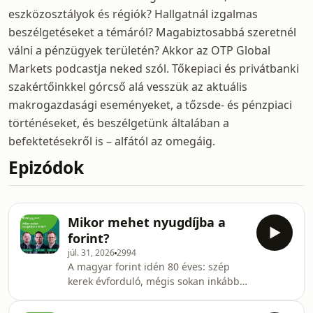
eszközosztályok és régiók? Hallgatnál izgalmas
beszélgetéseket a témáról? Magabiztosabbá szeretnél
válni a pénzügyek területén? Akkor az OTP Global
Markets podcastja neked szól. Tőkepiaci és privátbanki
szakértőinkkel górcső alá vesszük az aktuális
makrogazdasági eseményeket, a tőzsde- és pénzpiaci
történéseket, és beszélgetünk általában a
befektetésekről is – alfától az omegáig.
Epizódok
Mikor mehet nyugdíjba a
forint?
júl. 31, 2026
2994
A magyar forint idén 80 éves: szép
kerek évforduló, mégis sokan inkább
euróra cserélnék a magyar
fizetőeszközt. A kormányzat dolgozik