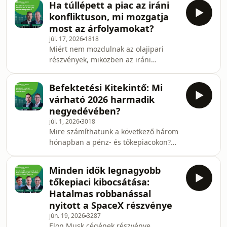
Ha túllépett a piac az iráni
is az euróbevezetésen, ám ehhez
konfliktuson, mi mozgatja
rendkívül szigorú kritériumokat kell
most az árfolyamokat?
teljesíteni az államadósság, az infláció
júl. 17, 2026
1818
és a költségvetési hiány terén. Az
Miért nem mozdulnak az olajipari
epizódban szóba kerül még az is,
részvények, miközben az iráni
hogy ki lehet a Hormuzi-szoros körüli
konfliktus továbbra sem oldódott
feszültség valódi nyertese és hogy
meg? Mi hozta az amerikai fordulatot,
hogyan áll most
Befektetési Kitekintő: Mi
hogyan került kilátásba kamatvágás
várható 2026 harmadik
helyett kamatemelés? És meddig
negyedévében?
gyengülhet a japán jen? Az OTP
júl. 1, 2026
3018
Global Markets legfrissebb részében
Mire számíthatunk a következő három
szóba került a Hormuzi-szoros
hónapban a pénz- és tőkepiacokon?
hatásának gyengülése, Kevin Warsh
Milyen piacbefolyásoló tendenciákra
és a Fed inflációs dilemmája, az
és eseményekre érdemes odafigyelni
amerikai adósságfinanszírozás átrend
Minden idők legnagyobb
befektetői szemmel? Az OTP Bank friss
tőkepiaci kibocsátása:
Befektetési Kitekintőjéről Sándor
Hatalmas robbanással
Dávid, az OTP Global Markets Multi-
nyitott a SpaceX részvénye
Asset Elemzési osztályának vezetője
jún. 19, 2026
3287
és Eppich Győző, az OTP Bank
Elon Musk cégének részvénye