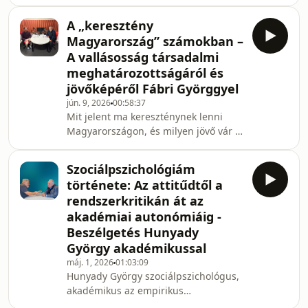
Andrea történész–
Tanszékének vezetője a vízparti
társadalomkutatóval, a CEU Gender
A „keresztény
Studies tanszékének professzorával
Magyarország” számokban –
beszélgettünk az általa és Balázs
A vallásosság társadalmi
Zsuzsanna által jegyzett Orbán Viktor
meghatározottságáról és
nőügyei című könyv kapcsán. Az
jövőképéről Fábri Györggyel
adásban szó esik arról, hogyan
alakította a NER a nőkről alkotott
jún. 9, 2026
00:58:37
Mit jelent ma kereszténynek lenni
társadalmi képet, milyen változásokat
Magyarországon, és milyen jövő vár a
hozhat a nők képviseletében az új
történelmi egyházakra egy egyre
politikai korszak,
vallástalanabb társadalomban? Ebben
Szociálpszichológiám
az epizódban Fábri Györggyel, az ELTE
története: Az attitűdtől a
oktatójával, a CEU Határtalan Tudás
rendszerkritikán át az
programjának tudományos
akadémiai autonómiáig -
vezetőjével és a Magyarországi
Beszélgetés Hunyady
Evangélikus Egyház egyik vezető
tisztségviselőjével beszélgetünk
György akadémikussal
Szoros kapu – keskeny út című
máj. 1, 2026
01:03:09
könyvéről. A könyv újszerűsége, hogy
Hunyady György szociálpszichológus,
akadémikus az empirikus
társadalomtudomány történeti