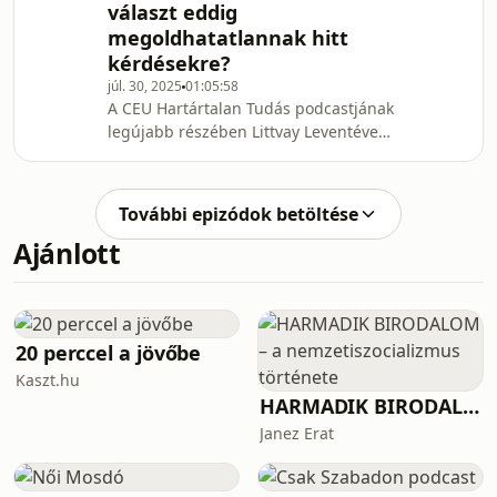
választ eddig
milyen lehetőségek rejlenek
megoldhatatlannak hitt
Rákosrendező fejlesztésében, hogyan
erősíthetik a városismereti sétáka
kérdésekre?
helyiek kötődését, és milyen
júl. 30, 2025
01:05:58
eszközökkel lehet közösséget építeni
A CEU Hartártalan Tudás podcastjának
egy még éppen
legújabb részében Littvay Leventével,
az ELTE
TársadalomtudományiKutatóközpont
kutatóprofesszorával, a CEU
További epizódok betöltése
Demokrácia Intézetének szenior
Ajánlott
vedégkutatójával és a CEU korábbi
professzorával arról beszélgettünk,
hogyan változtatta meg a
társadalomtudományos kutatásokat a
mesterséges intelligencia áttörése,
20 perccel a jövőbe
milyen eredményeket köszönhetünk
Kaszt.hu
ennek a politikatudomány t
HARMADIK BIRODALOM – a nemzetiszocializmus története
Janez Erat