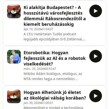
szemléletét valósította meg a hazai
Ki alakítja Budapestet? - A
pszichológiai kutatás és oktatás
hosszútávú városfejlesztés
meghatározó alakjaként. Ezenközben
dilemmái Rákosrendezőtől a
a magyar felősoktatás jelentős
kiemelt beruházásokig
intézményi fejlesztője: az általa 1989-
ápr. 10, 2026
01:04:07
91-ben vezetett bölcsészkari reform
A CEU Határtalan Tudás podcast
számos, tanszabadságot erősítő
legújabb epizódjában Erő Zoltánnal,
eleme ma már elemi része az
Budapest főépítészével a főváros
egyetemi képzésnek. A pedagógus- és
jövőjét meghatározó legfontosabb
pszich
Etorobotika: Hogyan
városfejlesztési kérdésekről, a
fejlesszük az AI és a robotok
Rákosrendezőn tervezett új
viselkedését?
városnegyed dilemmáiról – a
márc. 25, 2026
00:52:47
zöldfelületek, a magasházak és a
Miklósi Ádám biológus, etológus, az
vasúti infrastruktúra szerepéről, új
MTA rendes tagja a nemzetközi
lakóközösségi formákról – beszéltünk,
szinten évtizedek óta elismert magyar
valamint arról, hogy miként lehet egy
etológia nyomán az etorobotika,
ilyen léptékű beruházást hosszú tá
Hogyan élhetünk jó életet
vagyis a mesterséges intelligenciával
az ökológiai válság korában?
működő szociális robotok kutatásának
jan. 30, 2026
01:00:01
meghatározó tudósa. A Fábri György
Megmenthet-e minket a technológia