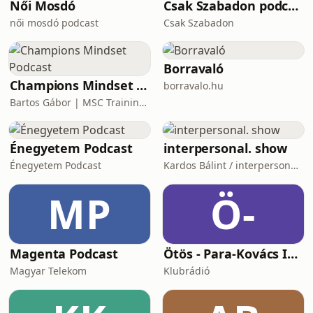
Női Mosdó
Csak Szabadon podcast
női mosdó podcast
Csak Szabadon
Borravaló
Champions Mindset Podcast
borravalo.hu
Bartos Gábor | MSC Training Group
Énegyetem Podcast
interpersonal. show
Énegyetem Podcast
Kardos Bálint / interpersonal.host
MP
Ö-
Magenta Podcast
Ötös - Para-Kovács Imrével
Magyar Telekom
Klubrádió