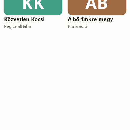
KK
AB
Közvetlen Kocsi
A bőrünkre megy
RegionalBahn
Klubrádió