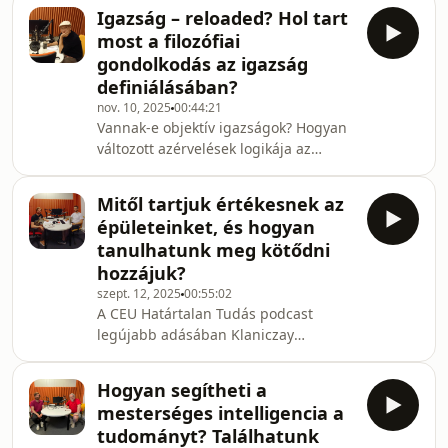
Politikatörténeti Intézet tudományos
esik az
Igazság – reloaded? Hol tart
munkatársával arról beszélgettünk,
most a filozófiai
milyen történelmi előképei vannak az
gondolkodás az igazság
Orbán Viktor által 2014-ben
definiálásában?
meghirdetett illiberális eszmének,
nov. 10, 2025
00:44:21
mennyiben táplálkozik a két
Vannak-e objektív igazságok? Hogyan
világháború közötti, illetve a
változott azérvelések logikája az
kommunizmus időszakából, illetve
évezredek során, milyen sikeres és
milyen más szellemi előzményekre
sikertelen filozófiai témák vannak?
épít
Mitől tartjuk értékesnek az
Hasznos-e a filozófia más
épületeinket, és hogyan
tudományterületek számára? Ki tart
tanulhatunk meg kötődni
előbbre? Ki eszi meg a másikat
hozzájuk?
reggelire? Felpörgette-e az
szept. 12, 2025
00:55:02
elmefilozófiát a mesterséges
A CEU Határtalan Tudás podcast
intelligencia megjelenése? Áldás vagy
legújabb adásában Klaniczay
átok filozófusnak lenni? Ezekről a
Jánossal, a BME Urbanisztika
kérdésekről beszélgetett Tőzsér János
Tanszékének doktoranduszával és a
Hogyan segítheti a
Kortárs Építészeti Központ (KÉK)
mesterséges intelligencia a
kurátorával beszélgettünk a
tudományt? Találhatunk
városfejlesztés izgalmas dilemmáiról: