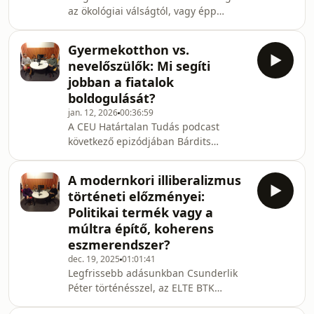
által vezetett beszélgetésben Miklósi
az ökológiai válságtól, vagy épp
Ádám kifejti, hogy a mesterséges
ellenkezőleg: tovább mélyíti azt? A
intelligencia további fejlesztésében a
CEU Határtalan Tudás legújabb
különféle tudományágaknak érteniük
Gyermekotthon vs.
adásában Takács-Sánta András
kell egym
nevelőszülők: Mi segíti
humánökológussal, az ELTE
jobban a fiatalok
Társadalomtudományi Karának
boldogulását?
egyetemi docensével beszélgetünk a
jan. 12, 2026
00:36:59
„zöld növekedés” illúziójáról, a
A CEU Határtalan Tudás podcast
klímakatasztrófa-narratívák csapdáiról
következő epizódjában Bárdits
és arról a bizonyos harmadik útról,
Annával, a CEU
amely nem fogadja el sem az
Közgazdaságtudományi Intézetének
összeomlásba
A modernkori illiberalizmus
posztdoktori kutatójával és a KRTK KTI
történeti előzményei:
tudományos munkatársával
Politikai termék vagy a
beszélgetünk arról, hogy milyen
múltra építő, koherens
hosszú távú életkilátásokkal
eszmerendszer?
rendelkeznek azok a fiatalok, akik
állami gyermekotthonban, illetve
dec. 19, 2025
01:01:41
Legfrissebb adásunkban Csunderlik
nevelőszülőknél nőnek fel
Péter történésszel, az ELTE BTK
Magyarországon. Egy nagymintás
egyetemi oktatójával, valamint a
kutatás eredményein keresztül szó