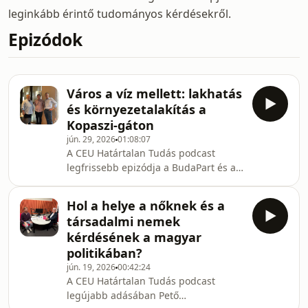
leginkább érintő tudományos kérdésekről.
Epizódok
Város a víz mellett: lakhatás
és környezetalakítás a
Kopaszi-gáton
jún. 29, 2026
01:08:07
A CEU Határtalan Tudás podcast
legfrissebb epizódja a BudaPart és a
Kopaszi-gát, a főváros egyik
legjelentősebb kortárs városfejlesztési
Hol a helye a nőknek és a
projektjének kulisszatitkait,
társadalmi nemek
urbanisztikai és tájépítészeti
kérdésének a magyar
megoldásait járja körül. A szakértő
politikában?
meghívottak, Mohácsi Sándor
jún. 19, 2026
00:42:24
tájépítész, az S73 tervezőiroda vezető
A CEU Határtalan Tudás podcast
tervezője, valamint Szabó Árpád
legújabb adásában Pető
egyetemi docens, a BME Urbanisztika