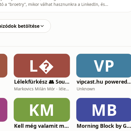
ító a “broetry”, mikor válhat hasznunkra a LinkedIn, és
nkább ventillálás, mint ismeretterjesztés, de ha
rhetsz a gondolatainkban!Csatlakozz a beszélgetésbe,
pizódok betöltése
L
VP
Lélekfürkész 👥 SoulScout
vipcast.hu powered by M
Markovics Milán Mór - lélektan, tudomány, vallás, harc
Unknown
KM
MB
Kell még valamit mondanom, Ildikó?
Morning Block by Gr1ng