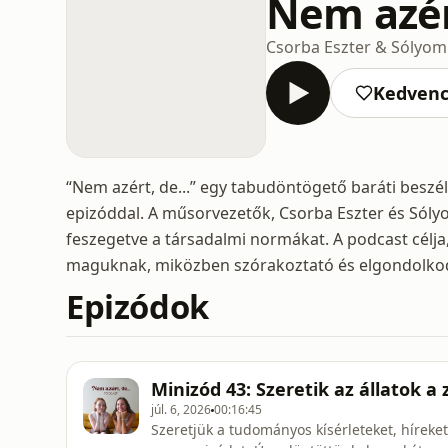
Nem azért
Csorba Eszter & Sólyom
Kedven
“Nem azért, de...” egy tabudöntögető baráti beszé
epizóddal. A műsorvezetők, Csorba Eszter és Sólyo
feszegetve a társadalmi normákat. A podcast célja
maguknak, miközben szórakoztató és elgondolkodt
Epizódok
Minizód 43: Szeretik az állatok a
júl. 6, 2026
00:16:45
Szeretjük a tudományos kísérleteket, híreket