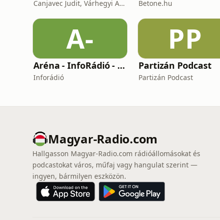
Canjavec Judit, Várhegyi András, Gyürke Kata, Tompa Diána, Vass Antónia
Betone.hu
A-
PP
Aréna - InfoRádió - Infostart.hu
Partizán Podcast
Inforádió
Partizán Podcast
Magyar-Radio.com
Hallgasson Magyar-Radio.com rádióállomásokat és
podcastokat város, műfaj vagy hangulat szerint —
ingyen, bármilyen eszközön.