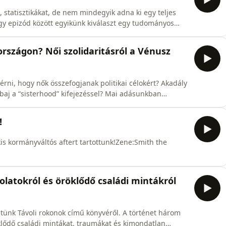
, statisztikákat, de nem mindegyik adna ki egy teljes
gy epizód között egyikünk kiválaszt egy tudományos
, és azt röviden megosztja a másikkal, na meg persze
/science.howstuffworks.com/science-vs-
rszágon? Női szolidaritásról a Vénusz
lérni, hogy nők összefogjanak politikai célokért? Akadály
baj a “sisterhood” kifejezéssel? Mai adásunkban
nk mesterszakos diplomamunkája során végzett
itás helyzetéről Magyarországon. Bár van akadály
!
is kormányváltós aftert tartottunk!Zene:Smith the
xA2w&amp;ab_channel=SmithTheMister-Topic
olatokról és öröklődő családi mintákról
tünk Távoli rokonok című könyvéről. A történet három
klődő családi mintákat, traumákat és kimondatlan