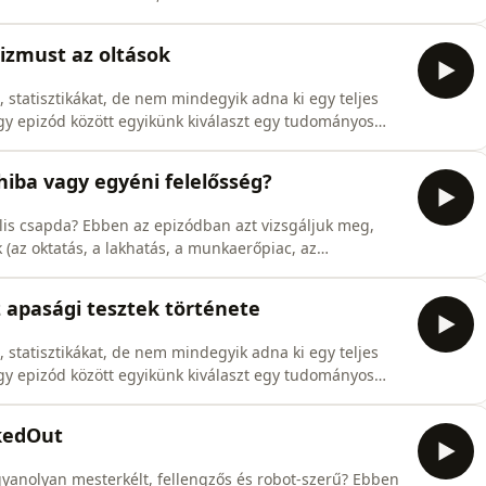
okról, párválasztási mintákról, testképről és
alódi kiút ezekből a generációról generációra ismétlődő
izmust az oltások
, statisztikákat, de nem mindegyik adna ki egy teljes
gy epizód között egyikünk kiválaszt egy tudományos
, és azt röviden megosztja a másikkal, na meg persze
setek száma (havonta frissül):
hiba vagy egyéni felelősség?
lis csapda? Ebben az epizódban azt vizsgáljuk meg,
 (az oktatás, a lakhatás, a munkaerőpiac, az
nerációról generációra öröklődő hátrányokat. Beszélünk
nbségről, a magyar adatok alapján arról, hogy mit jelent
 apasági tesztek története
, statisztikákat, de nem mindegyik adna ki egy teljes
gy epizód között egyikünk kiválaszt egy tudományos
, és azt röviden megosztja a másikkal, na meg persze
cience.howstuffworks.com/life/genetic/history-paternity-
nkedOut
yanolyan mesterkélt, fellengzős és robot-szerű? Ebben