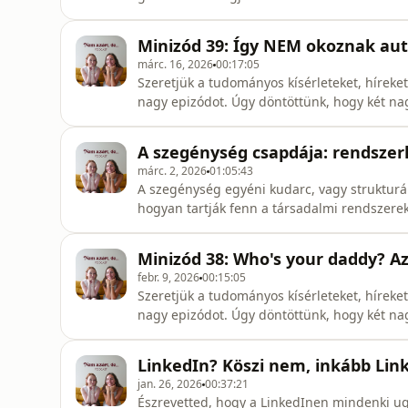
feszültségeket.Szó esik anya-lánya kapcsolat
szexualitásról, valamint arról, hogy van-e v
Minizód 39: Így NEM okoznak aut
sémákból.Ha tetszett ez
márc. 16, 2026
00:17:05
Szeretjük a tudományos kísérleteket, híreket
nagy epizódot. Úgy döntöttünk, hogy két na
kutatást, hírt vagy egyszerűen érdekességet
veletek kedves hallgatók. Források:Mumpsz e
A szegénység csapdája: rendszer
https://www.cdc.gov/mumps/outbreaks/ind
márc. 2, 2026
01:05:43
A szegénység egyéni kudarc, vagy strukturá
hogyan tartják fenn a társadalmi rendszerek
egészségügy és a pénzügyi struktúrák) a ge
az abszolút és relatív szegénység közti külö
Minizód 38: Who's your daddy? Az
ma szegénynek lenni,
febr. 9, 2026
00:15:05
Szeretjük a tudományos kísérleteket, híreket
nagy epizódot. Úgy döntöttünk, hogy két na
kutatást, hírt vagy egyszerűen érdekességet
veletek kedves hallgatók. Források:https://s
LinkedIn? Köszi nem, inkább Li
testing.htmht
jan. 26, 2026
00:37:21
Észrevetted, hogy a LinkedInen mindenki ug