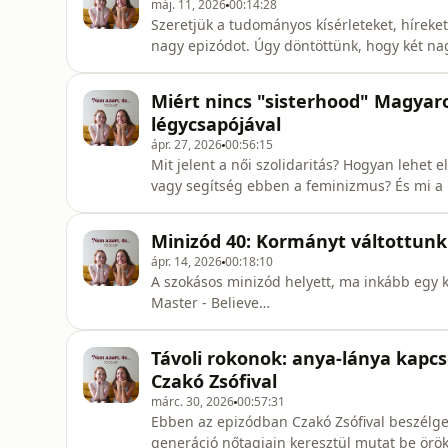
máj. 11, 2026
00:14:28
Szeretjük a tudományos kísérleteket, híreket
nagy epizódot. Úgy döntöttünk, hogy két na
kutatást, hírt vagy egyszerűen érdekességet
veletek kedves hallgatók. Források: https:/
Miért nincs "sisterhood" Magyaro
myth/extrasensory-perceptions/vo
légycsapójával
ápr. 27, 2026
00:56:15
Mit jelent a női szolidaritás? Hogyan lehet e
vagy segítség ebben a feminizmus? És mi a 
@venuszlegycsapoja Dorinával beszélgettü
kutatásáról, és annak mentén a női szolidar
Minizód 40: Kormányt váltottunk
bőven, van helye a reménynek i
ápr. 14, 2026
00:18:10
A szokásos minizód helyett, ma inkább egy k
Master - Believe
https://www.youtube.com/watchv=IactHdu
Távoli rokonok: anya-lánya kapcs
Czakó Zsófival
márc. 30, 2026
00:57:31
Ebben az epizódban Czakó Zsófival beszélge
generáció nőtagjain keresztül mutat be örö