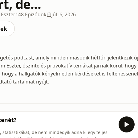
, de...
 Eszter
148 Epizódok
júl. 6, 2026
cek
lgetés podcast, amely minden második hétfőn jelentkezik ú
m Eszter, őszinte és provokatív témákat járnak körül, hogy
, hogy a hallgatók kényelmetlen kérdéseket is feltehessene
ató tartalmat nyújt.
 zenét?
, statisztikákat, de nem mindegyik adna ki egy teljes