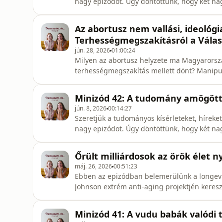
nagy epizódot. Úgy döntöttünk, hogy két na
kutatást, hírt vagy egyszerűen érdekességet
veletek kedves hallgatók. Források:https:
Az abortusz nem vallási, ideológi
is=yC2XTG4Eq6GqAjmMhttps://docs.google
Terhességmegszakításról a Válas
jún. 28, 2026
01:00:24
Milyen az abortusz helyzete ma Magyarorszá
terhességmegszakítás mellett dönt? Manipul
szolgálat, szívhangtörvény és ideológiai al
között ezekről beszélgettünk Eszterrel és Leá
Minizód 42: A tudomány amögött
szükséged vagy épp önké
jún. 8, 2026
00:14:27
Szeretjük a tudományos kísérleteket, híreket
nagy epizódot. Úgy döntöttünk, hogy két na
kutatást, hírt vagy egyszerűen érdekességet
veletek kedves hallgatók. Források: A publiká
Őrült milliárdosok az örök élet
https://www.researchgate.net/publication/
máj. 26, 2026
00:51:23
Ebben az epizódban belemerülünk a longevit
Johnson extrém anti-aging projektjén keresz
milliókat költ arra, hogy lassítsa vagy akár v
vérplazma, napi több tucat tabletta és egy 
Minizód 41: A vudu babák valódi 
csak az, hogy meg tudjuk-e