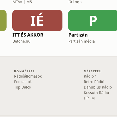
MTVA | M5
Gr1ngo
IÉ
P
ITT ÉS AKKOR
Partizán
Betone.hu
Partizán média
BÖNGÉSZÉS
NÉPSZERŰ
Rádióállomások
Rádió 1
Podcastok
Retro Rádió
Top Dalok
Danubius Rádió
Kossuth Rádió
Hír.FM