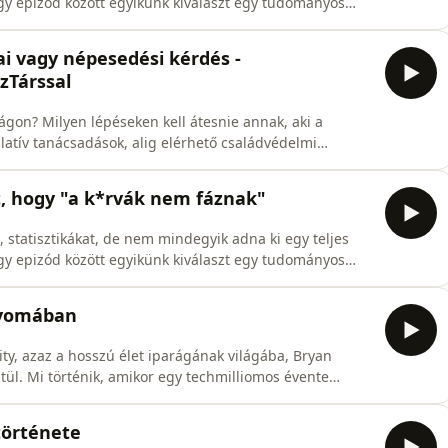
gy epizód között egyikünk kiválaszt egy tudományos
, és azt röviden megosztja a másikkal, na meg persze
//youtu.be/0ZYhyewNQMo?
ai vagy népesedési kérdés -
.com/docume
zTárssal
gon? Milyen lépéseken kell átesnie annak, aki a
atív tanácsadások, alig elérhető családvédelmi
apon tiltott gyógyszeres terhességmegszakítás - többek
val, a VálaszTárs két alapító tagjával. Segítségre van
, hogy "a k*rvák nem fáznak"
, statisztikákat, de nem mindegyik adna ki egy teljes
gy epizód között egyikünk kiválaszt egy tudományos
, és azt röviden megosztja a másikkal, na meg persze
ció elolvasható itt:
 nyomában
353688
y, azaz a hosszú élet iparágának világába, Bryan
tül. Mi történik, amikor egy techmilliomos évente
isszafordítsa az öregedést? Génterápia, fiatal
élet, amelyet biomarkerek irányítanak.De a kérdés nem
története