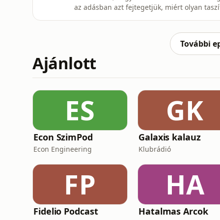
az adásban azt fejtegetjük, miért olyan tasz
miért undorodunk a “corporate cosplaytől”. I
szenvedtél már a LinkedIntől, magadra isme
írj nekünk üzene
További e
Ajánlott
ES
GK
Econ SzimPod
Galaxis kalauz
Econ Engineering
Klubrádió
FP
HA
Fidelio Podcast
Hatalmas Arcok