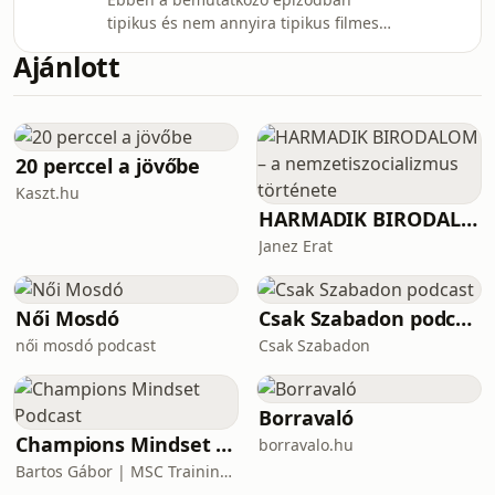
Chalamet balettos beszólását.
tipikus és nem annyira tipikus filmes
Szigorúan szubjektív epizód!Ha emailt
kérdésekre válaszolunk, hogy jobban
írnál:
Ajánlott
megismerjétek azokat a tartalmakat,
doubletroublefilmespodcast@gmail.comHa
amik formálták az ízlésünket az évek
követnél minket az interneten: ⁠
során. Beszélgetünk első filmes
élményekről, túl korán látott filmekről,
gyűlölt és szeretett filmes
20 perccel a jövőbe
jelenségekről, filmnézési szokásokról
Kaszt.hu
és mindenről, ami közben eszünkbe
HARMADIK BIRODALOM – a nemzetiszocializmus története
jutott.Azt is megosztjuk, hogy mi
Janez Erat
várható tőlünk e
Női Mosdó
Csak Szabadon podcast
női mosdó podcast
Csak Szabadon
Borravaló
Champions Mindset Podcast
borravalo.hu
Bartos Gábor | MSC Training Group