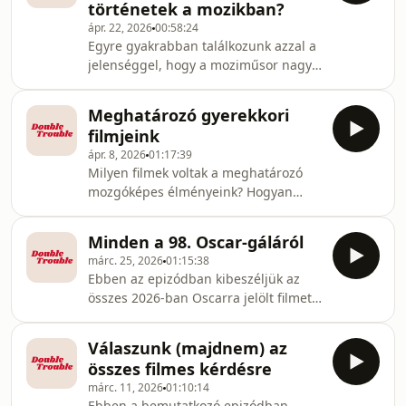
történetek a mozikban?
írnál:
ápr. 22, 2026
00:58:24
doubletroublefilmespodcast@gmail.comHa
Egyre gyakrabban találkozunk azzal a
követnél minket az interneten: Eszter,
jelenséggel, hogy a moziműsor nagy
Patrícia Az epizódot vágta: Goll Kata
részét előzménysztorik vagy
folytatások uralják, ezért ebben az
Meghatározó gyerekkori
epizódban átbeszélünk mindent erről
filmjeink
a viszonylag friss jelenségről.
ápr. 8, 2026
01:17:39
Megvizsgáljuk, hogy mióta van ez így,
Milyen filmek voltak a meghatározó
mik lehetnek az okok, és
mozgóképes élményeink? Hogyan
természetesen megosztjuk a
vélekedünk ezekről felnőtt fejjel? Mi
legjobban utált vagy éppen szeretett
az, amit túl korán láttunk és azóta
filmjeinket is az egyes
Minden a 98. Oscar-gáláról
sem merünk újranézni? Vigyázat: az
kategóriákból.Ha emailt írnál:
márc. 25, 2026
01:15:38
epizód hallgatása garantált
doubletroublef
Ebben az epizódban kibeszéljük az
videótékára vágyást és
összes 2026-ban Oscarra jelölt filmet,
nosztalgiahullámot okozhat!Ha emailt
elmondjuk a véleményünket a főbb
írnál:
kategóriák győzteseiről, és arról is,
doubletroublefilmespodcast@gmail.comHa
Válaszunk (majdnem) az
hogy mi kinek adtuk volna a díjakat.
követnél minket az
összes filmes kérdésre
Meg persze érintjük a közelmúltbeli
interneten: ⁠⁠⁠⁠⁠⁠⁠⁠⁠⁠⁠⁠⁠⁠⁠⁠⁠⁠⁠⁠⁠Eszter⁠⁠⁠⁠⁠⁠⁠⁠⁠⁠⁠⁠⁠⁠⁠⁠⁠⁠⁠⁠⁠, ⁠⁠⁠⁠⁠Patríc
márc. 11, 2026
01:10:14
filmes drámákat is, például Timothée
Ebben a bemutatkozó epizódban