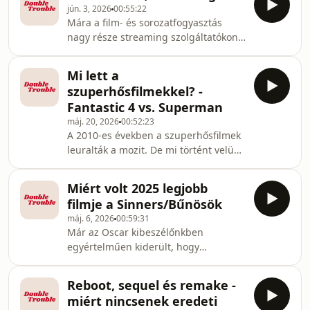
elborzasztó példa mellé hozt
jún. 3, 2026
00:55:22
általában akkor szokott előkerülni,
Mára a film- és sorozatfogyasztás
amikor vállalhatatlanul viselkedő
nagy része streaming szolgáltatókon
színészek megnyilvánulásait próbálják
történik, így egyértelmű volt, hogy
magyarázni. De mi igazából a method
beszélnünk kell a jelenségről. Ebben
acting, és miért van ilyen rossz híre?
Mi lett a
az epizódban röviden ismertetjük a
Ez derül ki ebből az epizódból.Ha
szuperhősfilmekkel? -
streaming indulásának történetét, a
emailt írnál: do
Fantastic 4 vs. Superman
saját első élményeinket ezekkel a
máj. 20, 2026
00:52:23
felületekkel, és kifejtjük azt is, hogy
A 2010-es években a szuperhősfilmek
hol romlott el minden.Ha emailt írnál:
leuralták a mozit. De mi történt velük
doubletroublefilmespodcast@gmail.comHa
az elmúlt 15 évben? Mennyire tudtak
követnél minket az interneten: ⁠Es
relevánsak maradni? Egyáltalán mit
Miért volt 2025 legjobb
tud adni nekünk egy újabb
filmje a Sinners/Bűnösök
szuperhősfilm, és mit várunk a
máj. 6, 2026
00:59:31
műfajtól?Az epizódban kicsit
Már az Oscar kibeszélőnkben
részletesebben beszélgettünk a
egyértelműen kiderült, hogy
tavalyi év két legnagyobb
mindketten rajongunk Ryan Coogler
szuperhősös filmjéről (a Fantasztikus
Sinners című filmjéért, ezért
4-esről és a Supermanről), a bennük
Reboot, sequel és remake -
elkerülhetetlen volt, hogy egy egész
megjelenő aktuálpolitikai kérdésekről
miért nincsenek eredeti
epizódot szenteljünk neki. Ha emailt