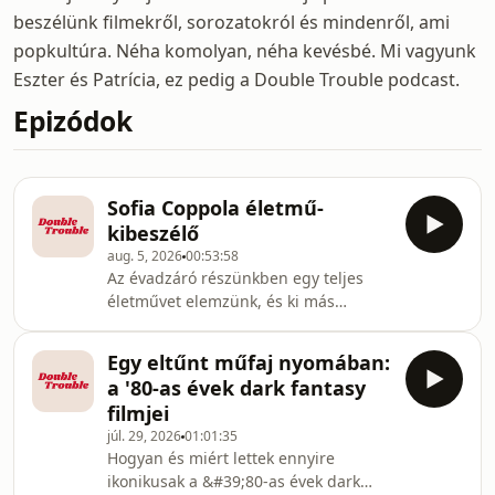
beszélünk filmekről, sorozatokról és mindenről, ami
popkultúra. Néha komolyan, néha kevésbé. Mi vagyunk
Eszter és Patrícia, ez pedig a Double Trouble podcast.
Epizódok
Sofia Coppola életmű-
kibeszélő
aug. 5, 2026
00:53:58
Az évadzáró részünkben egy teljes
életművet elemzünk, és ki más
lehetett volna az első választásunk,
mint Sofia Coppola. A filmjei közül
Egy eltűnt műfaj nyomában:
több is mindkettőnknek meghatározó
a '80-as évek dark fantasy
volt, és most nagyon jól esett
filmjei
újralátogatni ezeket az élményeket.
júl. 29, 2026
01:01:35
Mitől lesz Sofia Coppolás egy film, mik
Hogyan és miért lettek ennyire
a főbb stílusjegyei, mit gondolunk
ikonikusak a &#39;80-as évek dark
arról, amilyen témákat és