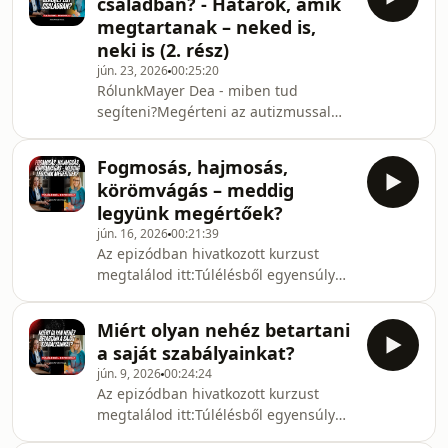
családban? - Határok, amik
a munkába való
vagy az iskolai/óvodai k
megtartanak – neked is,
visszatérésig.Segítséget találni a
neki is (2. rész)
belső feszültségek kezelésében –
jún. 23, 2026
00:25:20
amikor túlterheltnek érzed magad,
RólunkMayer Dea - miben tud
bűntudatod van, vagy azt érzed, már
segíteni?Megérteni az autizmussal
nem úgy reagálsz, ahogy
vagy ADHD-val élő gyermek
szeretnél.Támogatást kapni a
viselkedését – mi állhat a
változások idején – legyen szó
Fogmosás, hajmosás,
dühkitörések, túlterhelődés vagy
körömvágás – meddig
visszahúzódás mögött.Segítséget
legyünk megértőek?
találni a nehéz mindennapi
jún. 16, 2026
00:21:39
helyzetekben – például átmeneteknél,
Az epizódban hivatkozott kurzust
szabályoknál, testvérkonfliktusoknál
megtalálod itt:Túlélésből egyensúly
vagy az iskolai/óvodai
https://mosolyhaz.hu/tulelesbol-
kihívásoknál.Gyakorlati eszközöket
egyensuly-program/RólunkMayer Dea
találni a mindennapokra – amelyek
Miért olyan nehéz betartani
- miben tud segíteni?Megérteni az
segíthetnek csökkenteni a f
a saját szabályainkat?
autizmussal vagy ADHD-val élő
jún. 9, 2026
00:24:24
gyermek viselkedését – mi állhat a
Az epizódban hivatkozott kurzust
dühkitörések, túlterhelődés vagy
megtalálod itt:Túlélésből egyensúly
visszahúzódás mögött.Segítséget
https://mosolyhaz.hu/tulelesbol-
találni a nehéz mindennapi