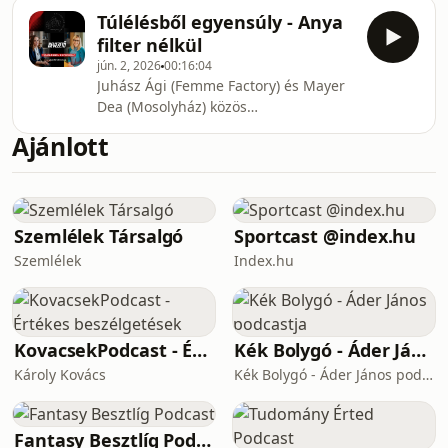
egyensuly-program/RólunkMayer Dea
helyzetekben – például átmeneteknél,
Túlélésből egyensúly - Anya
- miben tud segíteni?Megérteni az
szabályoknál, testvérkonfliktusoknál
filter nélkül
autizmussal vagy ADHD-val élő
jún. 2, 2026
00:16:04
gyermek viselkedését – mi állhat a
Juhász Ági (Femme Factory) és Mayer
dühkitörések, túlterhelődés vagy
Dea (Mosolyház) közös
visszahúzódás mögött.Segítséget
podcastjeRólunkMayer Dea - miben
találni a nehéz mindennapi
Ajánlott
tud segíteni?Megérteni az
helyzetekben – például átmeneteknél,
autizmussal vagy ADHD-val élő
szabályoknál, testvérkonfliktusoknál
gyermek viselkedését – mi állhat a
dühkitörések, túlterhelődés vagy
visszahúzódás mögött.Segítséget
Szemlélek Társalgó
Sportcast @index.hu
találni a nehéz mindennapi
Szemlélek
Index.hu
helyzetekben – például átmeneteknél,
szabályoknál, testvérkonfliktusoknál
vagy az iskolai/óvodai
kihívásoknál.Gyakorlati eszkö
KovacsekPodcast - Értékes beszélgetések
Kék Bolygó - Áder János podcastja
Károly Kovács
Kék Bolygó - Áder János podcastja
Fantasy Besztlíg Podcast