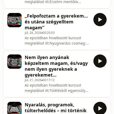
megtalálod itt:Érzelmi mentőöv
https://mosolyhaz.hu/erzelmi-
mentoov/Nyugivarázs csomag:
„Felpofoztam a gyerekem…
https://femmefactory.hu/nyugivarazs-
és utána szégyelltem
csomag/Stresszkezelő email program:
magam”
https://femmefactory.hu/21_napos_stresszkezelo_
júl. 28, 2026
00:20:03
technikák:
Az epizódban hivatkozott kurzust
https://femmefactory.hu/grounding/RólunkMayer
megtalálod itt:Nyugivarázs csomag:
Dea - miben tud segíteni?Megérteni
https://femmefactory.hu/nyugivarazs-
az autizmussal vagy ADHD-val élő
csomag/Stresszkezelő email program:
gyermek viselkedé
Nem ilyen anyának
https://femmefactory.hu/21_napos_stresszkezelo_
képzeltem magam, és/vagy
technikák:
nem ilyen gyereknek a
https://femmefactory.hu/grounding/RólunkMayer
gyerekemet...
Dea - miben tud segíteni?Megérteni
júl. 21, 2026
00:17:12
az autizmussal vagy ADHD-val élő
Az epizódban hivatkozott kurzust
gyermek viselkedését – mi állhat a
megtalálod itt:Túlélésből egyensúly
dühkitörések, túlterhelődés vagy vi
https://mosolyhaz.hu/tulelesbol-
egyensuly-program/RólunkMayer Dea
Nyaralás, programok,
- miben tud segíteni?Megérteni az
túlterhelődés – mi történik
autizmussal vagy ADHD-val élő