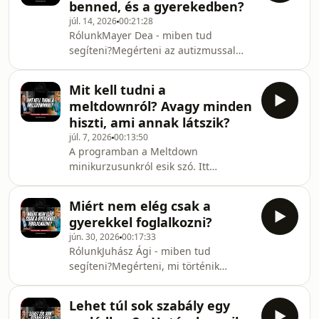
benned, és a gyerekedben?
gyermek viselkedését – mi állhat a
júl. 14, 2026
00:21:28
dühkitörések, túlterhelődés vagy
RólunkMayer Dea - miben tud
visszahúzódás mögött.Segítséget
segíteni?Megérteni az autizmussal
találni a nehéz mindennapi
vagy ADHD-val élő gyermek
helyzetekben – például átmeneteknél,
viselkedését – mi állhat a
szabályoknál, testvérkonfliktusoknál
Mit kell tudni a
dühkitörések, túlterhelődés vagy
meltdownról? Avagy minden
visszahúzódás mögött.Segítséget
hiszti, ami annak látszik?
találni a nehéz mindennapi
júl. 7, 2026
00:13:50
helyzetekben – például átmeneteknél,
A programban a Meltdown
szabályoknál, testvérkonfliktusoknál
minikurzusunkról esik szó. Itt
vagy az iskolai/óvodai
találod:https://mosolyhaz.hu/meltdown-
kihívásoknál.Gyakorlati eszközöket
2/RólunkMayer Dea - miben tud
találni a mindennapokra – amelyek
Miért nem elég csak a
segíteni?Megérteni az autizmussal
segíthetnek csökkenteni a f
gyerekkel foglalkozni?
vagy ADHD-val élő gyermek
jún. 30, 2026
00:17:33
viselkedését – mi állhat a
RólunkJuhász Ági - miben tud
dühkitörések, túlterhelődés vagy
segíteni?Megérteni, mi történik
visszahúzódás mögött.Segítséget
benned az anyaság különböző
találni a nehéz mindennapi
szakaszaiban – a kisbabás időszaktól
helyzetekben – például átmeneteknél,
Lehet túl sok szabály egy
kezdve a testvér érkezésén át egészen
szabályoknál, testvérkonfliktusoknál