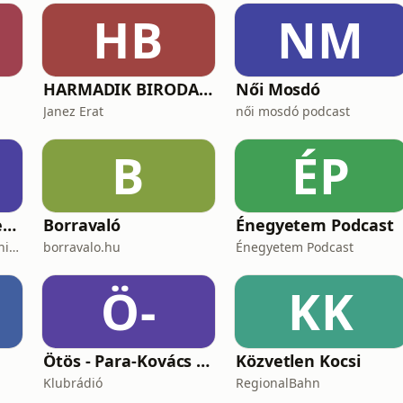
HB
NM
e
HARMADIK BIRODALOM – a nemzetiszocializmus története
Női Mosdó
Janez Erat
női mosdó podcast
B
ÉP
Champions Mindset Podcast
Borravaló
Énegyetem Podcast
Bartos Gábor | MSC Training Group
borravalo.hu
Énegyetem Podcast
Ö-
KK
Ötös - Para-Kovács Imrével
Közvetlen Kocsi
Klubrádió
RegionalBahn