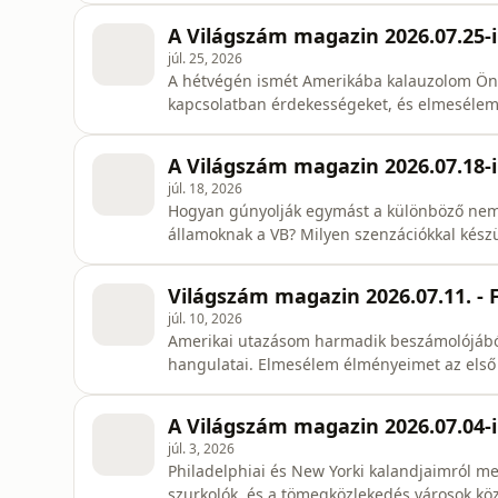
A Világszám magazin 2026.07.25-i
júl. 25, 2026
A hétvégén ismét Amerikába kalauzolom Önö
kapcsolatban érdekességeket, és elmesélem 
A Világszám magazin 2026.07.18-i
júl. 18, 2026
Hogyan gúnyolják egymást a különböző nemz
államoknak a VB? Milyen szenzációkkal kész
választ a mai adásban. Tartsanak velem!
Világszám magazin 2026.07.11. - 
júl. 10, 2026
Amerikai utazásom harmadik beszámolójából
hangulatai. Elmesélem élményeimet az első so
Természetesen a szurkolói zónák sem marad
A Világszám magazin 2026.07.04-i 
júl. 3, 2026
Philadelphiai és New Yorki kalandjaimról m
szurkolók, és a tömegközlekedés városok köz