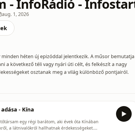
 - InfoRádió - Infostar
aug. 1, 2026
cek
y minden héten új epizóddal jelentkezik. A műsor bemutatja
i a következő téli vagy nyári úti célt, és felkészít a nagy
ekességeket osztanak meg a világ különböző pontjairól.
 adása - Kína
etőtársam egy régi barátom, aki évek óta Kínában
ről, a látnivalókról hallhatnak érdekességeket.