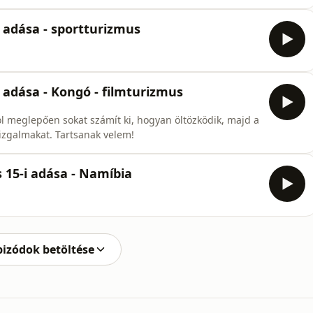
dv Bende
 adása - sportturizmus
 adása - Kongó - filmturizmus
l meglepően sokat számít ki, hogyan öltözködik, majd a
izgalmakat. Tartsanak velem!
 15-i adása - Namíbia
pizódok betöltése