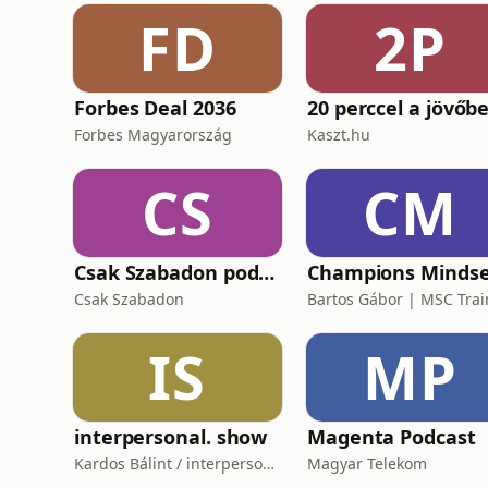
FD
2P
Forbes Deal 2036
20 perccel a jövőb
Forbes Magyarország
Kaszt.hu
CS
CM
Csak Szabadon podcast
Csak Szabadon
IS
MP
interpersonal. show
Magenta Podcast
Kardos Bálint / interpersonal.host
Magyar Telekom