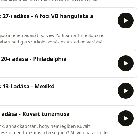
27-i adása - A foci VB hangulata a
ágszám eheti adását is. New Yorkban a Time Square
ában pedig a szurkolói zónák és a stadion varázsát
20-i adása - Philadelphia
 13-i adása - Mexikó
 adása - Kuvait turizmusa
unk, annak kapcsán, hogy nemrégiben Kuvait
lesz-e még turizmus a térségben? Milyen hatással lesz