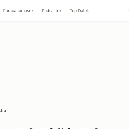
Rádióállomások
Podcastok
Top Dalok
t.hu