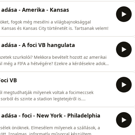
 adása - Amerika - Kansas
ket, fogok még mesélni a világbajnoksággal
Kansas és Kansas City történetét is. Tartsanak velem!
 adása - A foci VB hangulata
etek szurkolói? Mekkora bevételt hozott az amerikai
ül még a FIFA a hétvégére? Ezekre a kérdésekre adok
Foci VB
 megtudhatják milyenek voltak a focimeccsek
rból és szinte a stadion legtetejéről is.
nak el. Várom önöket!
adása - foci - New York - Philadelphia
esélek önöknek. Elmesélem milyenek a szállások, a
ött. Izgalmas, informatív műsorral készültem,