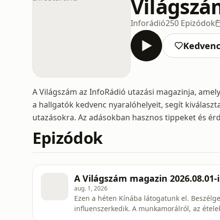
Világszám
Inforádió
250 Epizódok
Kedven
A Világszám az InfoRádió utazási magazinja, amel
a hallgatók kedvenc nyaralóhelyeit, segít kiválasztan
utazásokra. Az adásokban hasznos tippeket és érd
Epizódok
A Világszám magazin 2026.08.01-i
aug. 1, 2026
Ezen a héten Kínába látogatunk el. Beszélg
influenszerkedik. A munkamorálról, az ételek
Tartsanak velem!