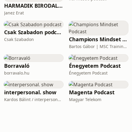
HARMADIK BIRODALOM – a nemzetiszocializmus története
Janez Erat
Csak Szabadon podcast
Champions Mindset Podcast
Csak Szabadon
Bartos Gábor | MSC Training Group
Borravaló
Énegyetem Podcast
borravalo.hu
Énegyetem Podcast
interpersonal. show
Magenta Podcast
Kardos Bálint / interpersonal.host
Magyar Telekom