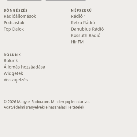
BÖNGÉSZÉS
NÉPSZERŰ
Rádióállomások
Rádió 1
Podcastok
Retro Rádió
Top Dalok
Danubius Rádió
Kossuth Rádió
Hír.FM
RÓLUNK
Rólunk
Állomás hozzáadása
Widgetek
Visszajelzés
© 2026 Magyar-Radio.com. Minden jog fenntartva.
Adatvédelmi Irányelvek
Felhasználási Feltételek