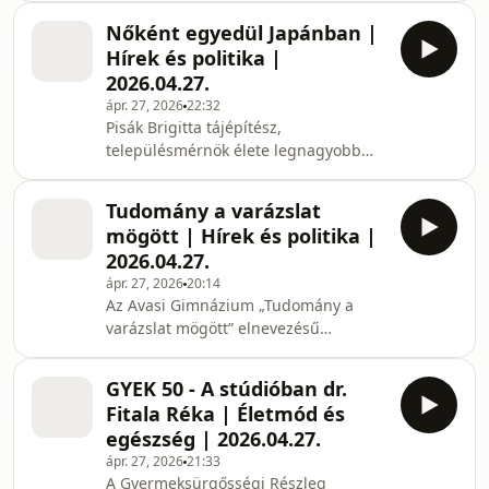
nem volt rá lehetősége, a család, a
Nőként egyedül Japánban |
munka mellett. Nyugdijas éveiben
Hírek és politika |
azonban hódolhatott szenvedélyének,
2026.04.27.
mert mára azzá vált. A képei kifejezik
ápr. 27, 2026
22:32
belső világát, azt az életérzést, a
Pisák Brigitta tájépítész,
természet szeretetét, amit egész
településmérnök élete legnagyobb
életében magában hordozott.
kalandját élte át, amikor 2025
Képeiből már két kiállitás is volt.
szeptemberében Japánba utazott. A
Tudomány a varázslat
japán animék (rajzfilmek) vonzották
mögött | Hírek és politika |
figyelmét a távol-keleti országra, ezért
2026.04.27.
is választotta úticéljául.
ápr. 27, 2026
20:14
Élménybeszámolóra hívtuk a
Az Avasi Gimnázium „Tudomány a
Csillagpont Rádió stúdiójába.
varázslat mögött” elnevezésű
projektje nyerte a Richter Anna-díj
pedagógus díját. A 4 millió forinttal
GYEK 50 - A stúdióban dr.
járó elismerésről, annak hátteréről
Fitala Réka | Életmód és
kérdeztük Hainess Annamária
egészség | 2026.04.27.
csapatvezető tanárt és két diákját
ápr. 27, 2026
21:33
Prokai Leventét és Skalitzki Dávidot.
A Gyermeksürgősségi Részleg