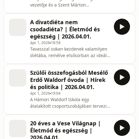
vezetője és a Szent Márton
Gyermekmentő Szolgálat miskolci
gyermek rohamkocsi egységének
A divatdiéta nem
szakmai vezetője volt a vendégünk
csodadiéta? | Életmód és
annak apropóján, hogy idén
egészség | 2026.04.01.
fennállásának 50. évfordulóját
ápr. 1, 2026
18:58
ünnepli a Velkey László
Tavasszal sokan kezdenek valamilyen
Gyermekegészségügyi Központ. Fitala
diétába, remélve elsősorban az ideális
doktornő által betekintést nyerhettünk
testsúly elérését. De vajon az ún.
a gyermek sürgősségi ellátás
divatdiéták hozhatnak-e tartós
mindennapjaiba…
Szülői összefogásból Mesélő
eredményt? Nos, Papp Dóra dietetikus
Erdő Waldorf óvoda | Hírek
szerint ezek a csodadiéták gyors és
és politika | 2026.04.01.
drasztikus fogyást ígérnek,
ápr. 1, 2026
19:04
amelyeknek azonban súlyos
A Hámori Waldorf Iskola egy
egészségkárosító következményei
átalakított csoportszobájában tervezi
lehetnek: tápanyaghiány, anyagcsere
megnyitni 2026 szeptemberétől az
zavar, jojó-effektus…
önálló óvodai csoportot a miskolci
20 éves a Vese Világnap |
waldorfos szülői közösség. Erről Tóth
Életmód és egészség |
Enikő tanító, szülő, egykori waldorfos
2026.04.01.
diák és Juhász-Radics Anikó alapító