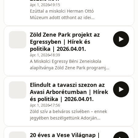
ápr. 1, 2026
19:15
anyuka tájékoztatta a Csillagpont
Ezúttal a miskolci Herman Ottó
Rádió hallgatóit. A tervezett
Múzeum adott otthont az idei
átalakításokat segítve most közösségi
világnapi eseménynek, amelyen
gyűjtés indult.
számos előadás elhangzott arról,
Zöld Zene Park projekt az
hogyan óvjuk meg vesénk egészségét.
Egressyben | Hírek és
dr. Kóbor Krisztina nefrológus főorvos
politika | 2026.04.01.
elmondta: a vesebetegség sok
ápr. 1, 2026
18:39
esetben ún. néma betegség, hiszen
A Miskolci Egressy Béni Zeneiskola
sokáig nem okoz tüneteket. A
alapítványa Zöld Zene Park programja
szakember öt fontos momentumra
elnyerte a MOL Új Európa Alapítvány
hívta fel a figyelmet, amelyet veséink
támogatását – erről Bódi-Máté Ágnes
egészsége érdekében megtehetünk:
Elindult a tavaszi szezon az
az intézmény igazgatóhelyettese
elegend
Avasi Arborétumban | Hírek
beszélt közéleti
és politika | 2026.04.01.
magazinműsorunkban. A beruházás
ápr. 1, 2026
17:56
keretében megújul a zeneiskola
Zöld szív a belváros szívében – ennek
udvara, új virágoskertet hoznak létre,
jegyében beszélgettünk Adorján
felújítják a kerti utat, kerti
Eszterrel az Avasi Arborétumért
garnitúrákat, madáritatókat helyeznek
Alapítvány kuratóriumának elnökével,
ki és fedett biciklitároló is kialak
20 éves a Vese Világnap |
kertvezető okleveles természetvédelmi