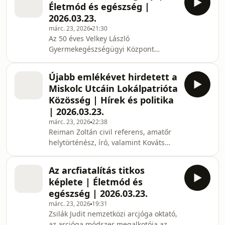
Életmód és egészség |
mérnökkel. Megtudtuk: márciusban
2026.03.23.
még rövidített nyitvatartással várják a
márc. 23, 2026
21:30
látogatókat, április 4-én szombaton
Az 50 éves Velkey László
délután pedig Húsvéti kincskereső
Gyermekegészségügyi Központ
játékot szerveznek a gyerekeknek.
ezúttal szokatlan helyszínen a
Mindeközben pedig egy mese is
Herman Ottó Múzeumba várta az
született a fenyő
Újabb emlékévet hirdetett a
érdeklődőket. Számos
Miskolc Utcáin Lokálpatrióta
ismeretterjesztő előadás,
Közösség | Hírek és politika
múzeumpedagógiai foglalkozások is
| 2026.03.23.
szerepeltek a programban. Őrizzük
márc. 23, 2026
22:38
meg a vesénk egészségét!
Reiman Zoltán civil referens, amatőr
elnevezéssel gyermekrajzok is
helytörténész, író, valamint Kováts
készültek. Minderről dr. Bajusz Ilona
Ágoston és Kováts Bence a
gyermekgyógyász főorvos, nefrológus
lokálpatrióta közösség alapítói
tájékoztatta a Csillagpont Rádió
Az arcfiatalítás titkos
jelentették be: saját hatáskörben a
hallgatói
képlete | Életmód és
2026. évre „ Nagy Lajos 700 – II.
egészség | 2026.03.23.
Rákóczi Ferenc 350 ” emlékévet
márc. 23, 2026
19:31
hirdetnek. Vendégeinkkel
Zsilák Judit nemzetközi arcjóga oktató,
felelevenítettük azt a dicső korszakot,
az arcjóga módszer megalkotója az