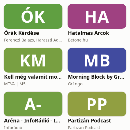
ÓK
HA
Órák Kérdése
Hatalmas Arcok
Ferenczi Balazs, Haraszti Adam
Betone.hu
KM
MB
Kell még valamit mondanom, Ildikó?
Morning Block by Gr1ngo
MTVA | M5
Gr1ngo
A-
PP
Aréna - InfoRádió - Infostart.hu
Partizán Podcast
Inforádió
Partizán Podcast