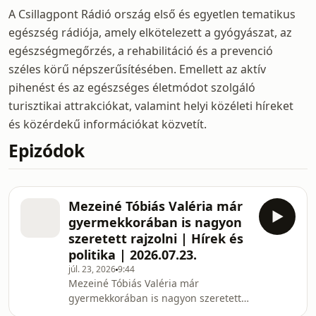
A Csillagpont Rádió ország első és egyetlen tematikus
egészség rádiója, amely elkötelezett a gyógyászat, az
egészségmegőrzés, a rehabilitáció és a prevenció
széles körű népszerűsítésében. Emellett az aktív
pihenést és az egészséges életmódot szolgáló
turisztikai attrakciókat, valamint helyi közéleti híreket
és közérdekű információkat közvetít.
Epizódok
Mezeiné Tóbiás Valéria már
gyermekkorában is nagyon
szeretett rajzolni | Hírek és
politika | 2026.07.23.
júl. 23, 2026
9:44
Mezeiné Tóbiás Valéria már
gyermekkorában is nagyon szeretett
rajzolni, festeni. aztán az évek során