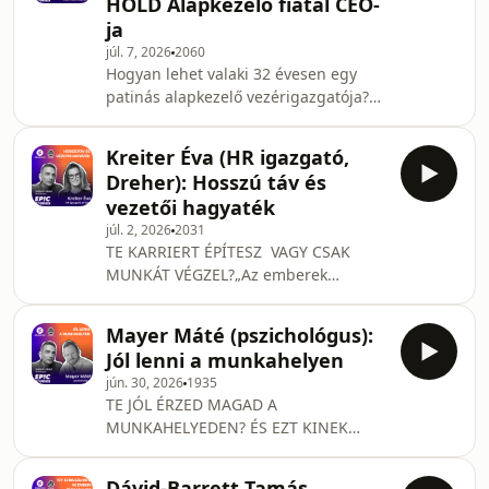
HOLD Alapkezelő fiatal CEO-
gigantikus nagyvállalati struktúrába,
ja
és hogyan változtatható meg egy
júl. 7, 2026
2060
intézmény teljes belső kultúrája
Hogyan lehet valaki 32 évesen egy
mérhető minőségi mutatókkal és
patinás alapkezelő vezérigazgatója?
transzparenciával? A mai epizódban
Mit jelent az „avokádó vs. boomer”
Vitézy Dávi
ellentét a pénzvilágban, és miért
Kreiter Éva (HR igazgató,
elengedhetetlen a radikális
Dreher): Hosszú táv és
őszinteség a mai piaci zajban? Az Epic
vezetői hagyaték
Stories legújabb adásában Szabó
júl. 2, 2026
2031
Balázs, a HOLD Alapkezelő
TE KARRIERT ÉPÍTESZ VAGY CSAK
vezérigazgatója ül a mikrofon mögött.
MUNKÁT VÉGZEL?„Az emberek
Balázs igazi ritkaságnak számít a
többnyire nem tudatosan építik a
hazai pénzügyi szektorban: az első
karrierjüket. Rövid távon vagy csak a
munkahelyén maradt, ahol el
Mayer Máté (pszichológus):
következő lépésben gondolkodnak.” –
Jól lenni a munkahelyen
mondja ⁠Kreiter⁠ Éva, a ⁠Dreher
jún. 30, 2026
1935
Sörgyárak⁠ HR igazgatója.Az Epic
TE JÓL ÉRZED MAGAD A
Storiesban ⁠Dojcsák Dániel⁠
MUNKAHELYEDEN? ÉS EZT KINEK
(kommunikációs igazgatónk és
KÖSZÖNHETED? 🎙️ A munkahelyi jóllét
állandó host) beszélgetett
kétoldalúságáról, megoldási
vendégével, Évával karrierváltásról,
Dávid-Barrett Tamás