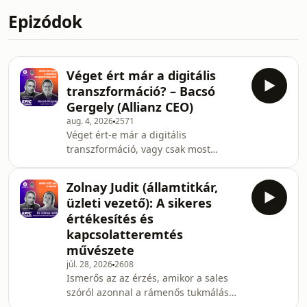
Epizódok
Véget ért már a digitális
transzformáció? – Bacsó
Gergely (Allianz CEO)
aug. 4, 2026
2571
Véget ért-e már a digitális
transzformáció, vagy csak most
lépünk a következő szintre? 🚀 A
legújabb Epic Stories epizódban
Zolnay Judit (államtitkár,
Bacsó Gergely, az Allianz biztosító
üzleti vezető): A sikeres
CEO-ja, korábbi McKinsey partner és
értékesítés és
digitális vezető a vendégünk. Dojcsák
kapcsolatteremtés
Dániel arról beszélgetett Gergellyel,
művészete
hogy mi a valóság a vállalati
digitalizáció, a hangzatos buzzwordök
júl. 28, 2026
2608
Ismerős az az érzés, amikor a sales
és a mesterséges intelligencia (AI)
szóról azonnal a rámenős tukmálás
mögött. Miközben minden
jut eszedbe? Ebben az epizódban