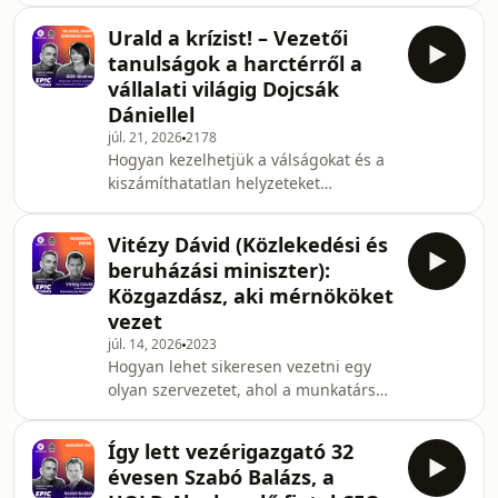
lebontjuk a sztereotípiákat! Mai
Urald a krízist! – Vezetői
vendégünk Zolnay Judit (korábban a
tanulságok a harctérről a
MetLife vezérigazgatója, jelenleg
vállalati világig Dojcsák
tanácsadó és mentor, államtitkár), aki
Dániellel
Dojcsák Dániellel beszélget arról,
júl. 21, 2026
2178
miért nem pejoratív dolog az
Hogyan kezelhetjük a válságokat és a
értékesítés, és miért vagyunk
kiszámíthatatlan helyzeteket
valójában mindannyian salesesek –
vezetőként? A mai epizód a
akár az irodában, akár a mag
Shiwaforce és a Bookline közös
Vitézy Dávid (Közlekedési és
gondozásában megjelent könyvet,
beruházási miniszter):
William McRaven (az amerikai
Közgazdász, aki mérnököket
hadsereg négycsillagos
vezet
tengerészgyalogosának) Urald a
júl. 14, 2026
2023
krízist című művét járja körül. Dojcsák
Hogyan lehet sikeresen vezetni egy
Dániel műsorvezető és Oláh Andrea (a
olyan szervezetet, ahol a munkatársak
Könyvben utazom hostja) arról
többsége fizetség nélkül, puszta belső
beszélgetett, mit tanulhat az üzleti
tűzből és elkötelezettségből dolgozik?
szféra a katonai
Így lett vezérigazgató 32
Miként ültethetők át a civil szférában
évesen Szabó Balázs, a
gyökerező jó gyakorlatok egy