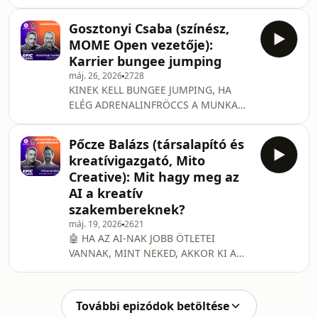
amikor a mesterséges intelligencia
hasznos innováció a porfogó
már nemcsak eszköz, hanem a csapat
ötletektől, – miért a bankkártya (és
Gosztonyi Csaba (színész,
része? Erről szól az Epic Stories új
MOME Open vezetője):
epizódja, amelynek vendége Mátyás-
Karrier bungee jumping
Kollár Gabi, ezúttal már a Shiwaforce
máj. 26, 2026
2728
Head of AI-jaként. 🚀 Fun fact: amikor
KINEK KELL BUNGEE JUMPING, HA
Gabi először szerepelt az Epic Stories-
ELÉG ADRENALINFRÖCCS A MUNKA
ban, még nem volt shiwás. Azóta
VILÁGA ❓ Az Epic Stories vendége
viszont nemcsak a csapatunk AI
ezúttal Csaba Gosztonyi volt, aki
fejlesztési ve
Pőcze Balázs (társalapító és
amellett, hogy jelenleg a MOME Open
kreatívigazgató, Mito
- MOME Budapest “Új tudás
Creative): Mit hagy meg az
Iskolájának” vezetője, igazán érdekes
AI a kreatív
és inspiráló utat járt be, pont ezért
szakembereknek?
tökéletes személy arra, hogy meséljen
a felnőttkori karrierváltásról: 👉 Mi
máj. 19, 2026
2621
🤖 HA AZ AI-NAK JOBB ÖTLETEI
ösztönzi az embert arra, hogy
VANNAK, MINT NEKED, AKKOR KI A
elhagyja a megszokott közeget
KREATÍV? Ennek jártunk utána Pőcze
Balázzsal, a Mito alapítójával és
kreatívigazgatójával az Epic Stories
További epizódok betöltése
legfrissebb adásában. Már évek óta