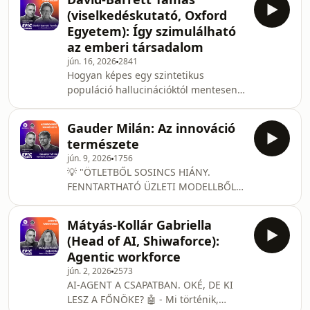
módszerekről, és a kialakult légkörről
tervezésről és vezetői képességekről.
(viselkedéskutató, Oxford
beszélget az Epic Stories tegnap
Szóba kerül
Egyetem): Így szimulálható
megjelent adásában Mayer Máté
az emberi társadalom
pszichológus, terapeuta és Dániel
jún. 16, 2026
2841
Dojcsák, a Shiwaforce kommunikáció
Hogyan képes egy szintetikus
igazgatója.Erős mondatok hangzanak
populáció hallucinációktól mentesen,
el, melyeket érdemes akár checklist
órákon belül szimulálni a korzikai
formában is magunk előtt tartani,
falusiak, az új-guineai törzsek vagy
vezetői és
Gauder Milán: Az innováció
épp a magyarországi idős korosztály
természete
egyedi viselkedését és döntéshozatali
jún. 9, 2026
1756
folyamatait egy váratlan globális
💡 "ÖTLETBŐL SOSINCS HIÁNY.
esemény (például egy háború)
FENNTARTHATÓ ÜZLETI MODELLBŐL
kitörésekor? Az Epic Stories legújabb
ANNÁL INKÁBB." - Gauder Milán volt a
epizódjában Dojcsák Dániel vendége
vendégünk, a Mastercard egykori
Dávid-Barett Tamás viselkedéskutató,
Mátyás-Kollár Gabriella
topmenedzsere, befektető, tanácsadó
az Oxfordi Egy
(Head of AI, Shiwaforce):
és üzleti realista. 🎙 Dániel Dojcsák-kal,
Agentic workforce
a kommunikációs vezetőnkkel és
jún. 2, 2026
2573
állandó műsorvezetővel többek között
AI-AGENT A CSAPATBAN. OKÉ, DE KI
arról beszélgettek: – hogyan
LESZ A FŐNÖKE? 🤖 - Mi történik,
különböztethető meg a valóban