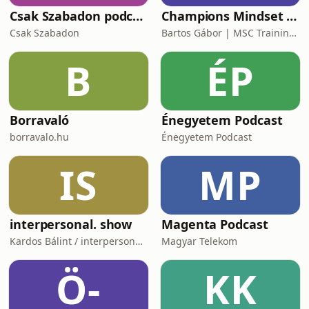
Csak Szabadon podcast
Champions Mindset Podcast
Csak Szabadon
Bartos Gábor | MSC Training Group
B
ÉP
Borravaló
Énegyetem Podcast
borravalo.hu
Énegyetem Podcast
IS
MP
interpersonal. show
Magenta Podcast
Kardos Bálint / interpersonal.host
Magyar Telekom
Ö-
KK