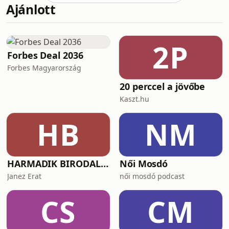
Ajánlott
velünk van a generatív AI, és a kreatív
szakmába is berobbant, de a nagy
kérdés továbbra is nyitott: kihívóként
vagy szövetségesként érdemes rá
2P
tekinteni? Balázs mindenesetre nem
Forbes Deal 2036
rohangál pánikolva.
Forbes Magyarország
20 perccel a jövőbe
Kaszt.hu
HB
NM
HARMADIK BIRODALOM – a nemzetiszocializmus története
Női Mosdó
Janez Erat
női mosdó podcast
CS
CM