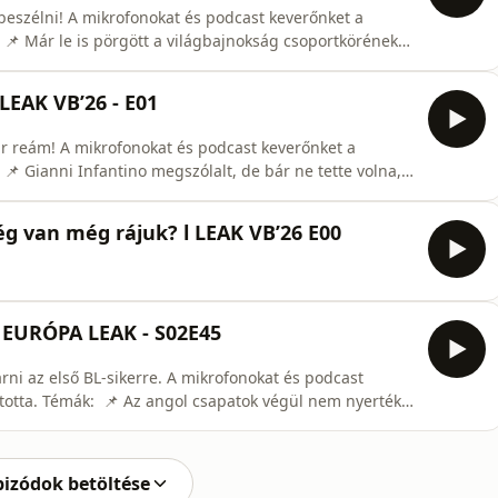
 beszélni! A mikrofonokat és podcast keverőnket a
: 📌 Már le is pörgött a világbajnokság csoportkörének
itánytól már el is búcsúztunk, a spanyol válogatott pedig
ág elleni meccsen. Az angol válogatott Horvátország
LEAK VB’26 - E01
ár reám! A mikrofonokat és podcast keverőnket a
 📌 Gianni Infantino megszólalt, de bár ne tette volna,
 a FIFA-elnök sajtótájékoztatójára. Szerencsére viszont
tett nézni, többek között bemutatkozott a három
g van még rájuk? l LEAK VB’26 E00
 EURÓPA LEAK - S02E45
ni az első BL-sikerre. A mikrofonokat és podcast
ította. Témák: 📌 Az angol csapatok végül nem nyerték
 és a Crystal Palace sikerei után az előzetesen is
űnő párharcban az Arsenal végül tizenegyespárbajban
pizódok betöltése