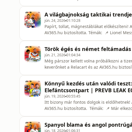
vb csoportkörének utolsó fordulója, ahol ne
zárnak a csapatok a csoportjukban – és mily
A világbajnokság taktikai trendjei
fe
jún. 24, 2026
01:10:28
Papírt, tollat, mágnestáblákat előkészíteni!
AV365.hu biztosította. Témák: 📌 Lionel Mes
még ennél is érdekesebb, hogy miként tud 
válogatott, miközben a legnagyobb sztárt sz
Török égés és német feltámadás l
szép mintát láttunk a
jún. 21, 2026
01:04:34
Még párszor kellett volna próbálkozni a tiz
keverőnket a Relacart és az AV365.hu biztosí
ivószünetnek csúfolt, a meccseket negyedekr
az időhúzás ellen úgy tűnik valóban sikerült
Könnyű kezdés után valódi teszt
alatt sem sikerült legalá
Elefántcsontpart | PREVB LEAK E
jún. 19, 2026
00:55:45
Itt bizony már fontos dolgok is eldőlhetnek!
AV365.hu biztosította. Témák: 📌 Már elkezdődtek a második forduló meccsei a világbajnokság
csoportköréből, úgyhogy az eddigi tanulsá
kiemelt meccseit. Eláruljuk például, hogy m
Spanyol blama és angol pontrúgás
összecsapó argentin é
jún. 18, 2026
01:06:31