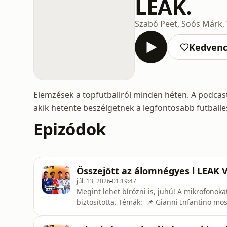
LEAK.
Szabó Peet, Soós Márk, 
Kedven
Elemzések a topfutballról minden héten. A podcast
akik hetente beszélgetnek a legfontosabb futballe
Epizódok
Összejött az álomnégyes l LEAK V
júl. 13, 2026
01:19:47
Megint lehet bírózni is, juhú! A mikrofonok
biztosította. Témák: 📌 Gianni Infantino mo
elődöntőjébe az a négy csapat jutott be, ame
legelöl helyezkednek. A franciák Kylian Mb