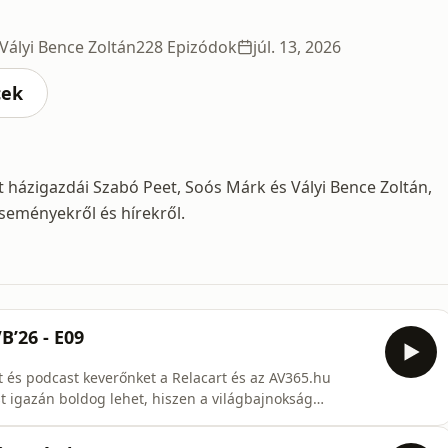
Vályi Bence Zoltán
228 Epizódok
júl. 13, 2026
cek
 házigazdái Szabó Peet, Soós Márk és Vályi Bence Zoltán,
seményekről és hírekről.
B’26 - E09
at és podcast keverőnket a Relacart és az AV365.hu
st igazán boldog lehet, hiszen a világbajnokság
lyek jelen pillanatban a FIFA világranglistáján is
appé kihagyott tizenegyese ellenére végül nagyon simán