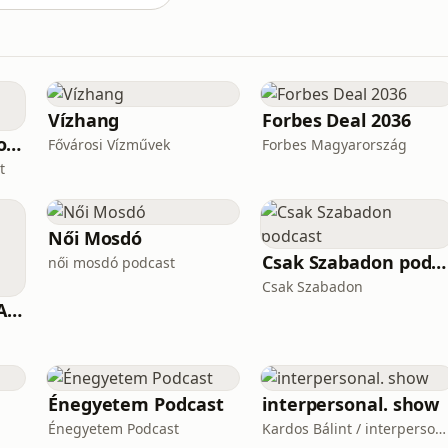
Vízhang
Forbes Deal 2036
Tudomány Érted Podcast
Fővárosi Vízművek
Forbes Magyarország
t
Női Mosdó
Csak Szabadon podcast
női mosdó podcast
Csak Szabadon
HARMADIK BIRODALOM – a nemzetiszocializmus története
Énegyetem Podcast
interpersonal. show
Énegyetem Podcast
Kardos Bálint / interpersonal.host