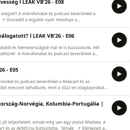
vesség l LEAK VB’26 - E08
s dolgok?! A mikrofonokat és podcast keverőnket a
: 📌 Összeállt a legjobb nyolc mezőnye a
nap sem volt drámától mentes. Kezdve azzal, hogy
hetett a Belgium elleni mérkőzésen, hogy korábban
álogatott? l LEAK VB’26 - E06
ndiától és Németországtól már el is búcsúztunk. Hét
széltünk! A mikrofonokat és podcast keverőnket a
s műsorokról és a kedvezményes előfizetési lehetőségről
/p/1JEBbf1dBE/ Témák: 📌 Hét meccs, rengeteg kései
26 - E05
onokat és podcast keverőnket a Relacart és az
több meccset láthattunk, mint a 2022-es világbajnokság
ig szépen meg is tapasztaltuk a 48 csapatos
nesetre úgy készülnek a Japán elleni meccsre, hogy
iaország-Norvégia, Kolumbia-Portugália |
 jól teljesítetett, annak még van egy utolsó feladata. A
 AV365.hu biztosította. Témák: 📌 Elérkezett a