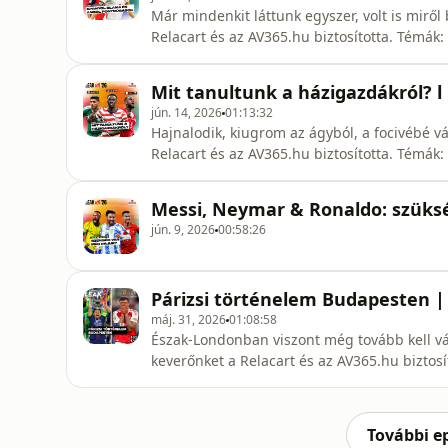
Már mindenkit láttunk egyszer, volt is miről
Relacart és az AV365.hu biztosította. Témák
első fordulója, ami alatt egy szövetségi kap
visszautazott 2022-be a Zöld-foki Köztársas
Mit tanultunk a házigazdákról? l 
ellen a gól
jún. 14, 2026
01:13:32
Hajnalodik, kiugrom az ágyból, a focivébé v
Relacart és az AV365.hu biztosította. Témák:
úgyhogy sajnos kénytelenek voltunk reagálni
az elmúlt pár napban már meccseket is lehe
Messi, Neymar & Ronaldo: szüksé
házigazda: az USA és
jún. 9, 2026
00:58:26
Párizsi történelem Budapesten |
máj. 31, 2026
01:08:58
Észak-Londonban viszont még tovább kell vár
keverőnket a Relacart és az AV365.hu biztos
meg mindhárom európai kupát. Az Aston Villa
legkiszámíthatatlanabb, legszorosabbnak t
maradt alul a címvédő Pa
További e