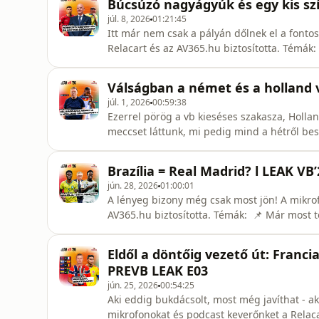
Búcsúzó nagyágyúk és egy kis szí
ejtették ki a torna ala
júl. 8, 2026
01:21:45
Itt már nem csak a pályán dőlnek el a fonto
Relacart és az AV365.hu biztosította. Témák
világbajnokságon, és bizony az elmúlt pár 
Folarin Balogun annak ellenére pályára lép
Válságban a német és a holland v
piros lapot kapott, de az USA ennek elle
júl. 1, 2026
00:59:38
Ezerrel pörög a vb kieséses szakasza, Holla
meccset láttunk, mi pedig mind a hétről be
Relacart és az AV365.hu biztosította. A vb-
bővebben: https://www.facebook.com/share
Brazília = Real Madrid? l LEAK VB’
gól és két elhullott
jún. 28, 2026
01:00:01
A lényeg bizony még csak most jön! A mikrof
AV365.hu biztosította. Témák: 📌 Már most 
alatt összesen, az utolsó csoportkörben ped
lebonyolítás árnyoldalait. A brazilok minde
Eldől a döntőig vezető út: Franc
Carlo Ancelotti visszanyúlt ahhoz
PREVB LEAK E03
jún. 25, 2026
00:54:25
Aki eddig bukdácsolt, most még javíthat - aki
mikrofonokat és podcast keverőnket a Relacart és az