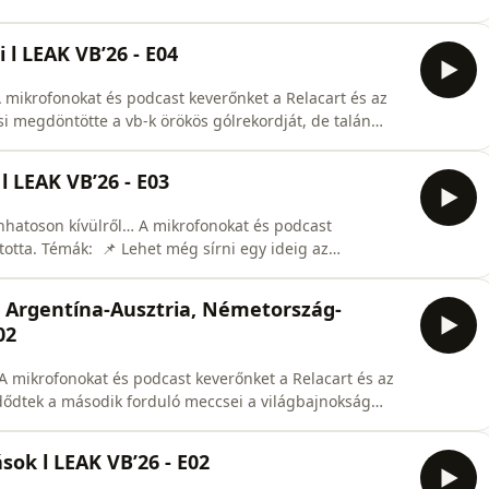
mcsak a továbbjutás dől el, hanem az is, milyen helyen
en ellenfelek várhatnak rájuk a kieséses szakaszban. A
 l LEAK VB’26 - E04
 A mikrofonokat és podcast keverőnket a Relacart és az
si megdöntötte a vb-k örökös gólrekordját, de talán
védekezésben ilyen hatékony lenne az argentin
inte teljesen tehermentesítik. Mostanra pedig már elég
 LEAK VB’26 - E03
enhatoson kívülről… A mikrofonokat és podcast
totta. Témák: 📌 Lehet még sírni egy ideig az
e felbontó újításon a világbajnokság alatt, de legalább
 hatékonyan fellépni! A törököknek viszont két meccs
: Argentína-Ausztria, Németország-
02
 A mikrofonokat és podcast keverőnket a Relacart és az
gok birtokában harangozzuk be a következő napok
iben hasonlít és miben különbözik nagyon a hétfő este
ok l LEAK VB’26 - E02