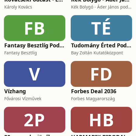
Károly Kovács
Kék Bolygó - Áder János podcastja
FB
TÉ
Fantasy Besztlíg Podcast
Tudomány Érted Podcast
Fantasy Besztlíg
Bay Zoltán Kutatóközpont
V
FD
Vízhang
Forbes Deal 2036
Fővárosi Vízművek
Forbes Magyarország
2P
HB