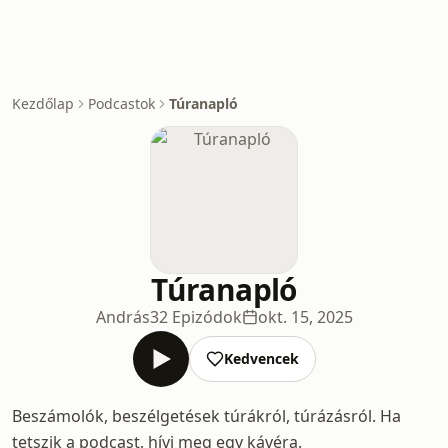
Kezdőlap
Podcastok
Túranapló
Túranapló
András
32 Epizódok
okt. 15, 2025
Kedvencek
Beszámolók, beszélgetések túrákról, túrázásról. Ha
tetszik a podcast, hívj meg egy kávéra.