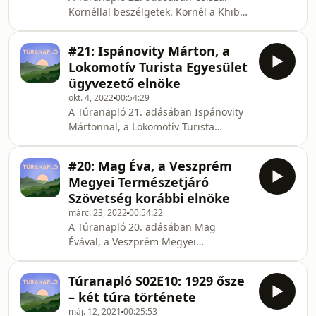
túramozgalmát. Ennek kapcsán a
Kornéllal beszélgetek. Kornél a Khibu
szervezet utóda, a Lokomotív Turista
outdoor márka (https://khibu.hu/)
Egyesület meghirdette az OKT 70
létrehozója, legtöbb termékének
túramozgalmat, amelynek keretében
#21: Ispánovity Márton, a
készítője. A hobbiból kezdett, majd
a
Lokomotív Turista Egyesület
mellékállásban folytatott
ügyvezető elnöke
túrafelszerelés-gyártás ma már
okt. 4, 2022
00:54:29
feleségével közös cégük alapja. Úgy
A Túranapló 21. adásában Ispánovity
találkoztam Kornéllal, hogy szerettem
Mártonnal, a Lokomotív Turista
volna egy jó quiltet, más szóval
Egyesület ügyvezető elnökével
túrapaplant, hogy hűvösebb időben is
beszélgetek. Szóba kerül az Márton
tudjak vadkempingezni, ezé
#20: Mag Éva, a Veszprém
életpályája, a Lokomotív Turista
Megyei Természetjáró
Egyesület és az Országos Kéktúra
Szövetség korábbi elnöke
ahhoz szorosan kapcsolódó története.
márc. 23, 2022
00:54:22
Elsősorban a tíz évvel ezelőtti OKT60
A Túranapló 20. adásában Mag
és az idei OKT70 mozgalmakról
Évával, a Veszprém Megyei
kérdeztem, de sok, a podcastban
Természetjáró Szövetség korábbi
eddig nem hallott részletre is fény
elnökével beszélgetek. Kétórás
derül a Kéktúra első éveiből
Túranapló S02E10: 1929 ősze
beszélgetésünkben számtalan téma
– két túra története
szóba került: Éva élettörténete az
máj. 12, 2021
00:25:53
Alföldtől a Bakonyig, hogy hogyan