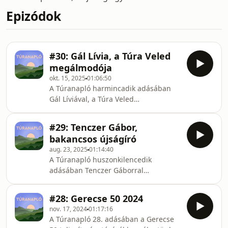
Epizódok
#30: Gál Lívia, a Túra Veled
megálmodója
okt. 15, 2025
01:06:50
A Túranapló harmincadik adásában
Gál Líviával, a Túra Veled
megálmodójával beszélgetek. Lívi
2020 körül kezdett komolyabban
#29: Tenczer Gábor,
túrázni, aztán létrehozta a Túra Veled
bakancsos újságíró
oldalt, amelynek ma 11000 követője
aug. 23, 2025
01:14:40
van, és ahol ingyenes, nyitott túrákat
A Túranapló huszonkilencedik
szervez. A beszélgetésből kiderül,
adásában Tenczer Gáborral
hogy miért fontos Lívinek a
beszélgetek. Gábor így ír magáról:
túravezetés, hogy hogyan milyen
„repülőgépszerelő végzettségű, majd
kihívásokat kellett leküzdenie, hogy
#28: Gerecse 50 2024
kommunikáció szakon csiszolódott
egyáltalán bele tudjon vágni na
nov. 17, 2024
01:17:16
újságíró és blogger, természetbolond
A Túranapló 28. adásában a Gerecse
és túrabubus vagyok”. Gábor a régi