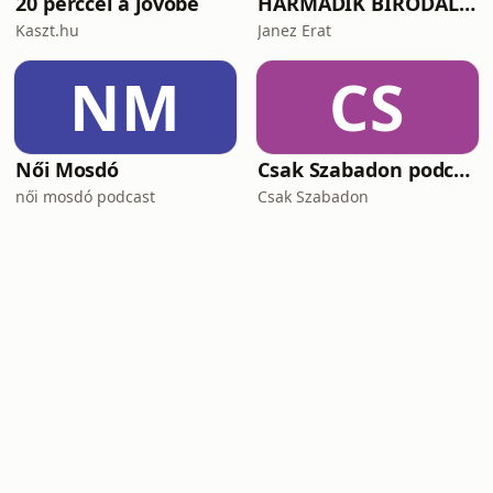
20 perccel a jövőbe
HARMADIK BIRODALOM – a nemzetiszocializmus története
Kaszt.hu
Janez Erat
NM
CS
Női Mosdó
Csak Szabadon podcast
női mosdó podcast
Csak Szabadon