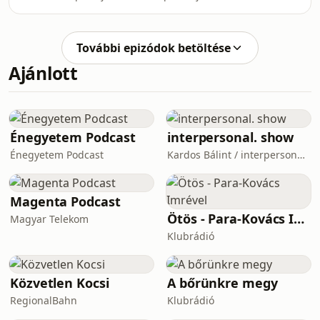
generációját ismerhetitek meg: a
velünk és inspirálódj Vörös Zoli
Kökény Classic 2025 győztesei, Árvai
gondolataiból! #VörösZoli #Testépítés
Bence és Vörös Benjamin ülnek le
#
További epizódok betöltése
Kökény Bélával beszélgetni. 🏆 Bence
Ajánlott
lenyűgöző színpadi jelenlétével, Beni
pedig brutális szimmetriájával
hódította meg a közönséget. Most
elmesélik, hogyan jutottak idáig,
milyen motiváció hajtja őket nap mint
Énegyetem Podcast
interpersonal. show
nap, és mi a véleményük a testé
Énegyetem Podcast
Kardos Bálint / interpersonal.host
Magenta Podcast
Ötös - Para-Kovács Imrével
Magyar Telekom
Klubrádió
Közvetlen Kocsi
A bőrünkre megy
RegionalBahn
Klubrádió