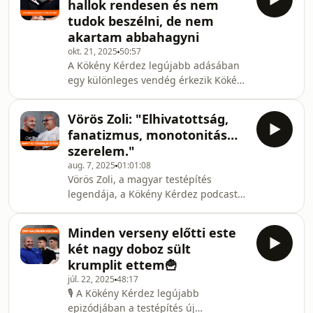
hallok rendesen és nem
részletéről faggatja a lányokat: szó
tudok beszélni, de nem
esik a pro kártyáig vezető rögös útról,
akartam abbahagyni
a nemzetközi versenyek csillogásáról
okt. 21, 2025
50:57
és kőkemény kihívásairól, valamint a
A Kökény Kérdez legújabb adásában
jövőbeli célokról, köztük az Olympia
egy különleges vendég érkezik Kökény
kvalifikációról. A beszélgetésből
Bélához: tanítványa és a Kökény Team
tagja, Horváth Márk. Márk napokra
Vörös Zoli: "Elhivatottság,
van élete eddigi legfontosabb
fanatizmus, monotonitás…
versenyétől, ahol a cél a profi kártya
szerelem."
megszerzése 🏆. Béla a felkészülés
aug. 7, 2025
01:01:08
legkeményebb, utolsó szakaszáról
Vörös Zoli, a magyar testépítés
faggatja, a diéta mentális
legendája, a Kökény Kérdez podcast
nehézségeiről, és a hatalmas nyomás
legújabb vendége! Kökény Béla a
kezeléséről. Szóba kerül a magánélet
mélyére ás Zoli lenyűgöző
is: mekkora szerepet j
Minden verseny előtti este
karrierjének, a kezdetektől a WABBA
két nagy doboz sült
és IFBB világbajnoki dobogós
krumplit ettem🍟
helyezéseken át a teremvezetői
júl. 22, 2025
48:17
munkájáig. Megtudhatod, mik a tervei
🎙️ A Kökény Kérdez legújabb
a jövőre nézve, és milyen tanácsot
epizódjában a testépítés új
adna a fiatal testépítőknek. Tarts