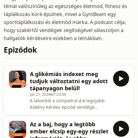
témái valószínűleg az egészséges életmód, fitnesz és
táplálkozás köré épülnek, mivel a GymBeam egy
sporttáplálkozási és életmód márka. A podcast célja,
hogy szakértői vendégek segítségével válaszoljon a
hallgatók kérdéseire ezekben a témákban.
Epizódok
A glikémiás indexet meg
tudjuk változtatni egy adott
tápanyagon belül!
júl. 21, 2026
01:23:00
A laborból a színpadra!🔬A legújabb
Kökény Kérdez epizód vendége
Gergely Rebeka, aki nem csupán a
Kökény Team egyik versenyzője,
Az a baj, hogy a legtöbb
hanem képzett biológus és sport
ember elcsíp egy-egy részlet
labordiagnosztikus is.👩🏻‍🔬 A