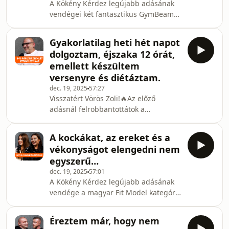
A Kökény Kérdez legújabb adásának
tényező: nemzetközileg elismert IFBB
vendégei két fantasztikus GymBeam
Pro bíró és szakedző. Ebben az
atléta és IFBB Bikini Pro, Kátai Luca és
adásban betekintést engedünk a
Puskás Lujza!🏆 Ez az epizód
"Kökény-Váradi" háztartás kulisszái
Gyakorlatilag heti hét napot
különleges betekintést enged a női
mögé. Kiderül, hog
dolgoztam, éjszaka 12 órát,
testépítés csúcsára két nagyon eltérő
emellett készültem
szemszögből. Lujza "Lifetime Natural"
versenyre és diétáztam.
versenyzőként szerzett profi kártyát,
dec. 19, 2025
57:27
és egy elképesztő, győzelmekkel teli
Visszatért Vörös Zoli!🔥Az előző
2025-ös őszi szezonon van túl. Lucát
adásnál felrobbantottátok a
pedig a profi rutinról és a kategória fo
kommentszekciót, így ahogy ígértük,
visszahívtuk Zolit a Kökény Kérdez
A kockákat, az ereket és a
stúdiójába! Most nem a karrierút a fő
vékonyságot elengedni nem
téma, hanem azok a mélyebb,
egyszerű…
személyesebb kérdések, amiket TI
dec. 19, 2025
57:01
tettetek fel. Szóba kerül a hírhedt
A Kökény Kérdez legújabb adásának
"viselkedés koordinátori" múltja az
vendége a magyar Fit Model kategória
éjszakában, és hogy hogyan lehetett
két kiemelkedő alakja, Halász Eszter
ezt összeegyeztetni a profi
és Ferenczi Liza IFBB Pro versenyzők.
felkészüléssel. Kivesézzük a 2007-
Éreztem már, hogy nem
🏆 Kökény Béla a profi lét minden