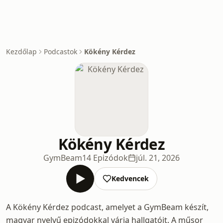
Kezdőlap
Podcastok
Kökény Kérdez
Kökény Kérdez
GymBeam
14 Epizódok
júl. 21, 2026
Kedvencek
A Kökény Kérdez podcast, amelyet a GymBeam készít,
magyar nyelvű epizódokkal várja hallgatóit. A műsor