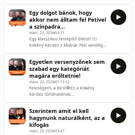
Pletser Ádám. Ebben az epizódban
oldaláról. Szóba kerülnek a komoly
Kökény Béla és Molnár Peti közösen
intő példák és az is, hogy miért ke
Egy dolgot bánok, hogy
faggatja vendégünket, Pletser
akkor nem álltam fel Petivel
Ádámot. A beszélgetés első felében
a színpadra…
nosztalgiázunk egy kicsit a versenyzős
márc. 23, 2026
53:31
évekről, ezt követően pedig egy
Egy klasszikus testépítő életút! 🏋️‍♂️
nagyon komoly, mindannyiunkat
Kökény Kérdez x Molnár Peti vendége:
érintő témát is kivesézünk: kíméletlen
Baráth Roland Ebben az epizódban
őszinteséggel beszélgetünk az
Kökény Béla és Molnár Peti faggatják
okostelefonok pusztító ha
Egyetlen versenyzőnek sem
vendégünket, Baráth Rolandot. Egy
szabad egy kategóriát
igazi klasszikus testépítő életutat
magára erőltetnie!
járunk végig, a kezdeti motivációtól
márc. 23, 2026
01:12:12
egészen a színpadig. Roland felidézi a
Feleségem, a Bíró!🛑Ez a Kökény
pillanatot, hogy milyen volt életében
Kérdez történetének
először barnítóval bekenve a
legszemélyesebb, és egyben
reflektorfényben állni, majd
legszigorúbb epizódja, hiszen Béla
belemegyünk
Szerintem amit el kell
vendége nem más, mint a felesége,
hagynunk naturálként, az a
Kökény-Váradi Judit. Judit nemcsak a
kifogás
magánéletben Béla társa, hanem a
márc. 23, 2026
55:47
szakmában is megkerülhetetlen