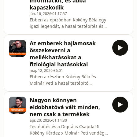
információt, és abba
beszélgetés során a versenyzés
kapaszkodik
kulisszatitkai mellett részletesen szó
jún. 16, 2026
01:17:57
esik különböző táplálkozástudományi
Ebben az epizódban Kökény Béla egy
kérdésekről, a diéta alatti
igazi legendát, a hazai testépítés és
folyamatokról és a tudatos étkezésről
edzőképzés egyik legmeghatározóbb
is. 🥦🧬 Ha érdekel, mit mutatnak a
alakját, Domonkos Zsoltot faggatja.
számo
Az emberek hajlamosak
💪🏻 Zsolt több mint 30 éve van a
összekeverni a
sportban, magyar bajnok testépítő, és
mellékhatásokat a
a saját iskolájában eddig több mint
fiziológiai hatásokkal
2500 edzőt indított el a pályán.😳 A
máj. 12, 2026
36:01
beszélgetés során visszaugrunk az
Ebben a részben Kökény Béla és
időben a '90-es évek edzős
Molnár Peti a hazai testépítő
korszakába, beszélünk a mai
társadalom egyik legszókimondóbb
gyorstalpalós edző képzések
tartalomgyártóját, "Modern Bulking"
Nagyon könnyen
Zolit faggatja. Bár Zolit sokan a
eldobhatóvá vált minden,
teljesítményfokozókkal kapcsolatos
nem csak a termékek
tabudöntögető tartalmairól ismerik,
ápr. 20, 2026
01:14:30
ebben a részben a témát egy más
Testépítés és a Digitális Csapda!📱
szemszögből közelítjük meg: a
Kökény Kérdez x Molnár Peti vendége:
prevenció és az egészségmegőrzés