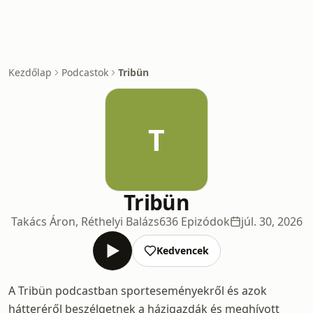
Kezdőlap
Podcastok
Tribün
T
Tribün
Takács Áron, Réthelyi Balázs
636 Epizódok
júl. 30, 2026
Kedvencek
A Tribün podcastban sporteseményekről és azok
hátteréről beszélgetnek a házigazdák és meghívott