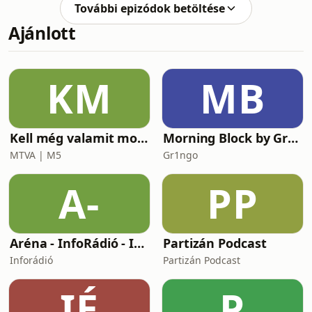
futball utánpótlásának helyzetéről,
További epizódok betöltése
valamint azokról a rendszerekről,
Ajánlott
amelyek már megmutatták, hova
fejlődhet a tehetségkiválasztás és a
tehetséggondozás. Ezeknek a
rendszereknek a kialakításában
KM
MB
Szabolcs is részt vett, így a
tapasztalatot nála szó szerint kell
érten
Kell még valamit mondanom, Ildikó?
Morning Block by Gr1ngo
MTVA | M5
Gr1ngo
A-
PP
Aréna - InfoRádió - Infostart.hu
Partizán Podcast
Inforádió
Partizán Podcast
IÉ
P