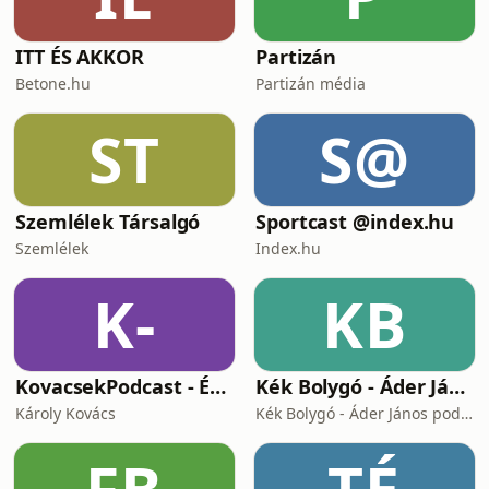
ITT ÉS AKKOR
Partizán
Betone.hu
Partizán média
ST
S@
Szemlélek Társalgó
Sportcast @index.hu
Szemlélek
Index.hu
K-
KB
KovacsekPodcast - Értékes beszélgetések
Kék Bolygó - Áder János podcastja
Károly Kovács
Kék Bolygó - Áder János podcastja