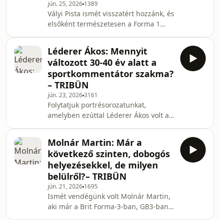
jún. 25, 2026
1389
és mi van Cristiano Ronaldóval? Ki
Vályi Pista ismét visszatért hozzánk, és
lesz az, aki a legjobban tud
elsőként természetesen a Forma 1
kihasználni helyzeteket? És ki lesz a
került terítékre. Beszélgettünk a
végső győztes? Műsorvezető: Réthel
kibontakozó Mercedes és Ferrari
Léderer Ákos: Mennyit
csatáról, bár Lewis Hamilton ferraris
változott 30-40 év alatt a
első győzelmét egyelőre
sportkommentátor szakma?
fenntartásokkal kezeljük. Szóba került
– TRIBÜN
Andrea Kimi Antonelli teljesítménye,
jún. 23, 2026
3161
valamint a hullámvölgybe kerülő
Folytatjuk portrésorozatunkat,
Charles Leclerc és George Russell
amelyben ezúttal Léderer Ákos volt a
helyzete is. Arról is beszéltünk, hogy
vendégünk. Az ő hangját a legtöbb
valamelyest csök
szurkoló automatikusan a futballal és
Molnár Martin: Már a
a hokimeccsekkel kapcsolja össze.
következő szinten, dobogós
Mesélt nekünk arról, hogyan indult ez
helyezésekkel, de milyen
a sportriporteri álom, milyen
belülről?– TRIBÜN
kihívásokkal találkozott az út során, mi
jún. 21, 2026
1695
történt akkor, amikor majdnem
Ismét vendégünk volt Molnár Martin,
kirúgták, és arról is, hogy mi hiányzik
aki már a Brit Forma-3-ban, GB3-ban
még a karrierjéből. Műsorvezető:
versenyzik, ráadásul nagyon jó
Réthelyi