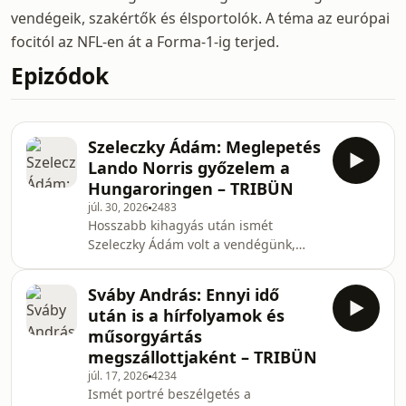
vendégeik, szakértők és élsportolók. A téma az európai
focitól az NFL-en át a Forma-1-ig terjed.
Epizódok
Szeleczky Ádám: Meglepetés
Lando Norris győzelem a
Hungaroringen – TRIBÜN
júl. 30, 2026
2483
Hosszabb kihagyás után ismét
Szeleczky Ádám volt a vendégünk,
hogy kibeszéljük a Magyar Nagydíj
legfontosabb eseményeit. Személyes
Sváby András: Ennyi idő
élmények, kulisszák mögötti
után is a hírfolyamok és
érdekességek és persze a McLaren
műsorgyártás
tempója is téma volt. Na meg a Ferrari
megszállottjaként – TRIBÜN
és George Russell szenvedése. De
júl. 17, 2026
4234
beszéltünk a Forma-1
Ismét portré beszélgetés a
népszerűségéről is. Műsorvezető: