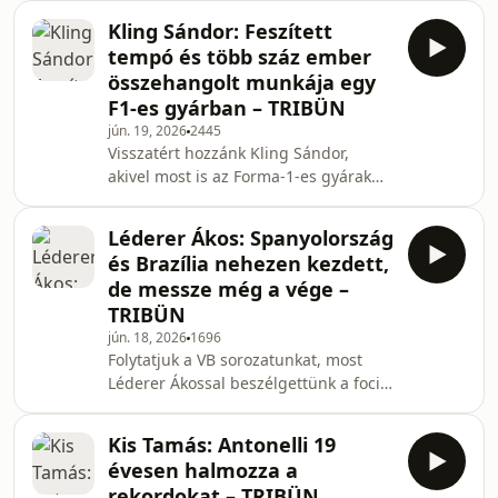
eredményekkel. Mesélt arról, hogy az
Kling Sándor: Feszített
F4-hez képest milyen különbségeket
tempó és több száz ember
kellett megszoknia, akár edzés
összehangolt munkája egy
metodikában változtatnia ahhoz, hogy
F1-es gyárban – TRIBÜN
megállja a helyét itt is. Ráadásul
jún. 19, 2026
2445
hamarosan a Hungaroringen is
Visszatért hozzánk Kling Sándor,
megfordul a sorozat, úgyhogy hazai
akivel most is az Forma-1-es gyárak
közönség előtt is versenyzik majd. De
működéséről beszélgettünk,
arról is mesélt nekü
részletesebben egy szerkezeti mérnök
Léderer Ákos: Spanyolország
szemüvegén keresztül. Szó esett arról,
és Brazília nehezen kezdett,
hogy mennyire adatvezérelt
de messze még a vége –
manapság az F1, hogy honnan indul
TRIBÜN
és mennyi idő míg az autóra kerül egy
jún. 18, 2026
1696
fejlesztés, na meg arról, hogy ezen az
Folytatjuk a VB sorozatunkat, most
úton végighaladva milyen
Léderer Ákossal beszélgettünk a foci
kompromisszumokat kell megkötnie
VB legfontosabb eseményeiről, első
egyes divízióknak kezdve az a
tapasztalatairól és arról, hogy
Kis Tamás: Antonelli 19
mennyire számít a formaidőzítés.
évesen halmozza a
Talán ez lehet a spanyol és a brazil
rekordokat – TRIBÜN