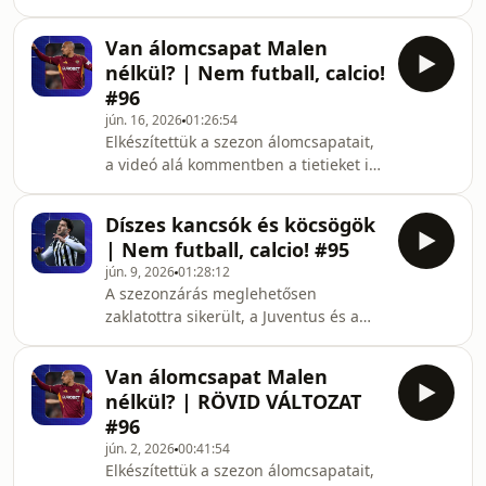
történetének egyik legarcpirítóbb
Baggio életművéről
csalásán, beszéltünk Goncalo
beszélgettünk.Köszönjük szépen a
Van álomcsapat Malen
Ramosról, Dybaláról és Bremerről,
támogatást!Támogatói oldalun
nélkül? | Nem futball, calcio!
majd elkalauzoltunk benneteket az
#96
olasz klubtulajdonosok sajátos
jún. 16, 2026
01:26:54
világába. Találkozhattok ott
Elkészítettük a szezon álomcsapatait,
koronázatlan királlyal, legfőbb
a videó alá kommentben a tietieket is
politikai vezetővel, giccsimádó
várjuk! Beszéltünk a Serie A legjobban
filmmágnással, babonás
passzoló, labdát vezető és
szerencselovaggal és hétpróbás
Díszes kancsók és köcsögök
párharcokban legerősebb
gazemberrel egyaránt. A legszebb
| Nem futball, calcio! #95
játékosairól, valamint arról is, mire
jún. 9, 2026
01:28:12
készülhet Nápoly Allegri érkezése
A szezonzárás meglehetősen
után.Ha már a megjelenés napján
zaklatottra sikerült, a Juventus és a
kíváncsi vagy a teljes epizódra,
Milan csak az Európa-ligában, a Roma
támogass minket!Támogatói oldalunk:
és a Como pedig a Bajnokok Ligájában
https://www.donably.com/nem-
Van álomcsapat Malen
indulhat. Milánóban nagytakarítás
futball-calcioIratkozz fel YouTub
nélkül? | RÖVID VÁLTOZAT
kezdődött, edzőt váltott az Atalanta és
#96
a Lazio, távozott Antonio Conte
jún. 2, 2026
00:41:54
Nápolyból. És ez még nem minden!
Elkészítettük a szezon álomcsapatait,
Összeállítottuk a szezon