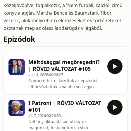
közeljövőjével foglalkozik, a 'Nem futball, calcio!' című
könyv alapján. Mártha Bence és Baumstark Tibor
vezetik, akik mélyreható elemzéseket és történeteket
osztanak meg az olasz labdarúgás világából.
Epizódok
Méltósággal megöregedni?
| RÖVID VÁLTOZAT #105
aug. 4, 2026
00:28:27
Szomorú hírrel kezdtük az epizódot,
elbúcsúztattuk a valaha volt egyik
legjobb középső védőt, Franco Baresit.
Nevetni aztán az olasz szövetség már-
I Patroni | RÖVID VÁLTOZAT
már komikus kapitánykasztingján sem
#101
volt kedvünk. Majd ígéretünket
júl. 7, 2026
00:26:50
beváltva újabb három legenda
Néhány aktualitáson átrágtuk
pályafutását dolgoztuk fel: Alessandro
magunkat, füstölögtünk a vb-k
Del Piero, Gianfranco Zola és Roberto