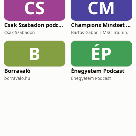
CS
CM
Csak Szabadon podcast
Champions Mindset Podcast
Csak Szabadon
Bartos Gábor | MSC Training Group
B
ÉP
Borravaló
Énegyetem Podcast
borravalo.hu
Énegyetem Podcast