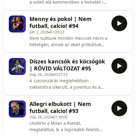
a videó alá kommentben a tietieket is
köcsögválogatottját is, erre
várjuk! Beszéltünk a Serie A legjobban
benneteket is biztatunk, ahogyan arra
passzoló, labdát vezető és
is, hogy kérdezzetek tőlünk!Ha
Menny és pokol | Nem
párharcokban legerősebb
futball, calcio! #94
játékosairól, valamint arról is, mire
jún. 2, 2026
01:29:22
készülhet Nápoly Allegri érkezése
Nem tudtunk minden meccset nézni a
után.Ez csak egy adásrészlet! Már a
hétvégén, ennek az okait próbáltuk
megjelenés napján megkapod a teljes
körbejárni helyenként dühösen,
epizódot, ha támogatsz
ugyanakkor megértően. Az epizód
minket.Támogatói oldalunk:
Díszes kancsók és köcsögök
nagy részében egyébként is a
https://www.donably.com/nem-
| RÖVID VÁLTOZAT #95
felelősöket kerestük Rómábn,
futball-calc
máj. 26, 2026
00:27:53
Torinóban és Milánóban - szokás
A szezonzárás meglehetősen
szerint nem mindenben értettünk
zaklatottra sikerült, a Juventus és a
egyet.Ha már a megjelenés napján
Milan csak az Európa-ligában, a Roma
kíváncsi vagy a teljes epizódra,
és a Como pedig a Bajnokok Ligájában
látogass el támogatói
Allegri elbukott | Nem
indulhat. Milánóban nagytakarítás
oldalunkra!Támogatói oldalunk:
futball, calcio! #93
kezdődött, edzőt váltott az Atalanta és
https://www.donably.com/ne
máj. 26, 2026
01:30:00
a Lazio, távozott Antonio Conte
Utolérte a Milan a Romát,
Nápolyból. És ez még nem minden!
megtaláltuk, ki a leginkább felelős
Összeállítottuk a szezon
azért, hogy ez megtörténhetett. Egyre