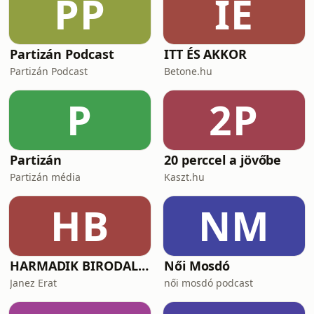
PP
IÉ
Partizán Podcast
ITT ÉS AKKOR
Partizán Podcast
Betone.hu
P
2P
Partizán
20 perccel a jövőbe
Partizán média
Kaszt.hu
HB
NM
HARMADIK BIRODALOM – a nemzetiszocializmus története
Női Mosdó
Janez Erat
női mosdó podcast