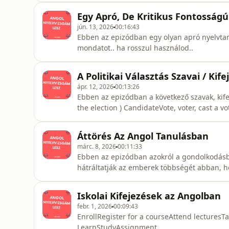
Egy Apró, De Kritikus Fontosságú
jún. 13, 2026
00:16:43
Ebben az epizódban egy olyan apró nyelvtani 
mondatot.. ha rosszul használod..
A Politikai Választás Szavai / Kife
ápr. 12, 2026
00:13:26
Ebben az epizódban a következő szavak, kifeje
the election ) ​Candidate​Vote, voter, cast a v
victory​Go to the polls​To gain support​To lo
Áttörés Az Angol Tanulásban
márc. 8, 2026
00:11:33
Ebben az epizódban azokról a gondolkodásb
hátráltatják az emberek többségét abban, h
KÜLÖNBSÉG az amatőrök és a profik között..
Iskolai Kifejezések az Angolban
febr. 1, 2026
00:09:43
​EnrollRegister for a course​Attend lectures​Ta
Learn​Study​Assignment ​