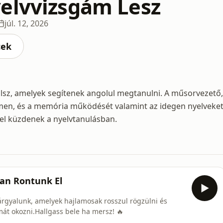
elvvizsgám Lesz
júl. 12, 2026
cek
álsz, amelyek segítenek angolul megtanulni. A műsorvezető,
temen, és a memória működését valamint az idegen nyelveke
kel küzdenek a nyelvtanulásban.
ran Rontunk El
árgyalunk, amelyek hajlamosak rosszul rögzülni és
át okozni.Hallgass bele ha mersz! 🔥