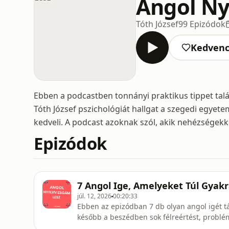
Angol Ny
Tóth József
99 Epizódok
Kedven
Ebben a podcastben tonnányi praktikus tippet tal
Tóth József pszichológiát hallgat a szegedi egye
kedveli. A podcast azoknak szól, akik nehézségek
Epizódok
7 Angol Ige, Amelyeket Túl Gyak
júl. 12, 2026
00:20:33
Ebben az epizódban 7 db olyan angol igét t
később a beszédben sok félreértést, problém