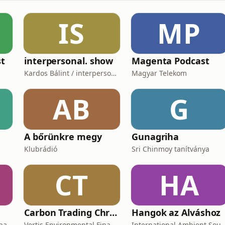
IS
MP
t
interpersonal. show
Magenta Podcast
Kardos Bálint / interpersonal.host
Magyar Telekom
AB
G
A bőrünkre megy
Gunagriha
Klubrádió
Sri Chinmoy tanítványa
CT
HA
Carbon Trading Chronicles
Hangok az Alváshoz
aba
Vertis Environmental Finance
International Ambien