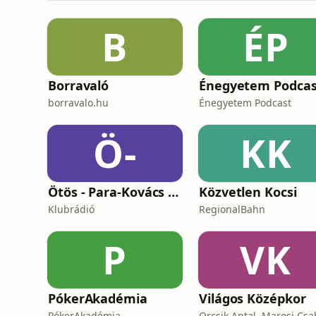
B
ÉP
Borravaló
Énegyetem Podcas
borravalo.hu
Énegyetem Podcast
Ö-
KK
Ötös - Para-Kovács Imrével
Közvetlen Kocsi
Klubrádió
RegionalBahn
P
VK
PókerAkadémia
Világos Középkor
PókerAkadémia
Orcsik Antal, Marosi Cs