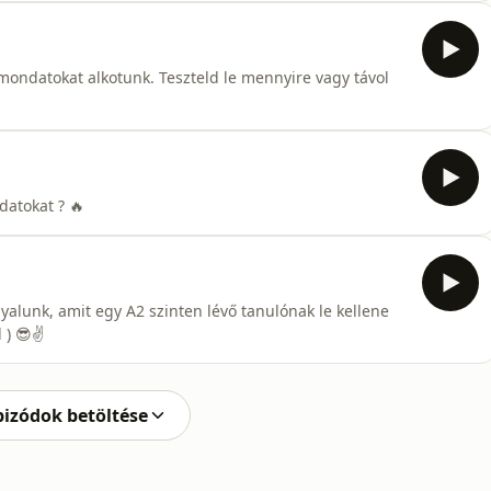
ondatokat alkotunk. Teszteld le mennyire vagy távol
datokat ? 🔥
alunk, amit egy A2 szinten lévő tanulónak le kellene
 ) 😎✌️
pizódok betöltése