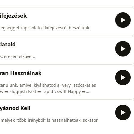
ifejezések
gséggel kapcsolatos kifejezésről beszélünk.
dataid
szeresen elkövet..
kran Használnak
nulunk, amivel kiválthatod a “very” szócskát és
 ➡️ sluggish Fast ➡️ rapid \ swift Happy ➡️
mall ➡️ tiny Clean ➡️ spotless Clever ➡️ brilliant Funny
zling Rich ➡️ wealthy Poor ➡️ destituteBeautiful ➡️
yáznod Kell
amelyek “több irányból” is használhatóak, sokszor