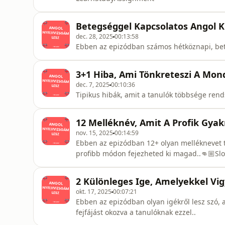
Betegséggel Kapcsolatos Angol K
dec. 28, 2025
00:13:58
Ebben az epizódban számos hétköznapi, bete
3+1 Hiba, Ami Tönkreteszi A Mon
dec. 7, 2025
00:10:36
Tipikus hibák, amit a tanulók többsége rend
12 Melléknév, Amit A Profik Gya
nov. 15, 2025
00:14:59
Ebben az epizódban 12+ olyan melléknevet ta
profibb módon fejezheted ki magad..👊🏼Slow
ecstaticTired ➡️ exhausted Big ➡️ enormous S
➡️ hilarious Sad ➡️ heartbroken Bright ➡️ daz
2 Különleges Ige, Amelyekkel Vig
gorgeous
okt. 17, 2025
00:07:21
Ebben az epizódban olyan igékről lesz szó, 
fejfájást okozva a tanulóknak ezzel..