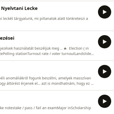
 Nyelvtani Lecke
leckét tárgyalunk, mi pillanatok alatt tönkreteszi a
jezései
zések használatát beszéljük meg .. 🔥 ​ Election ( in
ote​Polling station​Turnout rate / voter turnout​Landslide
se ground​To win by a narrow margin​+ to rig an election
éli anomáliákról fogunk beszélni, amelyek masszívan
ogy áttörést érjenek el… azt is mondhatnám, hogy ez a
ke notes​take / pass / fail an exam​Major in​Scholarship​