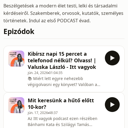
Beszélgetések a modern élet testi, lelki és társadalmi
kérdéseiről. Szakemberek, orvosok, kutatók, személyes
történetek. Indul az első PODCAST évad.
Epizódok
Kibírsz napi 15 percet a
telefonod nélkül? Olvass! |
Valuska László - Itt vagyok
jún. 24, 2026
01:04:35
📚 Miért lett egyre nehezebb
végigolvasni egy könyvet? Valóban a
telefonok és a közösségi média
tehetnek arról, hogy csökken a
Mit keresünk a hűtő előtt
figyelmünk? Mit veszítünk azzal, ha
10-kor?
egyre kevesebbet olvasunk, és mit
jún. 17, 2026
48:37
nyerhetünk vissza, ha újra helyet
Az Itt vagyok podcast ezen részében
adunk a könyveknek az életünkben?
Bánhami Kata és Szilágyi Tamás
Az Itt vagyok podcast legújabb