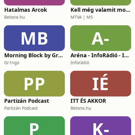
Hatalmas Arcok
Kell még valamit mondanom, Ildikó?
Betone.hu
MTVA | M5
MB
A-
Morning Block by Gr1ngo
Aréna - InfoRádió - Infostart.hu
Gr1ngo
Inforádió
PP
IÉ
Partizán Podcast
ITT ÉS AKKOR
Partizán Podcast
Betone.hu
P
K-