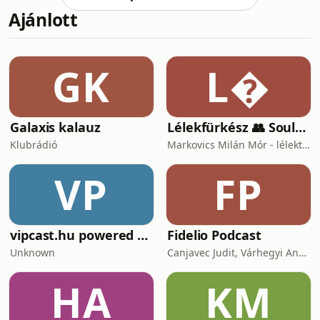
jelenlétükben. Nem azért, mert ne
Ajánlott
tudnának kommunikálni, hanem a
végtelen tartalom között egyszerűen
lebénulnak, vagy nem akarnak úgy
jelen lenni, ahogy azt ma elvártnak
GK
L
érzik. A digitális jelenlét ma már nem
egy külön tér,
Galaxis kalauz
Lélekfürkész 👥 SoulScout
Klubrádió
Markovics Milán Mór - lélektan, tudomány, vallás, harc
VP
FP
vipcast.hu powered by Media1
Fidelio Podcast
Unknown
Canjavec Judit, Várhegyi András, Gyürke Kata, Tompa Diána, Vass Antónia
HA
KM