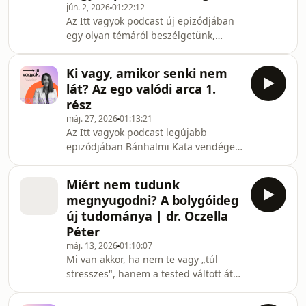
jún. 2, 2026
01:22:12
orvos igazgatója és Illés Gabriella
Az Itt vagyok podcast új epizódjában
televíziós producer, aki őszintén mesél
egy olyan témáról beszélgetünk,
saját egészségügyi útjáról, a
amely szinte minden család életét
kiégéshez vezető jel
érinti: a rákról és a daganatos
Ki vagy, amikor senki nem
betegségekről. Vendégem Dr. Kiss
lát? Az ego valódi arca 1.
Richárd, patológus, rákkutató és a
rész
Rákkutatók Alapítvány képviselője,
máj. 27, 2026
01:13:21
akivel közérthetően, mégis
Az Itt vagyok podcast legújabb
tudományosan megalapozott módon
epizódjában Bánhalmi Kata vendége
beszélgetünk arról, mi történik a
Tóth Andrea Beáta meditációs és
testünkben, amikor daganat alakul ki,
relaxációs tanár, akivel mélyen
hogyan kapcsolódik mindez az él
Miért nem tudunk
belemerülnek az ego működésébe, az
megnyugodni? A bolygóideg
önazonosság kérdésébe és abba,
új tudománya | dr. Oczella
hogyan alakítja a modern világ a
Péter
kapcsolatainkat. 📱 Hogyan hat ránk a
máj. 13, 2026
01:10:07
social media? 🪞 Mi történik, ha túl
Mi van akkor, ha nem te vagy „túl
sokáig szerepeket játszunk? 💔 Miért
stresszes", hanem a tested váltott át
lett ennyire gyakori a magány? 🧠
vészüzemmódba? Ebben az
Hogyan távolodunk el saját mag
epizódban Bánhami Kata és dr.