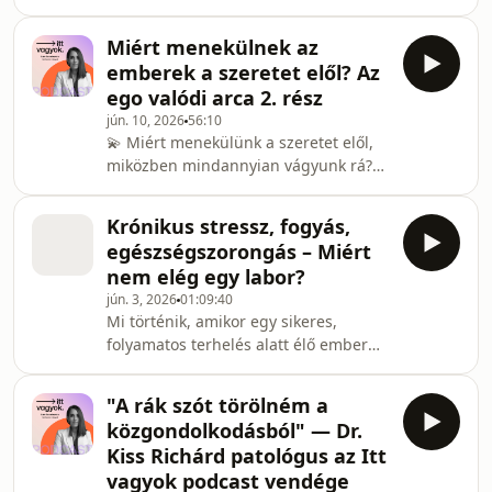
pszichológus arra keresik a választ,
epizódjában Bánhalmi Kata vendége
miért menekülünk az ételhez, amikor
Valuska László, a Margó Irodalmi
Miért menekülnek az
a feszültség vagy a kimerültség
Fesztivál igazgatója. A beszélgetés so
emberek a szeretet elől? Az
elhatalmasodik rajtunk. A beszélgetés
ego valódi arca 2. rész
során a táplálkozás pszichológia
jún. 10, 2026
56:10
alapjait vizsgáljuk meg, és közösen
💫 Miért menekülünk a szeretet elől,
keressük a megoldást azokra a
miközben mindannyian vágyunk rá?
berögzült mintákra, amelyek miatt a
Az ego talán sehol sem mutatja meg
legtöbb fogyókúra kudarcba fullad. Ez
olyan erősen az arcát, mint a
az epizód azoknak
Krónikus stressz, fogyás,
párkapcsolatainkban. Amikor valaki
egészségszorongás – Miért
igazán közel kerül hozzánk, egyszerre
nem elég egy labor?
vágyunk a kapcsolódásra és félünk
jún. 3, 2026
01:09:40
attól, hogy valóban meglátnak
Mi történik, amikor egy sikeres,
bennünket. Az Itt vagyok podcast
folyamatos terhelés alatt élő ember
legújabb epizódjában Bánhalmi Kata
egyszer csak azt érzi, hogy a teste
és Tóth Andrea Beáta theta healing
már nem tud lépést tartani az
oktató, Vipassana meditáci
"A rák szót törölném a
életével? Az Itt vagyok podcast
közgondolkodásból" — Dr.
legújabb epizódjában Bánhalmi Kata
Kiss Richárd patológus az Itt
vendégei Dr. Balázs Anna, a Complex
vagyok podcast vendége
Medical Centre Déli Klinika alapító-