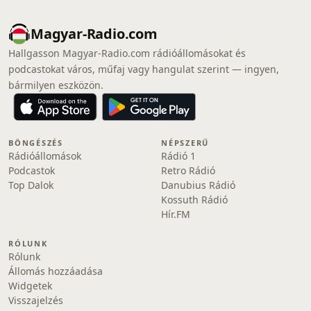
Magyar-Radio.com
Hallgasson Magyar-Radio.com rádióállomásokat és
podcastokat város, műfaj vagy hangulat szerint — ingyen,
bármilyen eszközön.
BÖNGÉSZÉS
NÉPSZERŰ
Rádióállomások
Rádió 1
Podcastok
Retro Rádió
Top Dalok
Danubius Rádió
Kossuth Rádió
Hír.FM
RÓLUNK
Rólunk
Állomás hozzáadása
Widgetek
Visszajelzés