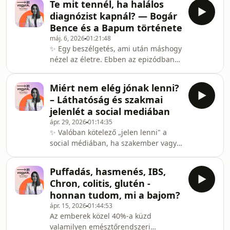
Te mit tennél, ha halálos
Oczella Péter beleássák magukat a
diagnózist kapnál? — Bogár
bolygóideg (vagus ideg) elképesztő
Bence és a Bapum története
világába — vagyis abba a belső
máj. 6, 2026
01:21:48
kábelrendszerbe, ami kb. eldönti,
✨ Egy beszélgetés, ami után máshogy
hogy nyugodtan emésztgetsz-e egy
nézel az életre. Ebben az epizódban
brunch után, vagy épp egy ártatlan
egy rendkívül személyes történetet
emailtől is menekülő üzemmódba
hallhattok – barátságról, túlélésről és
kapcsolsz. Szó lesz arról, miért nem
Miért nem elég jónak lenni?
egy szinte felfoghatatlan fordulatról.
elég
– Láthatóság és szakmai
🎙️ Vendégem Bogár Bence, a
jelenlét a social mediában
gyerekkori barátom, aki: - egy
ápr. 29, 2026
01:14:35
gyógyíthatatlannak mondott csontrák
✨ Valóban kötelező „jelen lenni" a
diagnózist kapott - mégis
social médiában, ha szakember vagy?
tünetmentesen ül ma itt velünk - és az
💭 Hol a határ önazonosság és
élményeiből egy stressz- és
önreklám között? ⚖️ És meg lehet-e
szorongáskezelő appot (BAP
Puffadás, hasmenés, IBS,
őrizni önmagunkat az online térben?
Chron, colitis, glutén -
Ebben az epizódban Bárhalmi Kata és
honnan tudom, mi a bajom?
vendége, dr. Aczél Petra (nyelvész,
ápr. 15, 2026
01:44:53
kommunikáció- és médiakutató)
Az emberek közel 40%-a küzd
mélyen belemennek abba a kérdésbe,
valamilyen emésztőrendszeri
ami ma már szinte mindenkit érint: 📱