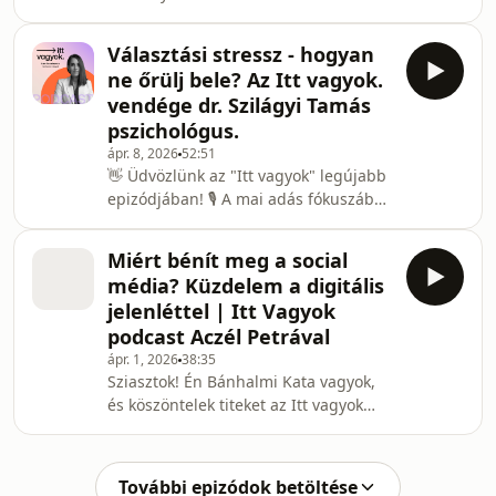
problémával! 📉 Görcsölés, puffadás,
Hogyan hat a social média a szakmai
vagy diszkomfort érzés – sokan azt
jelenlétünkre? 👁️ T
Választási stressz - hogyan
hiszik, ez normális, de nincs így! 🚫 Az
ne őrülj bele? Az Itt vagyok.
"Itt vagyok" legújabb epizódjában
vendége dr. Szilágyi Tamás
Bánhalmi Kata vendége Dr. Juhász
pszichológus.
Márk gasztroenterológus, akivel az
ápr. 8, 2026
52:51
egészséges bélrendszer titkairól
👋 Üdvözlünk az "Itt vagyok" legújabb
beszélgetnek. 🩺 A mai adásban
epizódjában! 🎙️ A mai adás fókuszában
tisztázzuk a leggyakoribb fogalmakat,
a minket körülvevő közéleti nyomás és
mint például az IBS, IBD, Croh
a sokakat érintő választási stressz áll.
Miért bénít meg a social
Bárhami Kata műsorvezető vendége
média? Küzdelem a digitális
Szilágyi Tamás pszichológus, akivel
jelenléttel | Itt Vagyok
annak járunk utána, hogy miként
podcast Aczél Petrával
vészeld át épp ésszel a következő
ápr. 1, 2026
38:35
feszült heteket és hónapokat. Szinte
Sziasztok! Én Bánhalmi Kata vagyok,
nap mint nap érezhetjük, hogy az
és köszöntelek titeket az Itt vagyok
egészségünk és a hangulatunk
legújabb epizódjában! 👋 Az elmúlt
rovására meg
időszakban egyre többektől hallom
azt, hogy elakadtak a social média
További epizódok betöltése