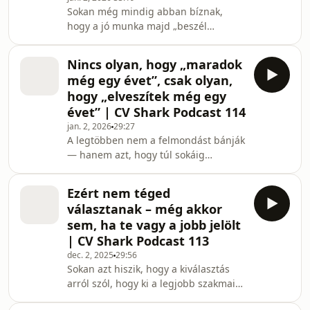
Sokan még mindig abban bíznak,
korban komolyan [...] The post
hogy a jó munka majd „beszél
Karrierváltás 35 év felett – mit néz
magáért”. Csakhogy ez már nem az a
valójában a dön
világ. A modern álláspiac nem
Nincs olyan, hogy „maradok
teljesítmény-, hanem jelzésalapú
még egy évet”, csak olyan,
rendszer. Nem az számít, mennyire
hogy „elveszítek még egy
vagy jó — hanem az, mennyire
évet” | CV Shark Podcast 114
bizonyíthatóan látszik, hogy jó vagy.
jan. 2, 2026
29:27
Ezért fordul elő újra és újra, hogy a
A legtöbben nem a felmondást bánják
csöndben dolgozó, rendes [...] The
— hanem azt, hogy túl sokáig
post A rendes, szorgalmas emberek
maradtak egy helyen. A „maradok
tragédiája a modern álláspiacon |
még egy évet” biztonságosnak
Ezért nem téged
hangzik, de valójában ez a
választanak – még akkor
legdrágább mondat a karrieredben.
sem, ha te vagy a jobb jelölt
Mert minden év, amit rossz helyen
| CV Shark Podcast 113
töltesz, opportunity cost: elveszített
dec. 2, 2025
29:56
pénz, elveszített lehetőség, elveszített
Sokan azt hiszik, hogy a kiválasztás
fejlődés — és közben lassan csökken a
arról szól, hogy ki a legjobb szakmai
piaci értéked. [...] The post Nincs
jelölt. A valóság ezzel szemben az,
olyan, hogy „maradok még