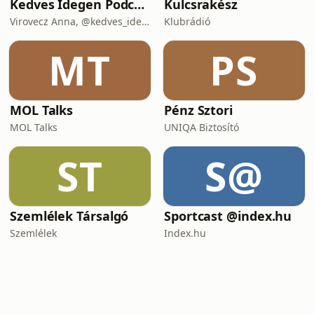
Kedves Idegen Podcast
Kulcsrakész
Virovecz Anna, @kedves_idegen és Csibra-Kaizler Tamara, újságíró
Klubrádió
MT
PS
MOL Talks
Pénz Sztori
MOL Talks
UNIQA Biztosító
ST
S@
Szemlélek Társalgó
Sportcast @index.hu
Szemlélek
Index.hu