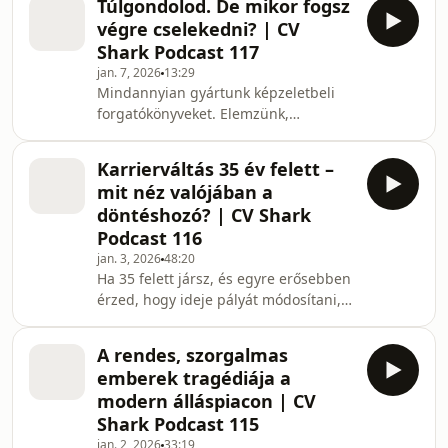
Túlgondolod. De mikor fogsz
leegyszerűsített ok-okozatok,
végre cselekedni? | CV
önfelmentő vagy önostorozó
Shark Podcast 117
narratívák vezetik a döntéseiket.„Sok
jan. 7, 2026
13:29
interjút kapok, tehát jó a CV-m.” „Nem
Mindannyian gyártunk képzeletbeli
kaptam ajánlatot, tehát rossz
forgatókönyveket. Elemzünk,
voltam.”Ezek megnyugtató mondatok,
mérlegelünk, újraírjuk, finomítjuk,
csak éppen logikailag hamisak.Ebben
aztán újra aggódunk egy kicsit. A
a podcast sorozatban tipikus logikai
Karrierváltás 35 év felett –
gond csak az, hogy amíg a fejedben
hibákatt és t
mit néz valójában a
zajlik a „nagy élet”, addig a
döntéshozó? | CV Shark
valóságban nem történik semmi. Nem
Podcast 116
döntesz. Nem lépsz. Csak kattogsz. És
jan. 3, 2026
48:20
közben telik az életed. Ebben az
Ha 35 felett jársz, és egyre erősebben
epizódban arról beszélek, hogyan
érzed, hogy ideje pályát módosítani,
válik a túlgondolás egy látszólag [...]
ez az epizód neked szól. Nem arról
The post Túlgondolod. D
beszélünk, hogyan “írj egy kicsit jobb
A rendes, szorgalmas
CV-t”, hanem arról, mit néz valójában
emberek tragédiája a
a döntéshozó, amikor egy 35+
modern álláspiacon | CV
karrierváltó ül vele szemben.
Shark Podcast 115
Végigvesszük a top 3 dolgot, ami
jan. 2, 2026
33:19
elengedhetetlen ahhoz, hogy ebben a