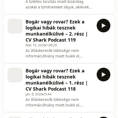
A túlélési torzítás miatt kizárólag
azokat a történeteket látjuk, akiknek
végül sikerült. Azt a jelöltet, aki 2
hónap után kapott ajánlatot. Azt, aki
Bogár vagy rovar? Ezek a
20 jelentkezés után talált munkát. Azt
logikai hibák tesznek
nem látjuk, akik ugyanezzel a
munkanélkülivé – 2. rész |
stratégiával csúfos kudarcot vallott.
CV Shark Podcast 119
Pedig ott is vizsgálódnunk kellene!
febr. 10, 2026
1:06:29
Ebben a részben ismét a
Az álláskeresők többsége nem
gondolkodásod pontatlanságait
információhiány miatt bukik el,
tesszük láthatóvá, hogy [...] The post
hanem gondolkodási hibák miatt.
Bogár vagy ro
Hamis következtetések,
Bogár vagy rovar? Ezek a
leegyszerűsített ok-okozatok,
logikai hibák tesznek
önfelmentő vagy önostorozó
munkanélkülivé – 1. rész |
narratívák vezetik a döntéseiket.
CV Shark Podcast 118
"Másnak így sikerült → nekem is így
jan. 8, 2026
25:44
fog" "Sok recruiter keres meg →
Az álláskeresők többsége nem
biztos jó jelölt vagyok" "Ha több
információhiány miatt bukik el,
jelentkezést adok be → biztosan nő az
hanem gondolkodási hibák
esélyem" Ezek megnyugtató
miatt.Hamis következtetések,
mondatok, [...] The post B