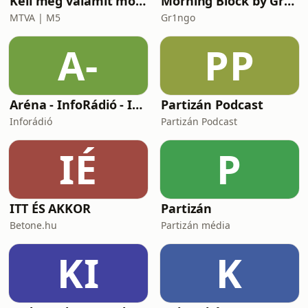
Kell még valamit mondanom, Ildikó?
Morning Block by Gr1ngo
MTVA | M5
Gr1ngo
A-
PP
Aréna - InfoRádió - Infostart.hu
Partizán Podcast
Inforádió
Partizán Podcast
IÉ
P
ITT ÉS AKKOR
Partizán
Betone.hu
Partizán média
KI
K