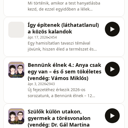
Mi történik, amikor a test hanyatlásba
hogy a szeretet ára sokszor a
kezd, de ezzel egyidőben a lélek
megfelelés. Szó lesz a kimondatlan
szinte kivirul? Ebben az epizódban
dühről, a bűntudatról, a túl sok
Mitch Albom: Keddi beszélgetések
igennel járó fáradtságról, és arról is,
Így építenek (láthatatlanul)
életről és halálról könyvét alapul véve
hogyan veszítjük el kö
a közös kalandok
beszélgetünk életről, elmúlásról és
ápr. 17, 2026
2454
azokról a leckékről, amelyek a
Egy hamisítatlan tavaszi témával
legnehezebb helyzetekben is
jövünk, hiszen éled a természet és
kapaszkodót adhatnak. Szó esik az
vele „éledeznénk” mi is, lerázva a téli
érzések megéléséről, öregedésről,
szürkeséget egy jó kis utazással vagy
szeretetről és arról is, vajon ma is
Bennünk élnek 4.: Anya csak
kirándulással. Talán nem is hinnéd,
ugyanúgy érvényese
egy van – és ő sem tökéletes
mennyit adhatsz ezzel családodnak és
(vendég: Vámos Miklós)
önmagadnak. Akár az iskolai szünet,
ápr. 3, 2026
2943
akár egy hosszúhétvége remek
Új fejezetéhez érkezik 2026-os
alkalmat kínál környező városok,
sorozatunk, a Bennünk élnek – 12
falvak és természeti szépségek
személyiségformáló történet, amelyet
felfedezésére, de mit ad a tudatos
Popper Péter: Ők én vagyok című
élményszerzés a
Szülők külön utakon,
művének vezérgondolata nyomán
gyermek a törésvonalon
indítottunk útjára. Ezúttal Vámos
(vendég: Dr. Gál Martina
Miklós: Anya csak egy van című