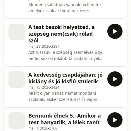
Minden családban vannak történetek,
„szorongáspohárról”, a futás
amelyek csak akkor állnak össze,
stresszoldó és önbizalom-erősítő
amikor már elég idősek vagyunk
hatásáról, valamint arról, miért ad
ahhoz, hogy meghalljuk őket. Új
többet a rendsze
A test beszél helyetted, a
részünkben Fredrik Backman: A
szépség nem(csak) rólad
nagymamám azt üzeni, bocs című
szól
regényével folytatódik idei, Bennünk
máj. 28, 2026
3387
élnek – 12 személyiségformáló
Azt hisszük, a szépség személyes ügy,
történet sorozatunk. Ebből kiindulva
pedig sokkal inkább társadalmi nyelv,
beszélgetünk családi örökségről,
mint egyéni döntés. Mit üzen a
titkokról, megbocsátásról és azokról a
ruhánk, a sminkünk, a testünk, és
különc szeretteinkről, akiket
A kedvesség csapdájában: jó
vajon mennyi abból a „miénk”, amit
kislány és jó kisfiú születik
önkifejezésnek nevezünk? Új
máj. 15, 2026
2424
részünkben Dr. Szeljak György, a
Miért olyan nehéz nemet mondani
Néprajzi Múzeum főmuzeológusának
azoknak, akiket szeretünk? És vajon
közreműködésével beszélgetünk arról,
mikor fordul át a kedvesség
hogyan válik a test jelentéshordozóvá
önfeladásba? Ebben az epizódban a
a modern világban és az amazóniai
Bennünk élnek 5.: Amikor a
„jó kislányok” és „jó kisfiúk” láthatatlan
mebengokre közösség
test hanyatlik, a lélek tanít
működéséről beszélgetünk: arról,
máj. 1, 2026
2768
hogyan tanultuk meg gyerekként,