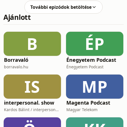
szél című regénybe. E könyv kapcsán
További epizódok betöltése
beszélgetünk az idei éven
Ajánlott
végigvonuló, Bennünk élnek – 12
személyiségformáló történet sorozat
második részében. Angéla regényét
István választotta, mivel sokkal többet
B
ÉP
ad annál, amit „ígér”.&nbsp; „Egy
megrendítő történet arr
Borravaló
Énegyetem Podcast
borravalo.hu
Énegyetem Podcast
IS
MP
interpersonal. show
Magenta Podcast
Kardos Bálint / interpersonal.host
Magyar Telekom