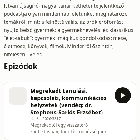
István újságíró-magyartanár kéthetente jelentkező
podcastja olyan mindennapi életünket meghatározó
témákról, mint: a felnőtté válás, az örök erőforrást
nyújtó belső gyermek; a gyermeknevelési és klasszikus
"élet-tabuk"; gyermeki mágikus gondolkodás; mese,
életmese, könyvek, filmek. Minderről őszintén,
hitelesen - Veled!
Epizódok
Megrekedt tanulási,
kapcsolati, kommunikációs
helyzetek (vendég: dr.
Stephens-Sarlós Erzsébet)
júl. 24, 2026
3817
Megrekedtél egy visszatérő
konfliktusban, tanulási nehézségben
vagy kommunikációs helyzetben? Az