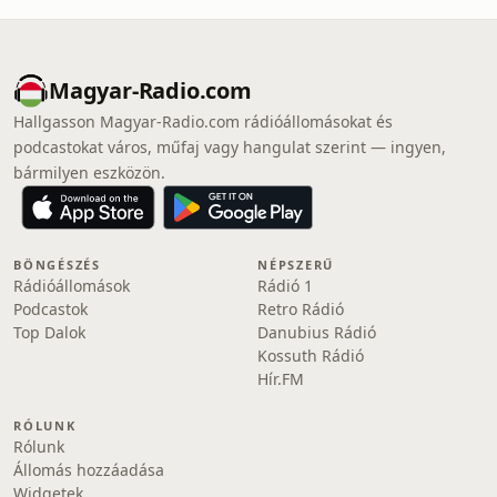
Magyar-Radio.com
Hallgasson Magyar-Radio.com rádióállomásokat és
podcastokat város, műfaj vagy hangulat szerint — ingyen,
bármilyen eszközön.
BÖNGÉSZÉS
NÉPSZERŰ
Rádióállomások
Rádió 1
Podcastok
Retro Rádió
Top Dalok
Danubius Rádió
Kossuth Rádió
Hír.FM
RÓLUNK
Rólunk
Állomás hozzáadása
Widgetek