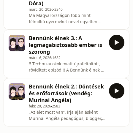
Dóra)
kíméletlen, de felszabadító regénye
márc. 20, 2026
2340
került a fókuszba, az epizódban
Ma Magyarországon több mint
szülőségről, érzelmi
félmillió gyermeket nevel egyetlen
elérhetetlenségről, kapcsolódásokról
szülő, a válások száma pedig a 2025-
és harcokról beszélgetünk, az író
ös év végi adatok szerint
közreműködés
Bennünk élnek 3.: A
folyamatosan magas, míg a
legmagabiztosabb ember is
házasságkötések a 2022 előtti szintre
szorong
estek. Ezek hideg számok és trendek,
márc. 6, 2026
1682
azonban mögöttük emberek,
!! Technikai okok miatt újrafeltöltött,
kiemelten gyerekek tömegei állnak
rövidített epizód !! A Bennünk élnek –
mögöttük – ehhez kapcsolódó verset
12. személyiségformáló történet
és hallgatói üzenetet is
sorozatunk következő közösen olvasott
idézünk.&nbsp; Hatalmas és
Bennünk élnek 2.: Döntések
és tárgyalt könyve Benedek Ágota:
szerteágazó téma ez, nem í
és erőforrások (vendég:
Állva maszturbálok –
Murinai Angéla)
Szorongásnaplója. Megosztó,
febr. 20, 2026
2583
provokatív, de rendkívül szerteágazó
„Az élet most van”, írja ajánlásként
és gondolatébresztő írás ez nőknek és
Murinai Angéla pedagógus, blogger,
férfiaknak egyaránt, bár minden
író és kreatív írás oktató első
bizonnyal mást fedeznek fel benne. A
sikerkönyvébe, a Mikor feltámad a
beszélgetés gerincét