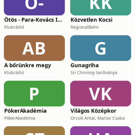
Ö-
KK
Ötös - Para-Kovács Imrével
Közvetlen Kocsi
Klubrádió
RegionalBahn
AB
G
A bőrünkre megy
Gunagriha
Klubrádió
Sri Chinmoy tanítványa
P
VK
PókerAkadémia
Világos Középkor
PókerAkadémia
Orcsik Antal, Marosi Csaba