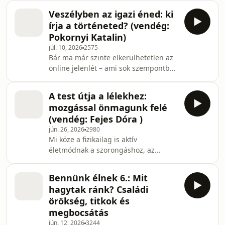
Ebben a részben szakértő vendégünk,
Veszélyben az igazi éned: ki
dr. Stephens-Sarlós Erzsébet
írja a történeted? (vendég:
terapeuta-gyógytestnevelő, egyetemi
Pokornyi Katalin)
oktató közreműködésével keresünk
júl. 10, 2026
2575
választ arra, mi állhat az ismétlődő
Bár ma már szinte elkerülhetetlen az
elakadások hátterében. A
online jelenlét – ami sok szempontból
beszélgetést a hévízi Hotel Európa
hasznos –, ez újfajta veszélyeket is
Fitben rögzítettük, közönség előtt.
hordoz: mi történik, ha a digitális én
Kiderül majd, miért veszélyes egy g
A test útja a lélekhez:
lassan önálló életre kel, és fontosabbá
mozgással önmagunk felé
válik, mint a valódi önmagunk? Ki
(vendég: Fejes Dóra )
vagyok én, ha a digitális másolatom
jún. 26, 2026
2980
népszerűbb, magabiztosabb és
Mi köze a fizikailag is aktív
szerethetőbb nálam? Ez az egyik
életmódnak a szorongáshoz, az
központi kérdése vendégünk, Pokornyi
önismerethez és a lelki egyensúlyhoz?
Katalin, írói nevén Kántor Kata
Ebben a részben Fejes Dóra
Inverzp
Bennünk élnek 6.: Mit
sportpszichológussal, a Futóterápia
hagytak ránk? Családi
módszer megalkotójával beszélgetünk
örökség, titkok és
arról, hogyan válhat a mozgás a
megbocsátás
mentális jóllét egyik legerősebb
jún. 12, 2026
3244
eszközévé. Szó esik a