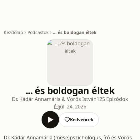
Kezdőlap
Podcastok
... és boldogan éltek
... és boldogan éltek
Dr. Kádár Annamária & Vörös István
125 Epizódok
júl. 24, 2026
Kedvencek
Dr. Kádár Annamária (mese)pszichológus, író és Vörös