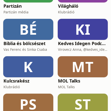
Partizán
Világháló
Partizán média
Klubrádió
BÉ
KI
Biblia és bölcsészet
Kedves Idegen Podcast
Vas Ferenc és Sinka Csaba
Virovecz Anna, @kedves_idegen és Csibra-Kaizler Tamara, újságíró
K
MT
Kulcsrakész
MOL Talks
Klubrádió
MOL Talks
PS
ST