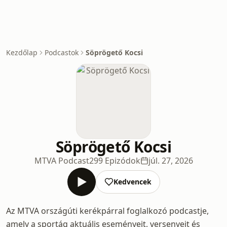
Kezdőlap
Podcastok
Söprögető Kocsi
Söprögető Kocsi
MTVA Podcast
299 Epizódok
júl. 27, 2026
Kedvencek
Az MTVA országúti kerékpárral foglalkozó podcastje,
amely a sportág aktuális eseményeit, versenyeit és