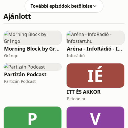
francia eredménye jelzi, hogy már
További epizódok betöltése
most komoly kihívója lehet a
Ajánlott
szlovénnak, és amennyiben elindul a
Tour de France-on, akár a dobogóért
is harcolhat. Többek között erről is
beszélgetett Székely Dávid és
Várhegyi Benjámin a Söprögető kocsi
legutóbbi adásában, de szób
Morning Block by Gr1ngo
Aréna - InfoRádió - Infostart.hu
Gr1ngo
Inforádió
IÉ
Partizán Podcast
Partizán Podcast
ITT ÉS AKKOR
Betone.hu
P
V