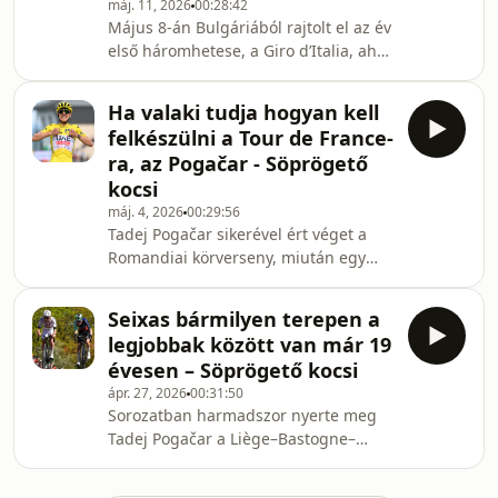
máj. 11, 2026
00:28:42
másképp alakult, mint arra előzetesen
Május 8-án Bulgáriából rajtolt el az év
számítani lehetett.Székely Dávid és
első háromhetese, a Giro d’Italia, ahol
Várhegyi Benjámin a Söprögető kocsi
Guillermo Thomas Silva nyerte a
legutóbbi adásában részletesen
második szakaszt, így az Astana
elemez
Ha valaki tudja hogyan kell
uruguayi versenyzője szombati
felkészülni a Tour de France-
győzelmével a rózsaszín trikót is
ra, az Pogačar - Söprögető
megszerezte, de ez a szakasz
kocsi
leginkább a tömegbukásról marad
máj. 4, 2026
00:29:56
emlékezetes. Többek között erről
Tadej Pogačar sikerével ért véget a
beszélgetett Székely Dávid és
Romandiai körverseny, miután egy
Várhegyi Benjámin a Söprögető kocsi
szakaszt leszámítva végig ő
legutóbbi adásában, de szóba ke
ünnepelhetett, és az összetettet is
Seixas bármilyen terepen a
elvitte, így ő szerezte meg a zöld
legjobbak között van már 19
trikót. A Söprögető kocsi legutóbbi
évesen – Söprögető kocsi
adásában Székely Dávid és Várhegyi
ápr. 27, 2026
00:31:50
Benjámin többek között a szlovén
Sorozatban harmadszor nyerte meg
kimagasló teljesítményéről
Tadej Pogačar a Liège–Bastogne–
beszélgetett, és szóba került az is,
Liège egynapost, mögötte pedig a 19
hogy a második helyezett Florian
éves Paul Seixas végzett. A fiatal
Lipowitz jelenlegi formája hogy