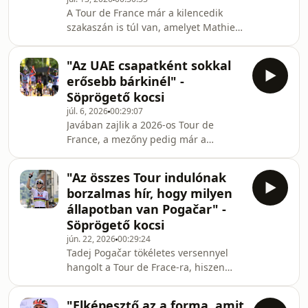
háromhetes verseny legfontosabb
A Tour de France már a kilencedik
eseményeit. Szóba került Van der Poel
szakaszán is túl van, amelyet Mathieu
emlékezetes sikere is, aki a tavalyi
van der Poel nyert meg. Tadej Pogačar
feladást követően idén fantasztikus
eddig kiemelkedő formában
teljesítménnyel hód
"Az UAE csapatként sokkal
versenyez, de az UAE Team Emirates
erősebb bárkinél" -
másik versenyzője, Isaac del Toro is
Söprögető kocsi
szerzett már szakaszgyőzelmet. A
júl. 6, 2026
00:29:07
Söprögető Kocsi legutóbbi adásában
Javában zajlik a 2026-os Tour de
Székely Dávid és Várhegyi Benjámin
France, a mezőny pedig már a
arról beszélgetett, hogy az idei Tour
harmadik versenynapnál jár. A
mezőnye mennyire kiegyenlített, de
Söprögető kocsi legutóbbi adásában
az UAE továbbra
"Az összes Tour indulónak
Székely Dávid és Várhegyi Benjámin
borzalmas hír, hogy milyen
beszélgetett az eddig történtekről,
állapotban van Pogačar" -
különös tekintettel az UAE Team
Söprögető kocsi
lehengerlő teljesítményére. A csapat
jún. 22, 2026
00:29:24
az első mezőnyszakaszokon
Tadej Pogačar tökéletes versennyel
egyértelműen uralta a versenyt,
hangolt a Tour de Frace-ra, hiszen
miközben Tadej Pogačar ismét
hatalmas előnnyel nyerte meg a Svájci
bizonyította, hogy továbbra is a Tour
körversenyt. A Söprögető kocsi
egyik le
"Elképesztő az a forma, amit