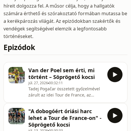
híreit dolgozza fel. A műsor célja, hogy a hallgatók
számára érthető és szórakoztató formában mutassa be
a kerékpározás világát. Az epizódokban szakértők és
vendégek segítségével elemzik a legfontosabb
történéseket.
Epizódok
Van der Poel sem érti, mi
történt – Söprögető kocsi
júl. 27, 2026
00:32:11
Tadej Pogačar összetett győzelmével
zárult az idei Tour de France, az
utolsó, párizsi szakaszt pedig
elképesztő hajrával Mathieu van der
"A dobogóért óriási harc
Poel nyerte meg. A Söprögető kocsi
lehet a Tour de France-on" -
legutóbbi adásában Székely Dávid és
Söprögető kocsi
Várhegyi Benjámin értékelte a
júl. 13, 2026
00:30:33