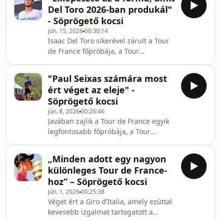
legutóbbi adásában Székely Dávid és
Del Toro 2026-ban produkál"
Várhegyi Benjámin beszélgetett a
- Söprögető kocsi
szlovén versenyző lenyűgöző
jún. 15, 2026
00:30:14
teljesítményéről, de szóba került
Isaac Del Toro sikerével zárult a Tour
Lenny Martinez, a Bahrain
de France főpróbája, a Tour
versenyzője is, aki szintén remekül
Auvergne-Rhône-Alpes egyhetes
teljesített a hétvégi versenyen. A
verseny. Az UAE Team Emirates
svájci körön a magyar versenyző,
"Paul Seixas számára most
mexikói kerékpárosa remek formában
ért véget az eleje" -
versenyzett: mindkét hétvégi
Söprögető kocsi
szakaszon győzött, ezzel az összetett
jún. 8, 2026
00:26:46
első helyét is megszerezte. A
Javában zajlik a Tour de France egyik
Söprögető Kocsi legutóbbi adásában
legfontosabb főpróbája, a Tour
Székely Dávid és Várhegyi Benjámin
Auvergne-Rhone-Alpes országúti
Del Toro teljesítményéről beszélgetett,
kerékpáros körverseny. A Söprögető
de a közelgő Tour de France is
„Minden adott egy nagyon
kocsi legutóbbi adásában Székely
különleges Tour de France-
Dávid és Várhegyi Benjámin az első
hoz” – Söprögető kocsi
szakasz eseményeiről beszélgetett,
jún. 1, 2026
00:25:38
amelyet a hazai versenyző, Alex
Véget ért a Giro d’Italia, amely ezúttal
Baudin nyert. Szó esett a végső siker
kevesebb izgalmat tartogatott a
egyik legnagyobb esélyesének tartott