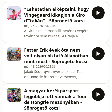
szurkolóknak: az összetett versenyt
francia tehetségről, Paul Seixasról is,
Jonas Vingegaard magabiztos
akinek a versen
"Lehetetlen elképzelni, hogy
teljesítménnyel nyerte meg. A
Vingegaard kikapjon a Giro
Söprögető kocsi legutóbbi adásában
d'Italián" - Söprögető kocsi
Székely Dávid és Várhegyi Benjámin
máj. 26, 2026
00:29:48
értékelte az olasz körverseny
A Giro d’Italia második hetének végére
legfontosabb történéseit, de már a
továbbra sem kérdés, ki uralja a
hamarosan rajtoló Tour de France is
mezőnyt: Jonas Vingegaard
szóba került. A műsorban elhangzott,
magabiztosan kontrollálja a versenyt,
hogy minden adott egy eml
Fetter Erik évek óta nem
és újabb emelkedős, valamint
volt olyan bíztató állapotban
hegyibefutós szakaszokon bizonyította
mint most - Söprögető kocsi
fölényét. Az elmúlt napok legnagyobb
máj. 18, 2026
00:28:36
visszhangot kiváltó eseménye a
Jakob Söderqvist nyerte az idei Tour
milánói szakasz neutralizálása volt,
de Hongrie összetett versenyét,
hiszen a szervezők 17 kilométerrel a
amelyet elsősorban a szélsőséges
cél előtt döntöttek úgy, hogy a
időjárási körülmények tettek
veszélyes útviszonyok m
A magyar kerékpársport
emlékezetessé. A rendhagyó
legjobbjai ott vannak a Tour
körülmények több szakaszon is
de Hongrie mezőnyében -
jelentősen befolyásolták az
Söprögető kocsi
eredményeket, így a végső sorrend is