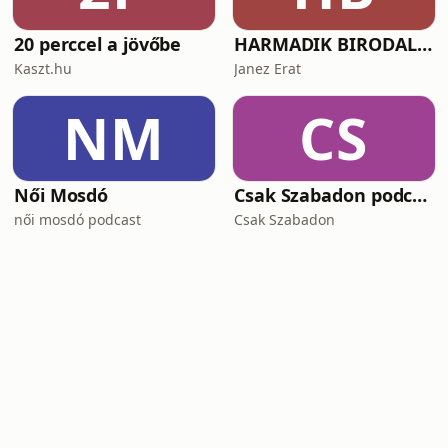
20 perccel a jövőbe
HARMADIK BIRODALOM – a nemzetiszocializmus története
Kaszt.hu
Janez Erat
NM
CS
Női Mosdó
Csak Szabadon podcast
női mosdó podcast
Csak Szabadon