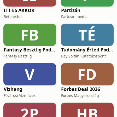
ITT ÉS AKKOR
Partizán
Betone.hu
Partizán média
FB
TÉ
Fantasy Besztlíg Podcast
Tudomány Érted Podcast
Fantasy Besztlíg
Bay Zoltán Kutatóközpont
V
FD
Vízhang
Forbes Deal 2036
Fővárosi Vízművek
Forbes Magyarország
2P
HB