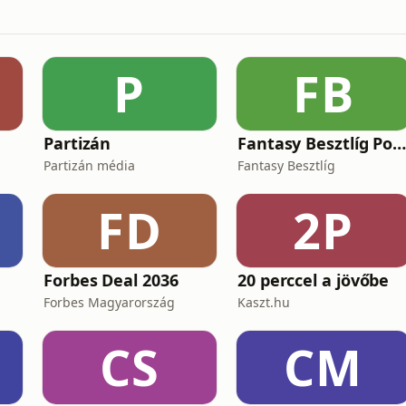
P
FB
Partizán
Fantasy Besztlíg Podcas
Partizán média
Fantasy Besztlíg
FD
2P
Forbes Deal 2036
20 perccel a jövőbe
Forbes Magyarország
Kaszt.hu
CS
CM