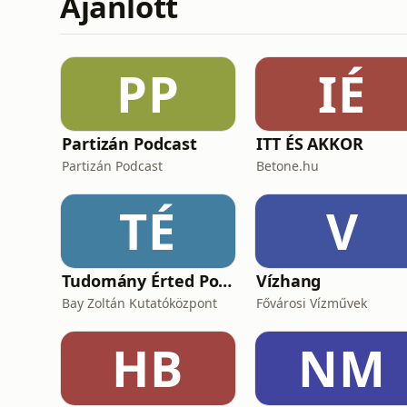
Ajánlott
PP
IÉ
Partizán Podcast
ITT ÉS AKKOR
Partizán Podcast
Betone.hu
TÉ
V
Tudomány Érted Podcast
Vízhang
Bay Zoltán Kutatóközpont
Fővárosi Vízművek
HB
NM