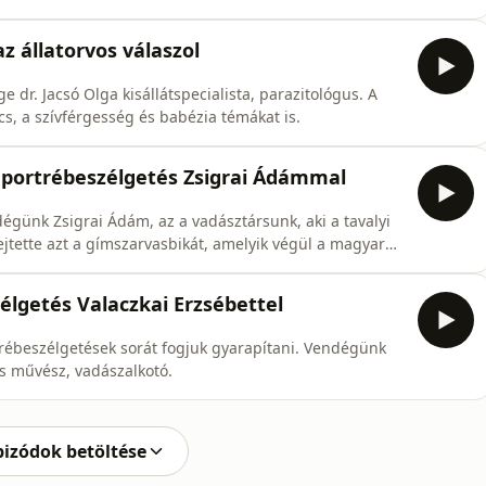
 érint.
 állatorvos válaszol
dr. Jacsó Olga kisállátspecialista, parazitológus. A
cs, a szívférgesség és babézia témákat is.
portrébeszélgetés Zsigrai Ádámmal
günk Zsigrai Ádám, az a vadásztársunk, aki a tavalyi
jtette azt a gímszarvasbikát, amelyik végül a magyar
élgetés Valaczkai Erzsébettel
rébeszélgetések sorát fogjuk gyarapítani. Vendégünk
as művész, vadászalkotó.
pizódok betöltése