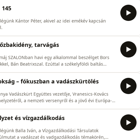
 145
günk Kántor Péter, akivel az idei emékév kapcsán
l.
őzbakidény, tarvágás
kamáj SZALONban havi egy alkalommal beszélget Bors
el, Bán Beatrixszal. Ezúttal a székelyföldi baltás
 fókuszba.
kság – fókuszban a vadászkürtölés
nya Vadászkürt Együttes vezetője, Vranesics-Kovács
elyzetéről, a nemzeti versenyről és a jövő évi Európa-
elyzet és vízgazdálkodás
günk Balla Iván, a Vízgazdálkodási Társulatok
úlmutat a vadászat és vadgazdálkodás témakörén,