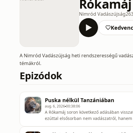
Rókamáj 
Nimród Vadászújság
26
Kedven
A Nimród Vadászújság heti rendszerességű vadász
témákról.
Epizódok
Puska nélkül Tanzániában
aug. 6, 2026
00:38:06
A Rókamáj soron következő adásában vissza
ezúttal elsősorban nem vadászatról, hanem e