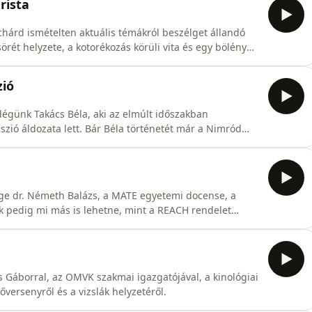
rista
árd ismételten aktuális témákról beszélget állandó
örét helyzete, a kotorékozás körüli vita és egy bölény
ponti témákat.
zió
égünk Takács Béla, aki az elmúlt időszakban
szió áldozata lett. Bár Béla történetét már a Nimród
, most a Rókamájban mesél hallgatóinknak az őt ért
e dr. Németh Balázs, a MATE egyetemi docense, a
k pedig mi más is lehetne, mint a REACH rendelet
ta.
Gáborral, az OMVK szakmai igazgatójával, a kinológiai
versenyről és a vizslák helyzetéről.