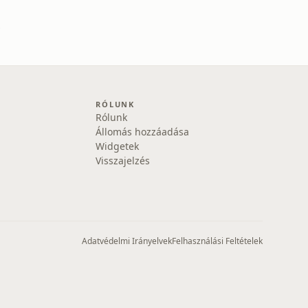
oup
RÓLUNK
Rólunk
Állomás hozzáadása
Widgetek
Visszajelzés
Adatvédelmi Irányelvek
Felhasználási Feltételek