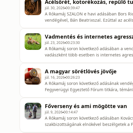
Acélsörét, kotorékozás, repülő tu
júl. 30, 2026
00:39:47
A Rókamáj SZALON e havi adásában Bors Rich
vendégével, Bán Beatrixszal. Ezúttal az acéls
által megtámadott turista szolgáltatja a köz
Vadmentés és internetes agress
júl. 23, 2026
00:23:30
A Rókamáj soron következő adásában a vend
vadászként több esetben is internetes agres
áprilisi lapszámában nagyrészt olvashatták
sérelmekről és jogorvoslati tapasztalatairól.
A magyar sörétlövés jövője
júl. 16, 2026
00:26:23
A Rókamáj soron következő adásának vendég
Fegyverügyi Egyeztető Fórum titkára, témán
kapcsán a sörétes lőszerek jövőbeli használa
Főverseny és ami mögötte van
júl. 9, 2026
00:14:47
A Rókamáj soron következő adásában Kovács 
szakbizottságának elnökével beszélgetek a Fő