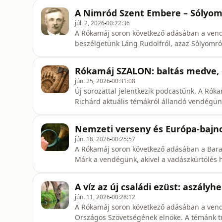
A Nimród Szent Embere – Sólyom
júl. 2, 2026
00:22:36
A Rókamáj soron következő adásában a vendé
beszélgetünk Láng Rudolfról, azaz Sólyomró
Rókamáj SZALON: baltás medve, 
jún. 25, 2026
00:31:08
Új sorozattal jelentkezik podcastünk. A Ró
Richárd aktuális témákról állandó vendégünkk
juhász, az őzbakidény és a tarvagás kerül a
Nemzeti verseny és Európa-bajno
jún. 18, 2026
00:25:57
A Rókamáj soron következő adásában a Bara
Márk a vendégünk, akivel a vadászkürtölés h
bajnokságról is beszéltünk.
A víz az új családi ezüst: aszályh
jún. 11, 2026
00:28:12
A Rókamáj soron következő adásában a vendé
Országos Szövetségének elnöke. A témánk t