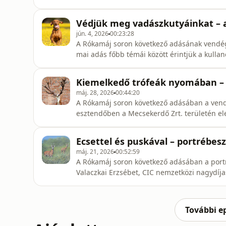
hiszen az aszályhelyzet mindenkit egyformán
Védjük meg vadászkutyáinkat – az
jún. 4, 2026
00:23:28
A Rókamáj soron következő adásának vendége 
mai adás főbb témái között érintjük a kullan
Kiemelkedő trófeák nyomában – 
máj. 28, 2026
00:44:20
A Rókamáj soron következő adásában a vendé
esztendőben a Mecsekerdő Zrt. területén ele
ranglista harmadik helyére került.
Ecsettel és puskával – portrébesz
máj. 21, 2026
00:52:59
A Rókamáj soron következő adásában a port
Valaczkai Erzsébet, CIC nemzetközi nagydíj
További e