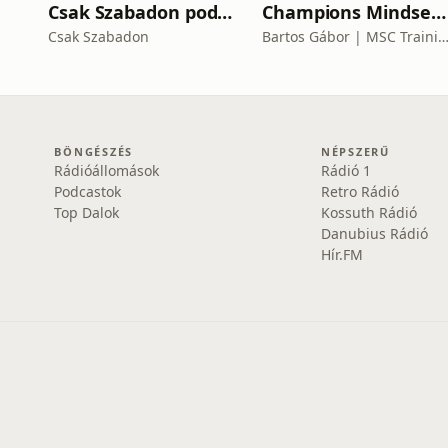
Csak Szabadon podcast
Champions Mindset Podcast
Csak Szabadon
Bartos Gábor | MSC Training Gr
BÖNGÉSZÉS
NÉPSZERŰ
Rádióállomások
Rádió 1
Podcastok
Retro Rádió
Top Dalok
Kossuth Rádió
Danubius Rádió
Hír.FM