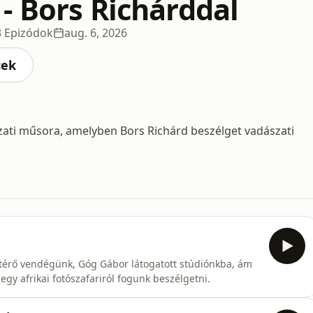
- Bors Richárddal
3 Epizódok
aug. 6, 2026
cek
ati műsora, amelyben Bors Richárd beszélget vadászati
térő vendégünk, Góg Gábor látogatott stúdiónkba, ám
gy afrikai fotószafariról fogunk beszélgetni.