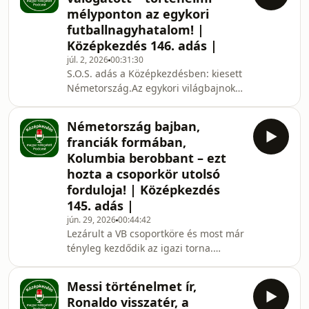
Ronaldo búcsúzik, miközben a FIFA
mélyponton az egykori
körül újabb botrány kavarog.
futballnagyhatalom! |
Franciaország csúnyán is tud nyerni,
Középkezdés 146. adás |
Marokkó jéghideg hatékonysággal
menetel, Anglia mentálisan erős,
júl. 2, 2026
00:31:30
S.O.S. adás a Középkezdésben: kiesett
Norvégia pedig kiejtette a rekord-
Németország.Az egykori világbajnok
világbajnokot. Könnyek, botrányo
Paraguay ellen, tizenegyesekkel
búcsúzott, de ez a történet nem csak
Németország bajban,
egy elveszített párbajról szól. A német
franciák formában,
válogatott VB-je nem volt meggyőző, a
Kolumbia berobbant – ezt
selejtező sem adott igazi választ, és
hozta a csoporkör utolsó
2014 óta mintha eltűnt volna az a
forduloja! | Középkezdés
könyörtelen tornaerő, ami régen
félelmetessé tette őket. Mi történt a
145. adás |
német futballal? Hogyan lett az egykor
jún. 29, 2026
00:44:42
Lezárult a VB csoportköre és most már
tényleg kezdődik az igazi torna.
Ádámmal átbeszéltük, mi van a
németekkel, spanyolokkal és
Messi történelmet ír,
portugálokkal: fel tudnak még
Ronaldo visszatér, a
kapcsolni, vagy ez már figyelmeztető