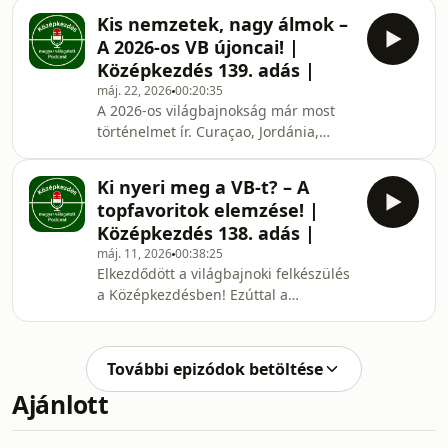
szemügyre, amelyek talán nem a
saját világba
Kis nemzetek, nagy álmok –
reflektorfény közepén állnak, mégis
A 2026-os VB újoncai! |
komoly meglepetést okozhatnak 2026-
Középkezdés 139. adás |
ban. Marokkó, Norvégia,
máj. 22, 2026
00:20:35
Németország, Ecuador, Szenegál és
A 2026-os világbajnokság már most
Hollandia – mik az erősségeik, hol
történelmet ír. Curaçao, Jordánia,
lehetnek sebezhetőek, és hogyan
Üzbegisztán és a Zöld-foki-szigetek
szerepeltek az elmúlt nagy tornákon?
először jutottak ki a VB-re – de hogyan
Vajon közülük kerülhet ki a követk
Ki nyeri meg a VB-t? – A
sikerült ez nekik? Ebben az adásban
topfavoritok elemzése! |
végignézem ezeknek a
Középkezdés 138. adás |
futballszempontból „kis” országoknak
máj. 11, 2026
00:38:25
az útját: mit csináltak a selejtezőkben,
Elkezdődött a világbajnoki felkészülés
kik a kulcsjátékosaik, és miért számít
a Középkezdésben! Ezúttal a
igazi szenzációnak a kijutásuk.
világranglista topcsapatait vettem
Romantika, futballmese és VB-
górcső alá: Brazília, Portugália,
hangulat a legújabb
Anglia, Argentína, Spanyolország és
További epizódok betöltése
Franciaország – vajon melyik
Ajánlott
válogatott érkezhet a legerősebben az
amerikai VB-re? Megnéztem, hogyan
teljesítettek az elmúlt tornákon,