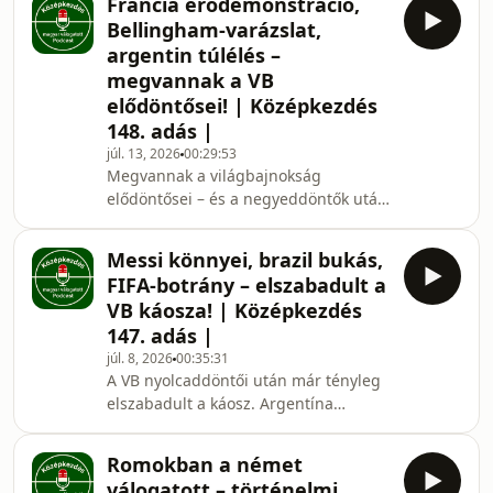
Francia erődemonstráció,
varázsolt Messi ezúttal nem gólokkal,
Bellingham-varázslat,
hanem passzokkal, és miért tűnik úgy,
argentin túlélés –
hogy ez az argentin válogatott
megvannak a VB
mentálisan szinte elpusztíthatatlan.
elődöntősei! | Középkezdés
Szó volt Tuchel hibáiról, az angolok túl
védekező felfogásáról, majd jött
148. adás |
Spanyolország parádés elődöntője:
júl. 13, 2026
00:29:53
egy olajozott gépezet, ame
Megvannak a világbajnokság
elődöntősei – és a negyeddöntők után
bőven van miről beszélni.
Franciaország szuverén győzelemmel
Messi könnyei, brazil bukás,
küldte haza Marokkót, Mbappé
FIFA-botrány – elszabadult a
vezérként húzza a csapatot,
VB káosza! | Középkezdés
Spanyolország még mindig nem
147. adás |
tökéletes, de már ott van a legjobb
júl. 8, 2026
00:35:31
négy között, Angliát Bellingham
A VB nyolcaddöntői után már tényleg
világklasszisa mentette meg Norvégia
elszabadult a káosz. Argentína
ellen, Argentína pedig újra
elképesztő nyomás alatt is túlél, Messi
hosszabbításban verekedte tovább
könnyek között ünnepel, Brazília
magát. Kapusdráma, vita
Romokban a német
történelmi mélypontra zuhan,
válogatott – történelmi