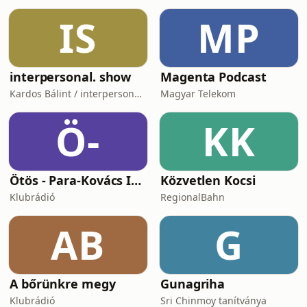
IS
MP
interpersonal. show
Magenta Podcast
Kardos Bálint / interpersonal.host
Magyar Telekom
Ö-
KK
Ötös - Para-Kovács Imrével
Közvetlen Kocsi
Klubrádió
RegionalBahn
AB
G
A bőrünkre megy
Gunagriha
Klubrádió
Sri Chinmoy tanítványa