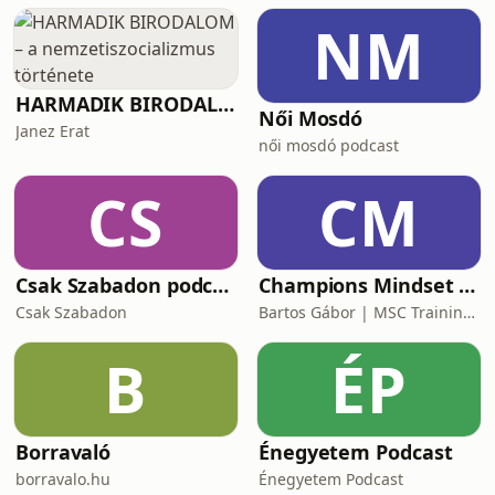
milyen selejtezőt futottak, milyen
NM
formában vannak jelenleg, és kik
lehetnek a kulcsjátékosai
HARMADIK BIRODALOM – a nemzetiszocializmus története
Női Mosdó
Janez Erat
női mosdó podcast
CS
CM
Csak Szabadon podcast
Champions Mindset Podcast
Csak Szabadon
Bartos Gábor | MSC Training Group
B
ÉP
Borravaló
Énegyetem Podcast
borravalo.hu
Énegyetem Podcast