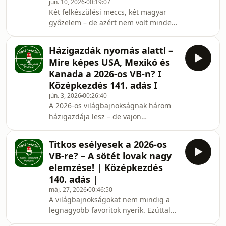
helyzet a sokat vitatott ivószünetekkel?
jún. 10, 2026
00:19:07
Két felkészülési meccs, két magyar
győzelem – de azért nem volt minden
pillanat nyugodt. A válogatott
Finnország és Kazahsztán ellen is
Házigazdák nyomás alatt! –
nyerni tudott, Varga Barnabás villant,
Mire képes USA, Mexikó és
Szoboszlai ismét főszerepbe került,
Kanada a 2026-os VB-n? I
Schäfer is betalált, közben pedig
Középkezdés 141. adás I
láttunk bravúrokat, hibákat és
jún. 3, 2026
00:26:40
figyelmeztető jeleket is.Kiket kell
A 2026-os világbajnokságnak három
kiemelni? Hol lehet még javulni? És
házigazdája lesz – de vajon
mit üzen ez a két meccs Rossi
melyikükben van a legtöbb?
csapatáról az őszi fol
Megnéztem, mit hozott az USA,
Titkos esélyesek a 2026-os
Mexikó és Kanada legutóbbi
VB-re? – A sötét lovak nagy
Aranykupa- és Nemzetek Ligája-
elemzése! | Középkezdés
szereplése, milyen formában vannak,
140. adás |
kik a sztárjaik, mik az erősségeik és
máj. 27, 2026
00:46:50
hol vannak a gyenge pontok. Pulisic,
A világbajnokságokat nem mindig a
Davies, Jiménez, hazai pálya, nagy
legnagyobb favoritok nyerik. Ezúttal
álmok és még nagyobb kérdőjelek.
azokat a válogatottakat vettem
Meddig juthatnak a házigazdák a