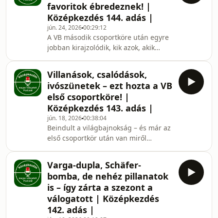
favoritok ébredeznek! |
jel? Szó volt a remeklő franciákról, a
Középkezdés 144. adás |
berobbanó Kolumbiáról, az erős
jún. 24, 2026
00:29:12
afrikai csapatokról, az ázsiai
A VB második csoportköre után egyre
válogatottak csalódásáról, és arról is,
jobban kirajzolódik, kik azok, akik
hogy jó ötlet-e ennyi csapat egy
tényleg nagyot álmodhatnak. Messi
világbajnokságon. Plusz megnéz
történelmet ír, Argentína egyre
Villanások, csalódások,
jobban összeáll, Ronaldo visszalépett
ivószünetek – ezt hozta a VB
a világbajnokság főszínpadára,
első csoportköre! |
Spanyolország javított, Németország
Középkezdés 143. adás |
szenvedve, de nyert, Hollandia pedig
jún. 18, 2026
00:38:04
újra jelezte: lehet, hogy velük is
Beindult a világbajnokság – és már az
komolyan kell számolni. A sztárok
első csoportkör után van miről
villognak, a favoritok ébredeznek, de a
beszélni! Messi, Kane és Mbappé
csoportkör
rögtön megmutatták, miért vár tőlük
Varga-dupla, Schäfer-
mindenki nagy tornát, miközben
bomba, de nehéz pillanatok
Ronaldo és Portugália, valamint
is – így zárta a szezont a
Spanyolország is csalódást okozott.
válogatott | Középkezdés
Kik villantak nagyot? Kik ragadtak be?
142. adás |
Mit hoztak az új szabályok? És mi a