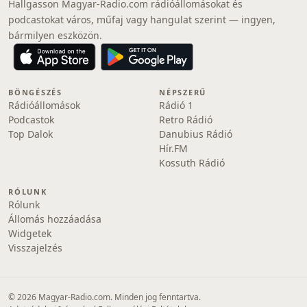
Hallgasson Magyar-Radio.com rádióállomásokat és
podcastokat város, műfaj vagy hangulat szerint — ingyen,
bármilyen eszközön.
BÖNGÉSZÉS
NÉPSZERŰ
Rádióállomások
Rádió 1
Podcastok
Retro Rádió
Top Dalok
Danubius Rádió
Hír.FM
Kossuth Rádió
RÓLUNK
Rólunk
Állomás hozzáadása
Widgetek
Visszajelzés
© 2026 Magyar-Radio.com. Minden jog fenntartva.