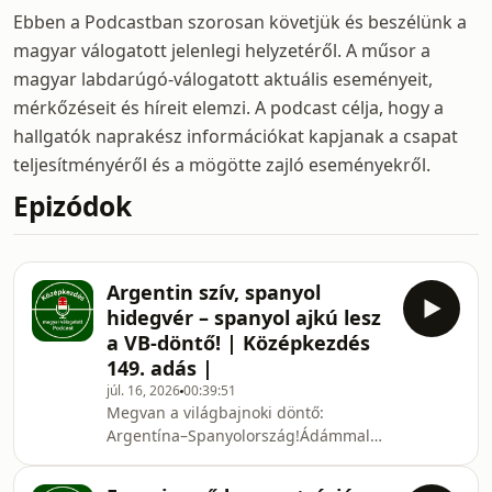
Ebben a Podcastban szorosan követjük és beszélünk a
magyar válogatott jelenlegi helyzetéről. A műsor a
magyar labdarúgó-válogatott aktuális eseményeit,
mérkőzéseit és híreit elemzi. A podcast célja, hogy a
hallgatók naprakész információkat kapjanak a csapat
teljesítményéről és a mögötte zajló eseményekről.
Epizódok
Argentin szív, spanyol
hidegvér – spanyol ajkú lesz
a VB-döntő! | Középkezdés
149. adás |
júl. 16, 2026
00:39:51
Megvan a világbajnoki döntő:
Argentína–Spanyolország!Ádámmal
átbeszéltük, hogyan fordított
Argentína Anglia ellen, hogyan