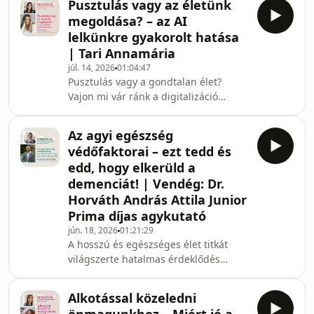
Pusztulás vagy az életünk
hogy szépnek lássanak bennünket. Az
megoldása? – az AI
idő múlásával azonban egyre
lelkünkre gyakorolt hatása
nehezebb megfelelni az éppen
| Tari Annamária
aktuális elvárásoknak. A közösségi
júl. 14, 2026
01:04:47
felületeken, a reklámokban, a
Pusztulás vagy a gondtalan élet?
médiában vagy akár egy állásinterjún
Vajon mi vár ránk a digitalizáció
negyven év felett már sokszor idősnek
terjedésével és a mesterséges
számít az ember – különöse
intelligencia térhódításával?
Az agyi egészség
Munkavállalóként, szülőként, de a
védőfaktorai – ezt tedd és
társadalomért felelősséget vállaló
edd, hogy elkerüld a
emberként is érintettek vagyunk
demenciát! | Vendég: Dr.
abban a kérdésben, milyen
Horváth András Attila Junior
következményei lehetnek annak, ha
nemcsak kiaknázzuk a mesterséges
Prima díjas agykutató
intelligenciában rejlő lehetőségeket,
jún. 18, 2026
01:21:29
hanem életünk fontos kérdéseinek
A hosszú és egészséges élet titkát
megválas
világszerte hatalmas érdeklődés
övezi, a longevity kapcsán egyre
többet hallunk az alvás fontosságáról
Alkotással közeledni
és arról is, hogy 40 fölött miért