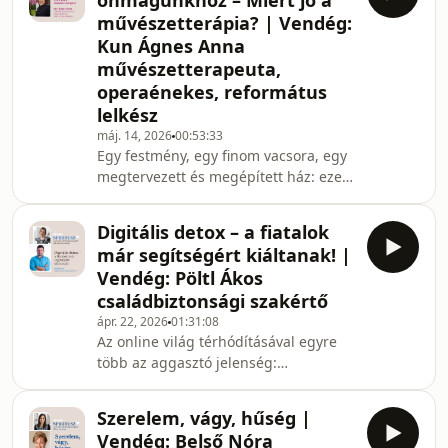
önmagunkhoz – Miért jó a
kulcskérdés az izomépítés. De vajon
művészetterápia? | Vendég:
mi köze mindennek az agyunk
Kun Ágnes Anna
egészségéhez? Az időskori mentális
művészetterapeuta,
leépüléssel, demenciával
diagnosztizált betegek száma ma
operaénekes, református
Magyarországon kb. 250 ezer, de az
lelkész
ápolásban részt vevő családtagokkal e
máj. 14, 2026
00:53:33
Egy festmény, egy finom vacsora, egy
megtervezett és megépített ház: ezek
mind alkotások. Fontos az eredmény,
az esztétika és az íz, de talán az
Digitális detox – a fiatalok
odavezető út, a képzelet és annak
már segítségért kiáltanak! |
megvalósítása még nagyobb
Vendég: Pöltl Ákos
jelentőségű. Az alkotás önismereti
családbiztonsági szakértő
úton is segíthet minket, de
ápr. 22, 2026
01:31:08
gyógyíthatja is a lelkünket. A
Az online világ térhódításával egyre
művészetterápia hatásairól,
több az aggasztó jelenség:
gyakorlatáról és az alkotás
manipuláció, agresszió, depresszió és
ajándékairól szól a Spiritusz adása,
a többi. A szakemberek egy ideje már
amelynek
Szerelem, vágy, hűség |
kongatják a vészharangot, de vajon
Vendég: Belső Nóra
elég komolyan vesszük-e, értjük-e,