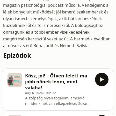
magazin pszichológiai podcast műsora. Vendégeink a
lélek bonyolult működését jól ismerő szakemberek és
olyan ismert személyiségek, akik bátran beszélnek
küzdelmeikről és felismeréseikről. A boldogsághoz
önmagunk és a többi ember viselkedésének
megértésén keresztül vezet az út. A harmadik évadban
a műsorvezető Bóna Judit és Németh Szilvia.
Epizódok
Kösz, jól! – Ötven felett ma
jobb nőnek lenni, mint
valaha!
aug. 6, 2026
01:05:22
A szépség olyan fogalom, amelyről
mindenkinek van elképzelése. Sokan
sokfélét gondolunk róla, de legyünk
őszinték: a legtöbben vágyunk arra,