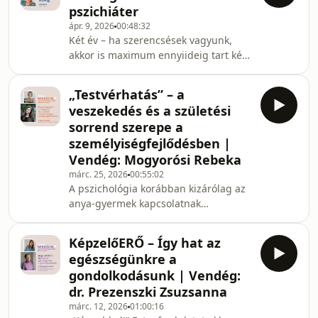
pszichiáter
hogy mi történik pontosan?Korábban
ápr. 9, 2026
00:48:32
a figyelmünkre, ma már az
Két év – ha szerencsések vagyunk,
érzéseinkre is vadásznak az ebből
akkor is maximum ennyiideig tart két
gigaprofitot termelő technológiai
ember között a kémiai szerelem, a
cégek. Hogyan? Ha ezt megértjük,
„lila köd”. Sokan
könnyebb lesz rálépni a digit
„Testvérhatás” – a
átéljükóvodáskorunkban, kamaszként,
veszekedés és a születési
felnőttként, de akár idősen is
sorrend szerepe a
eltalálhat minketÁmor nyila – maga az
személyiségfejlődésben |
érzés mindig nagyon hasonló.Ránk
Vendég: Mogyorósi Rebeka
találhat magányosan, de akár úgy is,
hogy márpárkapcsolatban élünk;
márc. 25, 2026
00:55:02
A pszichológia korábban kizárólag az
tulajdonképpen a véletlen műve. Az
anya-gyermek kapcsolatnak
viszont már rajtunk múlik, mit kezdü
tulajdonított különleges jelentőséget.
Úgy gondolták a kutatók, hogy ez az
KépzelőERŐ – Így hat az
érzelmi kötelék az, amely a
egészségünkre a
személyiség formálódását leginkább
gondolkodásunk | Vendég:
meghatározza, az apához, a
dr. Prezenszki Zsuzsanna
testvérekhez fűződő viszony pedig
márc. 12, 2026
01:00:16
jóval kevesebb figyelmet kapott. Ma