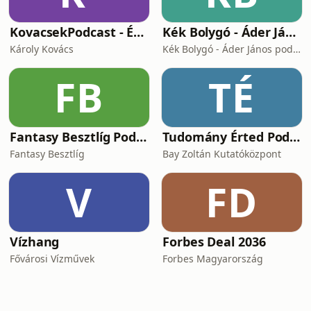
KovacsekPodcast - Értékes beszélgetések
Kék Bolygó - Áder János podcastja
Károly Kovács
Kék Bolygó - Áder János podcastja
FB
TÉ
Fantasy Besztlíg Podcast
Tudomány Érted Podcast
Fantasy Besztlíg
Bay Zoltán Kutatóközpont
V
FD
Vízhang
Forbes Deal 2036
Fővárosi Vízművek
Forbes Magyarország