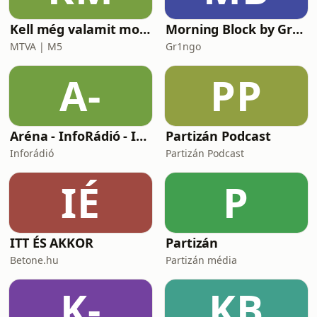
Kell még valamit mondanom, Ildikó?
Morning Block by Gr1ngo
MTVA | M5
Gr1ngo
A-
PP
Aréna - InfoRádió - Infostart.hu
Partizán Podcast
Inforádió
Partizán Podcast
IÉ
P
ITT ÉS AKKOR
Partizán
Betone.hu
Partizán média
K-
KB