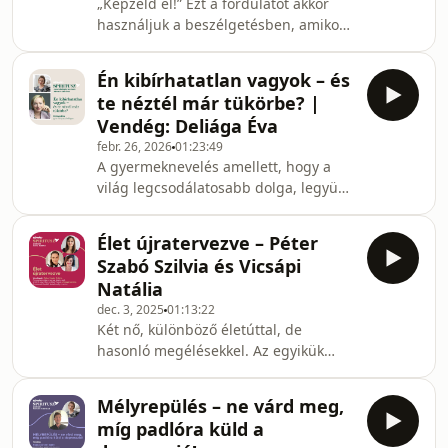
„Képzeld el!” Ezt a fordulatot akkor
már egyre több kutatás vizsgálja,
használjuk a beszélgetésben, amikor
hogy például a születési sorrend, a
izgalmas témába kezdünk. Az agyban
testvérek közötti biztonságos kö
való kivetítést azonban nemcsak
Én kibírhatatlan vagyok – és
történetekre, élményekre, de
te néztél már tükörbe? |
gyógyulásra vagy bizonyos
Vendég: Deliága Éva
betegségek megelőzésére is
febr. 26, 2026
01:23:49
alkalmazhatjuk.Test, lélek, gondolat –
A gyermeknevelés amellett, hogy a
ennek a háromnak a harmóniájakell
világ legcsodálatosabb dolga, legyünk
az egészségünkhöz. Régóta tudjuk,
őszinték, sokszor egyáltalán nem
hogy a lélek hat a fizikai állapotunkra,
könnyű feladat. A dackorszaktól
és fordítva. Azzal azonban már
Élet újratervezve – Péter
kezdve a kamaszkoron át a leválásig,
Szabó Szilvia és Vicsápi
és még azon is túl, rendszeresen
Natália
felbukkannak olyan élethelyzetek,
dec. 3, 2025
01:13:22
nehézségek, amelyek kezeléséhez –
Két nő, különböző életúttal, de
bár mindent megteszünk – kevésnek
hasonló megélésekkel. Az egyikük
érezzük magunkat. A szülő–gyermek
színpadon állva, másikuk
kapcsolat igazi érzelmi hullámvasút,
üzletasszonyként fürdött a sikerben,
mélységekkel és maga
Mélyrepülés – ne várd meg,
de egyik napról a másikra
míg padlóra küld a
mindkettejük a padlón találta magát.