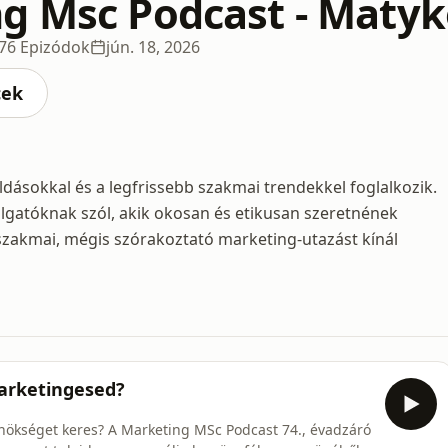
g Msc Podcast - Maty
76 Epizódok
jún. 18, 2026
cek
sokkal és a legfrissebb szakmai trendekkel foglalkozik.
lgatóknak szól, akik okosan és etikusan szeretnének
 szakmai, mégis szórakoztató marketing-utazást kínál
marketingesed?
nökséget keres? A Marketing MSc Podcast 74., évadzáró