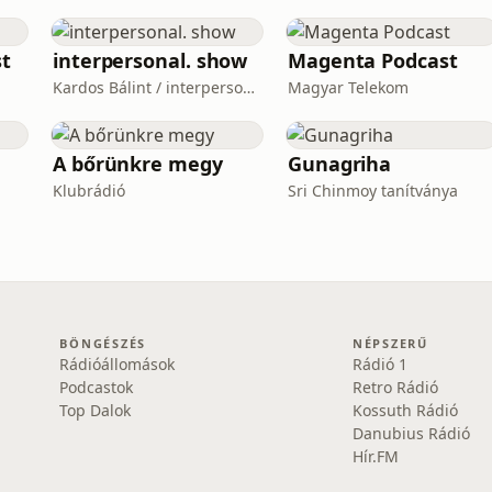
t
interpersonal. show
Magenta Podcast
Kardos Bálint / interpersonal.host
Magyar Telekom
A bőrünkre megy
Gunagriha
Klubrádió
Sri Chinmoy tanítványa
BÖNGÉSZÉS
NÉPSZERŰ
Rádióállomások
Rádió 1
Podcastok
Retro Rádió
Top Dalok
Kossuth Rádió
Danubius Rádió
Hír.FM