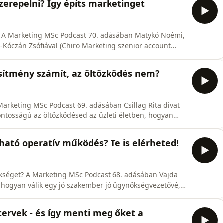
zerepelni? Így építs marketinget
i! A Marketing MSc Podcast 70. adásában Matykó Noémi,
Kóczán Zsófiával (Chiro Marketing szenior account
es influencer kampányokba fogni, hogyan lehet ezt
ell elkerülni.Ebben az epizódban megtudod, miért
jesítmény számít, az öltözködés nem?
 Marketing MSc Podcast 69. adásában Csillag Rita divat
ontosságú az öltözködésed az üzleti életben, hogyan
és hogyan használhatod tudatosan a stílust a karriered
ogy már 20-50 milliszekundum alatt kialakul az első
ázható operatív működés? Te is elérheted!
ökséget? A Marketing MSc Podcast 68. adásában Vajda
l, hogyan válik egy jó szakember jó ügynökségvezetővé,
egy szolgáltató cég skálázható és akár eladható is.Az
 a &quot;több ügyfél = több profit&quot; gondolkodás,
tervek - és így menti meg őket a