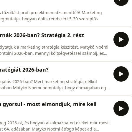
tos tűzoltást profi projektmenedzsmentté!A Marketing
mutatja, hogyan építs rendszert 5-30 szereplős
anak meg a kollégák és ne romoljanak meg az emberi
ed a marketing projektmenedzsment 4 kulcsfontosságú
nák 2026-ban? Stratégia 2. rész
olytatjuk a marketing stratégia készítést. Matykó Noémi
tolni 2026-ban, mennyi költségvetéssel számolj, és
ert.Ebben az epizódban bemutatjuk az eszközök és
ook, videó vs. TikTok), és elmondjuk, hogyan vedd
ratégiát 2026-ban?
gatás 2026-ban? Mert marketing stratégia nélkül
dásában Matykó Noémi bemutatja, hogy önmagában egy
ár nem hoz üzleti sikert. Szükség van egy átfogó
epizódban megtudod, miért veszélyes a ChatGPT-vel
 gyorsul - most elmondjuk, mire kell
 meg 2026-ot, és hogyan alkalmazhatod ezeket már most
st 64. adásában Matykó Noémi átfogó képet ad a