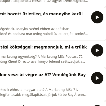
soport tulajdonosa meséli el az ügyfél szemszögéből,
kus, mi volt meglepő, és mit tanácsol más cégvezetőknek
y választ marketingügynökséget, ahogy nem szabadna:
mit hozott üzletileg, és mennyibe kerül
 a cégednek? Matykó Noémi ebben az adásban
ideó és podcast marketing valódi üzleti erejét, konkrét
latai alapján.A Marketing MSc podcast 73. adása tehát
zól, mégsem magunkról beszélünk elsősorban - hanem
detési költséggel: megmondjuk, mi a trükk
ő marketing ügynökség? A Marketing MSc Podcast 72.
ing Client Directorával könyörtelenül szétszedjük a
nden lépést, minden titkot elmesélünk.Ebben az
o ügyfélszerzési rendszere az első megkereséstől a
kor veszi át végre az AI? Vendégünk Bay
zkedik ehhez a magyar piac? A Marketing MSc 71.
 legfontosabb megállapításait járjuk körbe Bay Áronnal
C szakértő Magyarországon.Az említett riportot több
isan, 50%-ban európaiak, 30%-ban észak-amerikaiak,