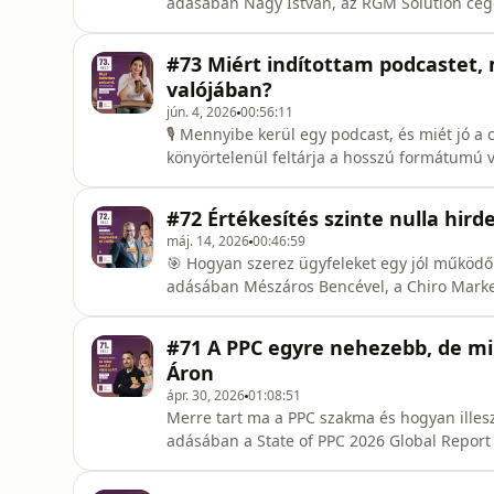
adásában Nagy István, az RGM Solution cégc
miért választotta a Chirót, mi volt szimpati
ügynökségválasztás előtt.A legtöbb cég úg
#73 Miért indítottam podcastet, 
árlista alapján,
valójában?
jún. 4, 2026
00:56:11
🎙️ Mennyibe kerül egy podcast, és miét jó
könyörtelenül feltárja a hosszú formátumú v
számokkal, a Chiro Marketing saját tapaszta
magáról a marketing célú podcastolásról s
#72 Értékesítés szinte nulla hir
az elkötelezett podcastoláss
máj. 14, 2026
00:46:59
🎯 Hogyan szerez ügyfeleket egy jól működ
adásában Mészáros Bencével, a Chiro Market
Chiro teljes ügyfélszerzési folyamatát – mi
epizódban megtudod, hogyan épül fel a Chir
#71 A PPC egyre nehezebb, de mi
szerződéskötésig, miért nem alka
Áron
ápr. 30, 2026
01:08:51
Merre tart ma a PPC szakma és hogyan illes
adásában a State of PPC 2026 Global Report
(Exact Match), aki az egyik legismertebb PP
mint 1300 PPC szakember töltötte ki globál