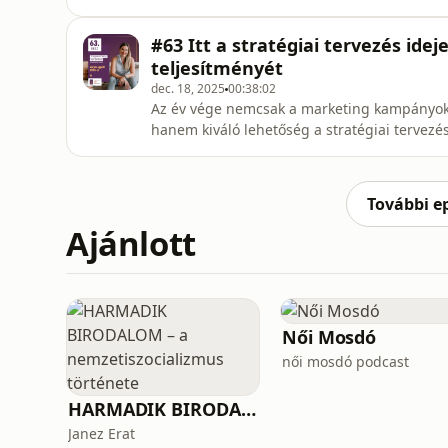
tartalommarketing és közösségi média legfor
fűszerezve.Ebben az epizódban megtudod, m
#63 Itt a stratégiai tervezés idej
hogyan használd helyesen az AI-alapú tarta
teljesítményét
dec. 18, 2025
00:38:02
Az év vége nemcsak a marketing kampányok és
hanem kiváló lehetőség a stratégiai tervezés
és a következő év előkészítésre, az januárb
indul. Ráadásul a céges és marketinges str
áttekinthetőek, mert
További e
Ajánlott
Női Mosdó
női mosdó podcast
HARMADIK BIRODALOM – a nemzetiszocializmus története
Janez Erat