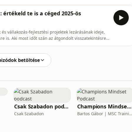
róbb trendjeiről, gyakorlati példákkal
iért maradnak továbbra is uralkodóak a rövid videók,
e: értékeld te is a céged 2025-ös
 vállakozás-fejlesztési projektek lezárásának ideje,
re is. Aki most időt szán az átgondolt visszatekintésre
an nem kapkodással, hanem fókuszált építkezéssel
uktúrák a két ünnep közötti szünetben könnyebben
pizódok betöltése
Csak Szabadon podcast
Champions Mindset Podcast
Csak Szabadon
Bartos Gábor | MSC Training Gr