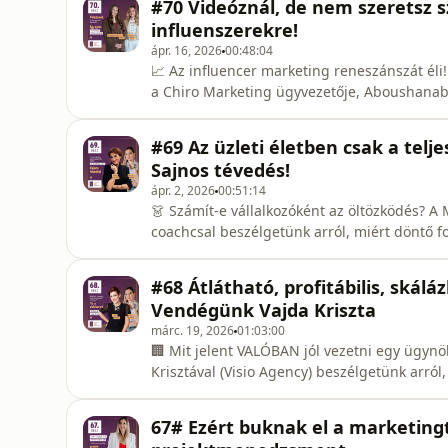
#70 Videóznál, de nem szeretsz s
ügynökségek és in-house c
influenszerekre!
ápr. 16, 2026
00:48:04
📈 Az influencer marketing reneszánszát él
a Chiro Marketing ügyvezetője, Aboushanab-
manager) beszélget arról, hogy kinek érdem
igazán jól csinálni, és milyen buktatókat k
#69 Az üzleti életben csak a tel
működik jobban az influencer
Sajnos tévedés!
ápr. 2, 2026
00:51:14
👗 Számít-e vállalkozóként az öltözködés? A
coachcsal beszélgetünk arról, miért döntő f
épít vagy rombol bizalmat a megjelenésed, 
építésében.Ebben az epizódban megtudod, h
#68 Átlátható, profitábilis, skál
benyomás, amikor v
Vendégünk Vajda Kriszta
márc. 19, 2026
01:03:00
🏢 Mit jelent VALÓBAN jól vezetni egy ügyn
Krisztával (Visio Agency) beszélgetünk arró
mi a különbség a kettő között, és mitől lesz 
interjúból megtudod, miért nem célravezető
67# Ezért buknak el a marketing
hogyan kerüld