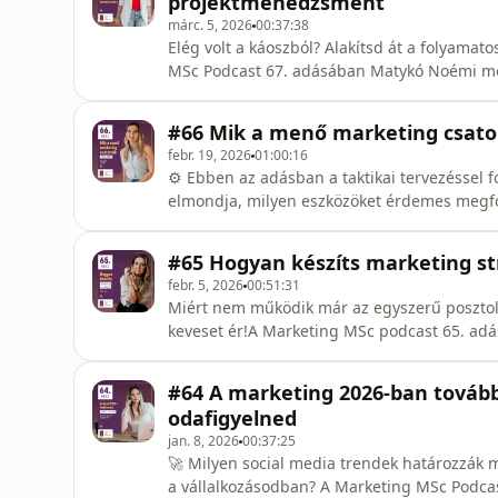
projektmenedzsment
márc. 5, 2026
00:37:38
Elég volt a káoszból? Alakítsd át a folyama
MSc Podcast 67. adásában Matykó Noémi meg
marketing projektekből, hogy ne bolondulj
kapcsolatok.Ebből az adásból megismerhet
#66 Mik a menő marketing csator
fázisát: tervezés, előkészítés,
febr. 19, 2026
01:00:16
⚙️ Ebben az adásban a taktikai tervezéssel f
elmondja, milyen eszközöket érdemes megfon
hogyan optimalizáld folyamatosan a rendsz
csatornák közti különbséget (poszt vs. Faceb
#65 Hogyan készíts marketing st
figyelembe az erőforrás
febr. 5, 2026
00:51:31
Miért nem működik már az egyszerű posztol
keveset ér!A Marketing MSc podcast 65. a
Facebook oldal, PPC kampány vagy hírlevél m
marketing stratégiára a sikerhez!Ebben az 
#64 A marketing 2026-ban tovább
összetákolt &quot;stratégia&quot;, h
odafigyelned
jan. 8, 2026
00:37:25
🚀 Milyen social media trendek határozzák
a vállalkozásodban? A Marketing MSc Podca