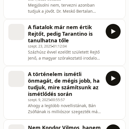
Megjósolni nem, tervezni azonban
szakértőjével, Csapody Kingával, a
tudjuk a jövőt. Dr. Meskó Bertalan
Manó Könyvek kiadóvezetőjével, Dávid
azért, hogy egyesíteni tudja az orvosi
Ádám íróv
és a technológiai szemléletet új
A fiatalok már nem értik
szakmát alapított: orvosi
Rejtőt, pedig Tarantino is
jövőkutatással kezdett el foglalkozni.
tanulhatna tőle
Azt szeretné, ha a hasznos
szept. 23, 2025
01:12:04
technológiai újítások világszerte a
Százhúsz évvel ezelőtt született Rejtő
klinikai gyakorlat részévé válnának, és
Jenő, a magyar szórakoztató irodalom
ha közérthetően tudnánk beszélni a
évtizedeken át legolvasottabb
jövőnkről. A témában megjelent
szerzője, mégis mintha kicsit
kötete hosszú ideig szerep
A történelem ismétli
elsikkadna az évforduló a Jókai-
önmagát, de mégis jobb, ha
emlékév mellett. Egyre kevesebb fiatal
tudjuk, mire számítsunk az
tud kapcsolódni a Rejtői humorhoz,
ismétlődés során
amely egyebek mellett azzal is
szept. 9, 2025
00:55:57
magyarázható, hogy nyelvi játékai ma
Ahogy a legtöbb novellistának, Bán
már nehezen dekódolhatók. De mit
Zsófiának is milliószor szegezték már
tehet az irodalomtörténet, vagy az
a kérdést: mikor jelentkezik végre
iskola azért, hogy fen
regénnyel? Eddig kellett várni. A
Nem Kondor Vilmos, hanem