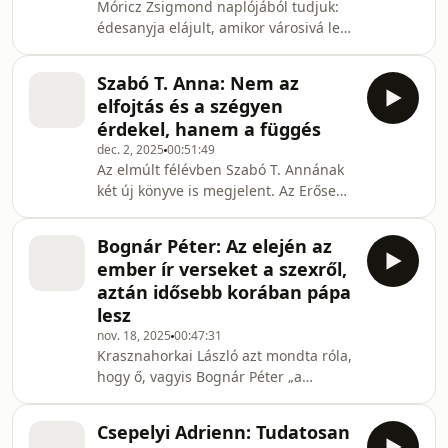
Móricz Zsigmond naplójából tudjuk:
korszak Jugoszláviájában eltöltött
édesanyja elájult, amikor városivá lett
gyerekkortól és a menekülés-szerű
fia először állított karácsonyfát. Ez
Magyarors
annak fényében, hogy a fenyőállítás
Szabó T. Anna: Nem az
eredetileg német evangélikus szokás
elfojtás és a szégyen
volt, annyira már nem is meglepő.
érdekel, hanem a függés
Szerencsére miután Ferenc császár a
dec. 2, 2025
00:51:49
Hofburgban dísztetetett fát az
Az elmúlt félévben Szabó T. Annának
ünnepekre, a katolikus Bécs is
két új könyve is megjelent. Az Erősebb
elfogadó lett a hagyományteremtő
nálam egy igazán elmélyült
szándék mellett. Morcsányi Elza
novelláskötet a függőségről és az
harmadik könyvében
Bognár Péter: Az elején az
önkontrollról, a Neked hoztam pedig
ember ír verseket a szexről,
egy játékos hangú „adventi
aztán idősebb korában pápa
versnaptár”. A József Attila-díjas
lesz
szerző mindkettőről mesél Nyáry
nov. 18, 2025
00:47:31
Krisztiánnak, aki egyebek mellett arról
Krasznahorkai László azt mondta róla,
is kérdezi, hogy a menekülés az
hogy ő, vagyis Bognár Péter „a
önvédelemmel vagy a szabadsággal
legnagyobb közöttünk”. Ez a bók most,
egyenlő-e inkább. Kiderül, ho
az irodalmi Nobel-díj után mintha
Csepelyi Adrienn: Tudatosan
még nagyobb erővel hatna. Bognár