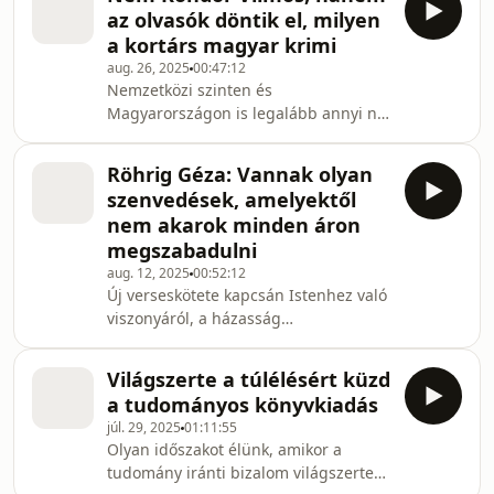
május végén bemutatott Alétheia él
az olvasók döntik el, milyen
egy különleges családregény, amely
a kortárs magyar krimi
egyszerre beszél a történelem egyik
aug. 26, 2025
00:47:12
legvészterhesebb korszakáról egy
Nemzetközi szinten és
budapesti zsidó család történetén
Magyarországon is legalább annyi női
keresztül, és arról is, miként ismétli
krimiíró van ma már, mint férfi, a
magát a történelem. A Rio de
műfaj pedig hosszú évtizedek után
Janeiróban szület
Röhrig Géza: Vannak olyan
végre reneszánszát éli itthon is. Egyre
szenvedések, amelyektől
több kötet jelenik meg és egyre több
nem akarok minden áron
az új szerző. Mindeközben jól látszik,
megszabadulni
hogy szomjaznak az olvasók a
aug. 12, 2025
00:52:12
sorozatokra, bár a „stand alone”
Új verseskötete kapcsán Istenhez való
vagyis az egyrészes kötetek is
viszonyáról, a házasság
kelendőek. Mintha az utóbbi időben
intézményéről, soha meg nem ismert
bátrabban mernének szakítani
édesanyjához fűződő érzelmeiről, és
Világszerte a túlélésért küzd
arról is mesél a Buksóban Röhrig
a tudományos könyvkiadás
Géza, hogy a megbocsátás sajtója
júl. 29, 2025
01:11:55
talán túlontúl is jó. A két évtizedes
Olyan időszakot élünk, amikor a
New York-i tartózkodás után idén
tudomány iránti bizalom világszerte
hazatelepülő szerző három versét fel