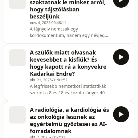
szoktatnak le minket arról,
ráadásul szintén nemrég kapott díjat,
hogy tájszólásban
idén ő az egyik nyertese a magyar
beszéljünk
irodalom nagy múltú szakmai
nov. 4, 2025
00:48:11
elismerésének, a Déry-díjnak. Erről, az
A tájnyelv nemcsak egy
életműről, új könyvéről is szó esik a
kordokumentum, hanem egy névjegy
Buksó új epizódjában. A frissen
is. Csepelyi Adrienn író-újságíró
díjazott szerző
Penyigén, egy aprócska felső-tiszai
A szülők miatt olvasnak
faluban nőtt fel, és máig ezer szállal
kevesebbet a kisfiúk? És
kötődik a szatmári paraszti
hogy kapott rá a könyvekre
kultúrához, gasztronómiához és a
Kadarkai Endre?
nyelvjáráshoz. Néhány héttel ezelőtt
okt. 21, 2025
01:01:52
jelent meg Nagymamám magyaráz
A legfrissebb nemzetközi statisztikák
címmel legújabb könyve, amelyet
szerint a 8 és 18 év közötti lányok 40
nehéz bármilyen műfajba besorolni,
százaléka olvas szabadidejében, míg
hiszen egyszerre tekinthető egy
a fiúknak csak a 25 százaléka. Sajnos a
vallomás
A radiológia, a kardiológia és
magyar adatok sem túl biztatóak. Az
az onkológia lesznek az
derült ki, hogy az elmúlt években
egyértelmű győztesei az AI-
drasztikusan romlott a gyerekek
forradalomnak
szövegértése – elsősorban a fiúké.
okt. 7, 2025
00:52:33
Nyáry Krisztián a téma három