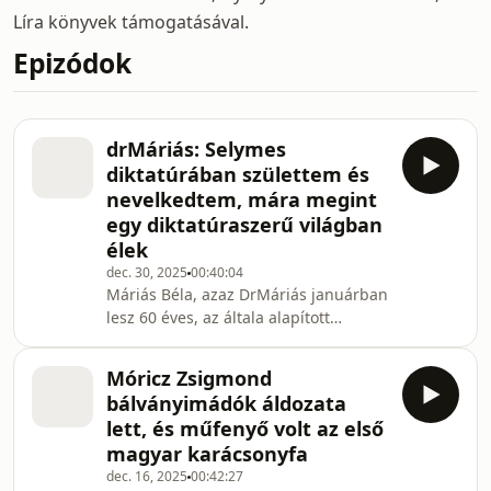
Líra könyvek támogatásával.
Epizódok
drMáriás: Selymes
diktatúrában születtem és
nevelkedtem, mára megint
egy diktatúraszerű világban
élek
dec. 30, 2025
00:40:04
Máriás Béla, azaz DrMáriás januárban
lesz 60 éves, az általa alapított
Tudósok zenekar pedig 40. Az
évfordulókat egy életmű-kiállítás és
Móricz Zsigmond
egy különleges jubileumi album
bálványimádók áldozata
kíséri. Az Éljen a diktatúra! című kötet
lett, és műfenyő volt az első
hatvan életrajzi írásban beszél a
magyar karácsonyfa
festő-zenész-író összetéveszthetetlen
dec. 16, 2025
00:42:27
művészeti víziójáról, életútjáról a Tito-