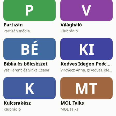
P
V
Partizán
Világháló
Partizán média
Klubrádió
BÉ
KI
Biblia és bölcsészet
Kedves Idegen Podcast
Vas Ferenc és Sinka Csaba
Virovecz Anna, @kedves_idegen és Csibra-Kaizler Tamara, újságíró
K
MT
Kulcsrakész
MOL Talks
Klubrádió
MOL Talks