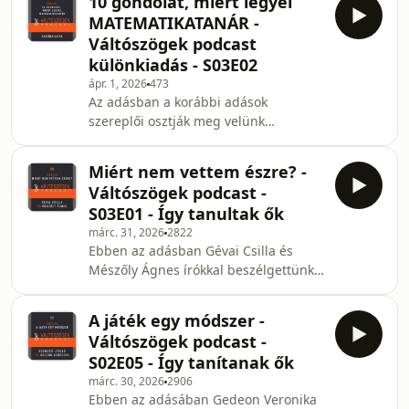
10 gondolat, miért legyél
jól a statisztika a kritikai gondolkodás
a számokról? Hon
MATEMATIKATANÁR -
fejlesztésére? Miként lehet a
Váltószögek podcast
statisztikával manipulálni? Mire
különkiadás - S03E02
érdemes hangsúlyt helyezni a téma
ápr. 1, 2026
473
oktatásánál? Matematika-e egyáltalán
Az adásban a korábbi adások
a statisztika? Hogyan kapcsolódnak
szereplői osztják meg velünk
össze a játékok és a
gondolataikat, miért legyen valaki
valószínűségszámítás? Az adás
matematikatanár. Miért érdemes ezt a
Miért nem vettem észre? -
hivatást választani egy fiatalnak, és
Váltószögek podcast -
miért is érdemes magasabb szinten
S03E01 - Így tanultak ők
matematikát tanulni? Akik megosztják
márc. 31, 2026
2822
gondolataikat: dr. Beer Miklós -
Ebben az adásban Gévai Csilla és
katolikus püspök; Csűrös András -
Mészőly Ágnes írókkal beszélgettünk,
református lelkész; Gedeon Veronika -
milyen élményeik voltak a matematika
matematikatanár; Gévai Csilla - írónő;
tanulásával kapcsolatban. Mi okozott
Horváth Gábor - a
A játék egy módszer -
nekik gondot a matematika
Váltószögek podcast -
tanulásában, és milyen hasonlóságok
S02E05 - Így tanítanak ők
vannak az írói és tanári hivatás között?
márc. 30, 2026
2906
Milyen fontos a visszajelzés a
Ebben az adásában Gedeon Veronika
diákoktól és olvasóktól? Miért fontos