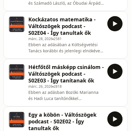
és Számadó László, az Óbudai Árpád
egy humán értelmiséginek érteni és
Gimnázium tanárai voltak a
tudni a matematikát? Többek között
vendégeink, akikkel a matematika
ezeket a kérdé
Kockázatos matematika -
játékokról és a játékok
Váltószögek podcast -
matematikájáról beszélgettünk.
S02E04 - Így tanultak ők
Milyen játékokat vigyünk be órára?
márc. 28, 2026
2581
Milyen gyakran játszunk az órán? Mik
Ebben az adásában a Költségvetési
a kedvenc játékok? Milyen
Tanács korábbi és jelenlegi elnökével
matematikája van a játékoknak?
dr. Kovács Árpáddal és Horváth
Hogyan kapcsolódik össze a cirkusz és
Gáborral beszélgettünk. Mit is jelent
a matematika? Elsősorban ezeket a
Hétfőtől másképp csinálom -
közgazdásznak lenni? Miért fontos
kérdéseket járt
Váltószögek podcast -
ebben a szakmában a matematika?
S02E03 - Így tanítanak ők
Hogyan hathatnak a matematikai
márc. 26, 2026
2818
tanulmányok az ember
Ebben az adásban Bozóki Marianna
pályaválasztására? Mivel küzdtek ők a
és Hadi Luca tanítónőkkel
matematikai tanulmányaik során?
beszélgettünk. A matematika oktatás
Tudjuk-e kezelni a jövőre vonatkozó
alsó tagozaton kezdődik, és ezt fontos
bizonytalanságot? Ezekre és más kér
Egy a köbön - Váltószögek
mindenkinek látni. Mi a különbség
podcast - S02E02 - Így
alsó tagozaton vagy középiskolában
tanultak ők
matematikát tanítani? Miért szeret