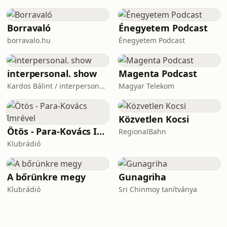
Borravaló
Énegyetem Podcast
borravalo.hu
Énegyetem Podcast
interpersonal. show
Magenta Podcast
Kardos Bálint / interpersonal.host
Magyar Telekom
Közvetlen Kocsi
Ötös - Para-Kovács Imrével
RegionalBahn
Klubrádió
A bőrünkre megy
Gunagriha
Klubrádió
Sri Chinmoy tanítványa