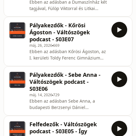
Ebben az adásban a Dumaszínház két
tagjával, Fülöp Viktorral és Litkai
Gergellyel beszélgettünk a
matematika és a humor kapcsolatáról.
Pályakezdők - Kőrösi
Hogyan lesz valakiből humorista?
Ágoston - Váltószögek
Kiszámítható-e matematikailag egy
podcast - S03E07
poén? Miben hasonlít és miben
máj. 26, 2026
669
különbözik egy tanári fellépés egy
Ebben az adásban Kőrösi Ágoston, az
humorista fellépésétől? Tanítható-e a
I. kerületi Toldy Ferenc Gimnázium
humor? Mitől lehet humoros egy
matematika-informatika szakos tanára
matematikafeladat? Honlapunk:
mondja el, hogy milyen örömök és
https://www.bolyai.hu/ Facebook
Pályakezdők - Sebe Anna -
nehézségek kísérik egy pályakezdő
Váltószögek podcast -
munkáját. Kidül az adásból, miért
S03E06
kellett volna többet tanulni az
máj. 14, 2026
729
egyetemen, mennyire fontos lehet
Ebben az adásban Sebe Anna, a
egy bullyinggal kapcsolatos kurzus és
budapesti Berzsenyi Dániel
miért is hasznos ez a hivatás.
Gimnázium matematikatanára
Honlapunk: https://www.bolyai.hu/
mondja el, hogy milyen örömök és
Facebook oldalunk: htt
Felfedezők - Váltószögek
nehézségek kísérik egy pályakezdő
podcast - S03E05 - Így
munkáját. Megtudhatjuk mire