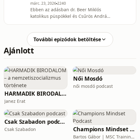
márc. 23, 2026
2240
valaki alsós diákokat tanítani? Hogyan
Ebben az adásban dr. Beer Miklós
sajátítják el a matematika nyelvét a 6-
katolikus püspökkel és Csűrös András
10 évesek, és hogyan segítik egymást
református lelkésszel beszélgettünk a
órán? Miért is olyan nehéz alsó
matematikáról és annak tanításáról.
tagozaton matem
Miben hasonlít egymáshoz a tanári és
További epizódok betöltése
papi hivatás? Hogyan jelenik meg a
Ajánlott
matematika az istentiszteleten és a
teológiában? Hogyan kapcsolódik
össze a végtelen és az örök élet
fogalma? Hogyan segíthet a
matematika a teológiai
Női Mosdó
tanulmányokban? Többek között eze
női mosdó podcast
HARMADIK BIRODALOM – a nemzetiszocializmus története
Janez Erat
Csak Szabadon podcast
Champions Mindset Podcast
Csak Szabadon
Bartos Gábor | MSC Training Group