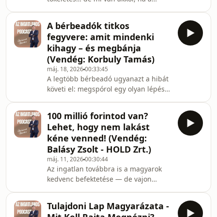
euró lehetséges hatásait a magyar
társasház tele van problémákkal?
ingatlanpiacra, megvizsgáljuk a
Ebben a videóban végigvesszük
környe
A bérbeadók titkos
azokat a társasházi dokumentumokat
fegyvere: amit mindenki
és jogi helyzeteket, amelyeket
kihagy – és megbánja
kötelező ellenőrizni vásárlás előtt, ha
(Vendég: Korbuly Tamás)
nem akarsz milliós meglepetéseket
máj. 18, 2026
00:33:45
vagy hosszú évekre szóló
A legtöbb bérbeadó ugyanazt a hibát
konfliktusokat.Részletesen átbeszéljük
követi el: megspórol egy olyan lépést,
a leggyakoribb hibákat, „red flag”-eket
ami később akár milliós veszteséget
és azokat a dokumentumokat, a
okozhat. Ebben a videóban Korbuly
100 millió forintod van?
Tamás közjegyzővel beszélgetünk
Lehet, hogy nem lakást
arról, hogyan tudod jogilag is
kéne venned! (Vendég:
biztonságban tudni az ingatlanodat,
Balásy Zsolt - HOLD Zrt.)
mire való valójában a közjegyzői
máj. 11, 2026
00:30:44
okirat, és mit tehetsz, ha problémás
Az ingatlan továbbra is a magyarok
albérlővel találkozol.Ha ingatlant adsz
kedvenc befektetése — de vajon
ki, vagy tervezed a bérbeadást, ez a
tényleg ez a legjobb döntés 2026-
videó ren
ban? Mi történik, ha ugyanazt a 100
Tulajdoni Lap Magyarázata -
millió forintot inkább a tőzsdén