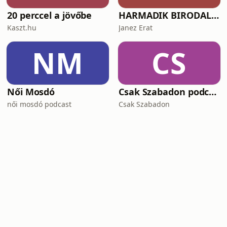
20 perccel a jövőbe
HARMADIK BIRODALOM – a nemzetiszocializmus története
Kaszt.hu
Janez Erat
NM
CS
Női Mosdó
Csak Szabadon podcast
női mosdó podcast
Csak Szabadon