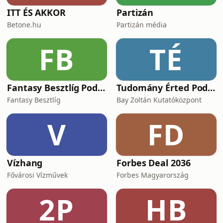
ITT ÉS AKKOR
Partizán
Betone.hu
Partizán média
FB
TÉ
Fantasy Besztlíg Podcast
Tudomány Érted Podcast
Fantasy Besztlíg
Bay Zoltán Kutatóközpont
V
FD
Vízhang
Forbes Deal 2036
Fővárosi Vízművek
Forbes Magyarország
2P
HB