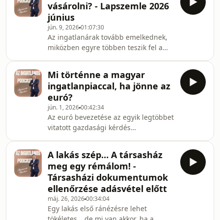
vásárolni? - Lapszemle 2026
REIT, hogyan működik, és mikor lehet
június
jobb választás, mint egy saját lakás
jún. 9, 2026
01:07:30
vagy üzlethelyiség megvásárlása?
Az ingatlanárak tovább emelkednek,
Ebben a beszélgetésben Balásy
miközben egyre többen teszik fel a
Zsolttal járjuk körül az ingatlanpiac és
kérdést: ki tudja és ki akarja
a tőkepiac kapcsolatát, a REIT-ek
megfizetni ezeket az árakat?Ebben a
működését,
Mi történne a magyar
júniusi lapszemlében végigvesszük a
ingatlanpiaccal, ha jönne az
legfontosabb ingatlanpiaci híreket,
euró?
elemzéseket és trendeket.
jún. 1, 2026
00:42:34
Megnézzük, mi zajlik valójában a
Az euró bevezetése az egyik legtöbbet
magyar lakáspiacon, miért tűnnek el a
vitatott gazdasági kérdés
befektetők, hogyan alakul a hitelezés,
Magyarországon, de vajon hogyan
és miért egyre nehezebb az
hatna az ingatlanpiacra?
eladóknak a korábbi árszinte
A lakás szép… A társasház
Emelkednének a lakásárak, vagy
meg egy rémálom! -
éppen stabilizálná a piacot? Mi
Társasházi dokumentumok
történne a hitelekkel, a befektetőkkel
ellenőrzése adásvétel előtt
és azokkal, akik most készülnek első
máj. 26, 2026
00:34:04
otthonuk megvásárlására?Ebben a
Egy lakás első ránézésre lehet
videóban részletesen körbejárjuk az
tökéletes… de mi van akkor, ha a