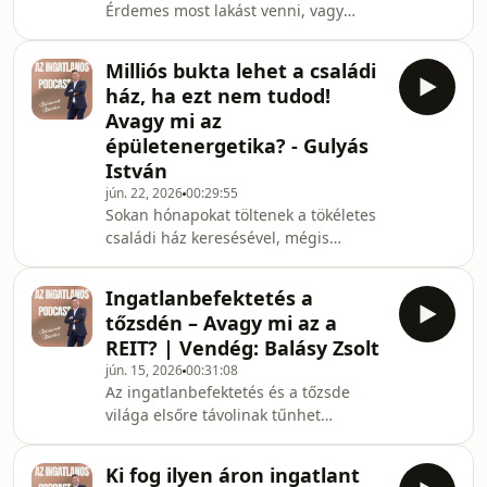
Érdemes most lakást venni, vagy
a hír, miszerint 520 milliárd forinttal
inkább kivárni?Az elmúlt években
kevesebb pénz va
drasztikusan megváltozott a lakás- és
Milliós bukta lehet a családi
hitelpiac. Ebben az epizódban
ház, ha ezt nem tudod!
Sándorfi Balázzsal, a Bankmonitor
Avagy mi az
szakértőjével őszintén beszélgetünk
épületenergetika? - Gulyás
arról, mi mozgatja ma az
István
ingatlanpiacot, milyen hibákat
követnek el a hitelfelvevők, és hogyan
jún. 22, 2026
00:29:55
Sokan hónapokat töltenek a tökéletes
lehet hosszú távon jó pénzügyi
családi ház keresésével, mégis
döntést hozni.Akár első lakásodat ke
figyelmen kívül hagyják az egyik
legfontosabb tényezőt: az épület
Ingatlanbefektetés a
energetikai állapotát. Egy rossz
tőzsdén – Avagy mi az a
döntés akár milliós többletköltséget,
REIT? | Vendég: Balásy Zsolt
váratlan felújításokat és magas
jún. 15, 2026
00:31:08
rezsiszámlákat eredményezhet.Ebben
Az ingatlanbefektetés és a tőzsde
az adásban vendégem Gulyás István
világa elsőre távolinak tűnhet
építészmérnök, a Magyar Családi Ház
egymástól, pedig létezik egy olyan
Tulajdonosok Egyesületének elnöke és
befektetési forma, amely ötvözi a kettő
energiahatékonysági s
Ki fog ilyen áron ingatlant
előnyeit: a REIT. De pontosan mi az a