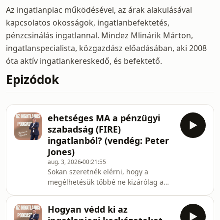
Az ingatlanpiac működésével, az árak alakulásával
kapcsolatos okosságok, ingatlanbefektetés,
pénzcsinálás ingatlannal. Mindez Mlinárik Márton,
ingatlanspecialista, közgazdász előadásában, aki 2008
óta aktív ingatlankereskedő, és befektető.
Epizódok
ehetséges MA a pénzügyi
szabadság (FIRE)
ingatlanból? (vendég: Peter
Jones)
aug. 3, 2026
00:21:55
Sokan szeretnék elérni, hogy a
megélhetésük többé ne kizárólag a
fizetésüktől függjön. De vajon 2026-
ban még mindig elérhető a pénzügyi
Hogyan védd ki az
szabadság (FIRE)