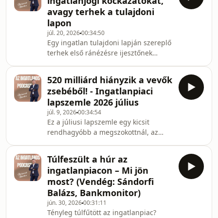
ingatlanjogi kockázatokat,
ingatlanbefektetéssel?Ebben az
avagy terhek a tulajdoni
epizódban Peter Jones osztja meg
lapon
több éves tapasztalatait az
júl. 20, 2026
00:34:50
ingatlanbefektetésről, a passzív
Egy ingatlan tulajdoni lapján szereplő
jövedelem felépítéséről és arról, hogy
terhek első ránézésre ijesztőnek
mennyire reális ma Magyarországon
tűnhetnek, de nem mindegyik jelent
a FIRE életmód.A videóban választ
valódi kockázatot. Ebben a videóban
kapsz többek kö
520 milliárd hiányzik a vevők
végigvesszük, mit jelentenek a
zsebéből! - Ingatlanpiaci
leggyakoribb bejegyzések, melyekre
lapszemle 2026 július
kell igazán odafigyelni, és melyek
júl. 9, 2026
00:34:54
azok, amelyek megfelelő
Ez a júliusi lapszemle egy kicsit
körültekintéssel biztonságosan
rendhagyóbb a megszokottnál, az
kezelhetők.Ha ingatlant vásárolsz,
elmúlt hetekben nem történt annyi
eladsz vagy egyszerűen szeretnéd
nagy horderejű bejelentés, mint az
megérteni a tulajdoni lapot, ez a
Túlfeszült a húr az
előző hónapokban, de ez nem jelenti
ingatlanpiacon – Mi jön
azt, hogy ne lenne miről beszélni.A
most? (Vendég: Sándorfi
videóban végigvesszük azokat a
Balázs, Bankmonitor)
híreket és piaci folyamatokat, amelyek
jún. 30, 2026
00:31:11
most igazán fontosak. Külön
Tényleg túlfűtött az ingatlanpiac?
foglalkozunk azzal, hogy mit jelent az