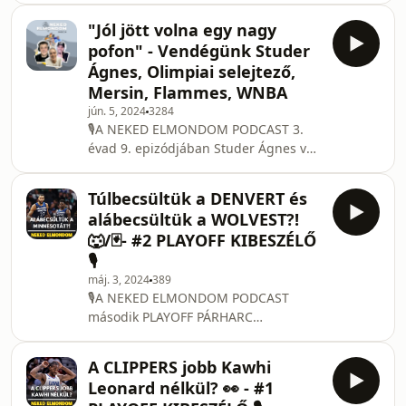
talked about Noah Lyles's
Körmend előző szezonjáról, a
"Jól jött volna egy nagy
kihívásokról és azokról az okokról is,
pofon" - Vendégünk Studer
amik a sikertelen eredmények mögött
Ágnes, Olimpiai selejtező,
állhattak. Ezenfelül Taki mesélt
Mersin, Flammes, WNBA
nekünk a sérüléséről és az új
jún. 5, 2024
3284
csapatával kapcsolatos céljairól is.
🎙️A NEKED ELMONDOM PODCAST 3.
Mindezek mellett szót ejtettünk a
évad 9. epizódjában Studer Ágnes volt
Wimblendonról, az EB-ról és az
a vendégünk. Beszélgettünk a
aktuális NBA történésekről is.
szekszárdi évekről, illetve az idei
Túlbecsültük a DENVERT és
törökországi és franciaországi
alábecsültük a WOLVEST?!
csapatokról is. Ági elmesélte, hogy
🐺/🃏- #2 PLAYOFF KIBESZÉLŐ
milyen kihívásokkal kellett
🎙️
szembenéznie az első légiós éve
máj. 3, 2024
389
során. Természetesen a februári
🎙️A NEKED ELMONDOM PODCAST
olimpiai selejtező tornáról is
második PLAYOFF PÁRHARC
kérdeztük Ágit. Ezenfelül szót
KIBESZÉLŐ során a DENVER-
ejtettünk a Caitlin Clark jelenségről és
MINNESOTA nyugati csatát vettük
a WNB
A CLIPPERS jobb Kawhi
górcső alá. A DENVER 4-1-re győzött a
Leonard nélkül? 👀 - #1
LAKERS ellen az első körben. Utólag