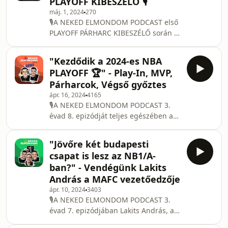
PLAYOFF KIBESZÉLŐ 🎙️
simának tűnhet a párharc, de kétszer
máj. 1, 2024
270
is Murray utolsó másodperces dobása
🎙️A NEKED ELMONDOM PODCAST első
döntött. A MINNESOTA sokak
PLAYOFF PÁRHARC KIBESZÉLŐ során a
meglepetésére 4-0-ra győzött a SUNS
DALLAS-LOS ANGLES CLIPPERS
ellen. A KD, Booker, Bradley triónak
nyugati csatáról beszélgettünk. Az
nem volt válasza a MINNESOTA
"Kezdődik a 2024-es NBA
állás jelenleg 2-2. Eddig amikor
játékára. Szerin
PLAYOFF 🏆" - Play-In, MVP,
Leonard játszott, akkor kétszer
Párharcok, Végső győztes
kikapott a Clippers. Nélküle kétszer
ápr. 16, 2024
4165
nyertek. Vajon Leonard nélkül jobb a
🎙️A NEKED ELMONDOM PODCAST 3.
Clippers? Tartsatok velünk ebben az
évad 8. epizódját teljes egészében az
adásban is!
NBA-nek szenteltük.
Visszatekintettünk az év eleji
"Jövőre két budapesti
tippjeinkre, illetve beszélgettünk az
csapat is lesz az NB1/A-
idei végső esélyesekről is. Az
ban?" - Vendégünk Lakits
alapszakasz potenciális díjazottjairól
András a MAFC vezetőedzője
is szót ejtettünk, továbbá az összes
ápr. 10, 2024
3403
párharcról részletesen beszélgettünk.
🎙️A NEKED ELMONDOM PODCAST 3.
Tartsatok velünk ebben az adásban is!
évad 7. epizódjában Lakits András, a
MAFC vezetőedzője volt a vendégünk.