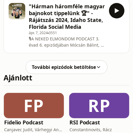
Beszélgettünk a hétvégi Magyar
"Hárman háromféle magyar
Kupáról és a Hepp Kupáról is.
bajnokot tippelünk 🏆" -
Továbbá a másodosztály rájátszás
Rájátszás 2024, Idaho State,
párharcait is végigvettük. Szerinted ki
Florida Social Media
fog feljutni idén az első osztályba?
ápr. 7, 2024
3551
🎙️A NEKED ELMONDOM PODCAST 3.
évad 6. epizódjában Mócsán Bálint, a
DEAC játékosa volt a vendégünk.
Beszélgettünk Bálint MAFC-os éveiről
és az amerikai kihívásokról.
További epizódok betöltése
Végigvettük a magyar bajnokság
Ajánlott
utolsó fordulóját, továbbá a rájátszás
összes párharcáról is kifejtettük a
véleményünket. Természetesen az
idei véső győztest is megtippeltük. Az
FP
RP
epizód záró témájaként Florida új
Social Media szabályairó
Fidelio Podcast
RSI Podcast
Canjavec Judit, Várhegyi András, Gyürke Kata, Tompa Diána, Vass Antónia
Constantinovits, Rácz