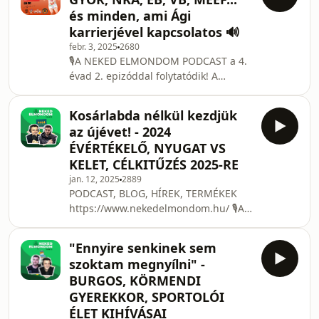
váltás , párizsi csoda, különbségek az
és minden, ami Ági
eddigi csapatok között edzői szemmel,
karrierjével kapcsolatos 🔊
erre az idényre vonatkozó feladatok a
febr. 3, 2025
2680
Valencianál, következő lépések
🎙️A NEKED ELMONDOM PODCAST a 4.
edzőként. Tartsatok velünk ebben az
évad 2. epizóddal folytatódik! A
adásban is!
következő témákról beszélgettünk
Ágival: Győri évek, NKA eddigi
Kosárlabda nélkül kezdjük
tapasztalatok, Eb-selejtező, Vb-
az újévet! - 2024
selejtező, Új edző a válogatottnál,
ÉVÉRTÉKELŐ, NYUGAT VS
MEEF. Tartsatok velünk ebben az
KELET, CÉLKITŰZÉS 2025-RE
adásban is!
jan. 12, 2025
2889
PODCAST, BLOG, HÍREK, TERMÉKEK
https://www.nekedelmondom.hu/ 🎙️A
NEKED ELMONDOM PODCAST a 4.
évad 1. epizóddal folytatódik! A
"Ennyire senkinek sem
következő témákról beszélgettünk:
szoktam megnyílni" -
2024 összefoglalása, nyugat vs kelet ,
BURGOS, KÖRMENDI
Magyarország jelenlegi helyzete,
GYEREKKOR, SPORTOLÓI
romlik az ételek minősége
ÉLET KIHÍVÁSAI
Magyarországon, 2025-ös céljaink,