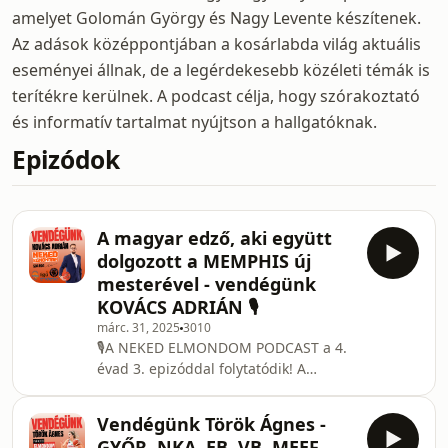
amelyet Golomán György és Nagy Levente készítenek.
Az adások középpontjában a kosárlabda világ aktuális
eseményei állnak, de a legérdekesebb közéleti témák is
terítékre kerülnek. A podcast célja, hogy szórakoztató
és informatív tartalmat nyújtson a hallgatóknak.
Epizódok
A magyar edző, aki együtt
dolgozott a MEMPHIS új
mesterével - vendégünk
KOVÁCS ADRIÁN 🎙️
márc. 31, 2025
3010
🎙️A NEKED ELMONDOM PODCAST a 4.
évad 3. epizóddal folytatódik! A
következő témákról beszélgettünk
Adriánnal: Edzői hivatás megtalálása ,
Vendégünk Török Ágnes -
debreceni kihívások, németországi
GYŐR, NKA, EB, VB, MEEF...