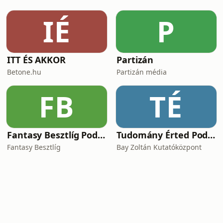
IÉ
P
ITT ÉS AKKOR
Partizán
Betone.hu
Partizán média
FB
TÉ
Fantasy Besztlíg Podcast
Tudomány Érted Podcast
Fantasy Besztlíg
Bay Zoltán Kutatóközpont