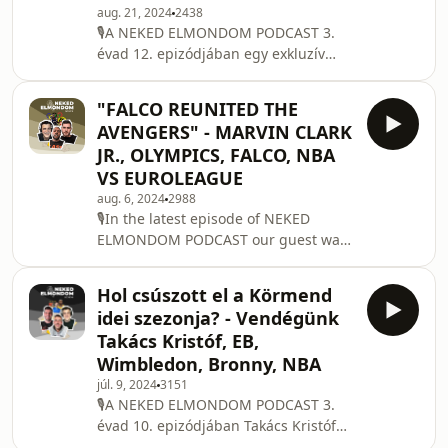
hogyan érd el idén a céljaidat?
aug. 21, 2024
2438
🎙️A NEKED ELMONDOM PODCAST 3.
Tartsatok velünk ebben az adásban is!
évad 12. epizódjában egy exkluzív
beszélgetéssel készültünk nektek,
amiben Gyuri életéről olyan dolgokat
"FALCO REUNITED THE
tudhatsz meg, amiről még egyik
AVENGERS" - MARVIN CLARK
interjújában sem beszélt. Tartsatok
JR., OLYMPICS, FALCO, NBA
velünk ebben az adásban is!
VS EUROLEAGUE
aug. 6, 2024
2988
🎙️In the latest episode of NEKED
ELMONDOM PODCAST our guest was
Marvin Clark Jr., who recently rejoined
Falco KC Szombathely. We discussed
Hol csúszott el a Körmend
the challenges Marvin had to go
idei szezonja? - Vendégünk
through at a young age. Also, he
Takács Kristóf, EB,
shared with us how he found his
Wimbledon, Bronny, NBA
passion for basketball. Apart from
júl. 9, 2024
3151
that we discussed Falco's chances for
🎙️A NEKED ELMONDOM PODCAST 3.
the upcoming season. Since the
évad 10. epizódjában Takács Kristóf
Olympics is happening right now we
volt a vendégünk. Beszélgettünk a