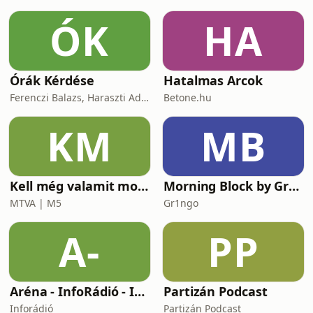
ÓK
HA
Órák Kérdése
Hatalmas Arcok
Ferenczi Balazs, Haraszti Adam
Betone.hu
KM
MB
Kell még valamit mondanom, Ildikó?
Morning Block by Gr1ngo
MTVA | M5
Gr1ngo
A-
PP
Aréna - InfoRádió - Infostart.hu
Partizán Podcast
Inforádió
Partizán Podcast