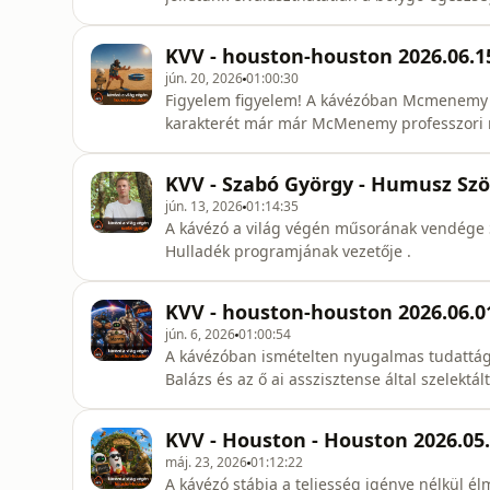
mítosszal, hogy jelenlegi életformánk a léte
ha megéljük a biofíliát - az élet és az élőlé
KVV - houston-houston 2026.06.1
vil
jún. 20, 2026
01:00:30
Figyelem figyelem! A kávézóban Mcmenemy 
karakterét már már McMenemy professzori 
tárja elénk a hét tudományos érdekességeit
Negatív és pozitív balanszra ügyelve teríté
KVV - Szabó György - Humusz Sz
érkezik a super el nino 2026 ...ke
jún. 13, 2026
01:14:35
A kávézó a világ végén műsorának vendége Sz
Hulladék programjának vezetője .
KVV - houston-houston 2026.06.0
jún. 6, 2026
01:00:54
A kávézóban ismételten nyugalmas tudattá
Balázs és az ő ai asszisztense által szelekt
fűszerezve. Globális kiszolgáltatosság : az
közlekedési problémák és lehetséges megold
KVV - Houston - Houston 2026.05
kitekintés napelem és akkumulátor k
máj. 23, 2026
01:12:22
A kávézó stábja a teljesség igénye nélkül 