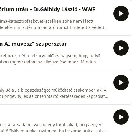
rium után - Dr.Gálhidy László - WWF
líma-katasztrófa) következtében soha nem látott
felelős minisztérium moratóriumot hirdetett a védett
eptemberig tart, lejárta után is hatalamas szükség
ó a világ végén hallgatóinak nem kell magyarázni miért
m AI művész" szupersztár
trehozok, néha „elkurvulok” és hagyom, hogy az MI
alékban ragaszkodom az elképzeléseimhez. Minden
 Instagramra egyébként úgy tekintek, mint egy vizuális
taim, nyomasztásaim"Meséli magáról a jelenleg 6 millió
ály Béla , a biogazdaságot működtető szakember, aki A
 (longevity) és az önfenntartó kertészkedés kapcsolatát
ató segítségével a saját konyhakertünket alakíthatjuk át
zerekkel támogatja az egészséges életmódot.A könyv
.
ai és a társadalmi válság egy tőről fakad, hogy egyéni
égétől?Milyen utakat nyit meg, ha leszámolunk azzal a