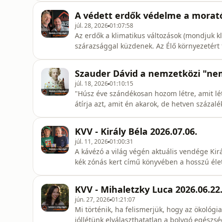
A védett erdők védelme a morató
júl. 28, 2026
01:07:58
Az erdők a klimatikus változások (mondjuk k
szárazsággal küzdenek. Az Élő környezetért 
erdők megővására , de a moratórium csak sz
lenne az erdők védelmére.Fekete öves kávéz
Szauder Dávid a nemzetközi "ne
is fontos a védett erdő
júl. 18, 2026
01:10:15
"Húsz éve szándékosan hozom létre, amit lé
átírja azt, amit én akarok, de hetven száz
sorozatomnak megvan a saját tematikája. Az
naplóra, ahol meg tudnak jelenni a gondola
KVV - Király Béla 2026.07.06.
követővel bíró, Szauder
júl. 11, 2026
01:00:31
A kávézó a világ végén aktuális vendége Kir
kék zónás kert című könyvében a hosszú élet
mutatja be. A gyakorlatias szemléletű útmut
olyan hellyé, amely vegyszermentes élelmis
KVV - Mihaletzky Luca 2026.06.22
rávilágít,
jún. 27, 2026
01:21:07
Mi történik, ha felismerjük, hogy az ökológi
jóllétünk elválaszthatatlan a bolygó egészs