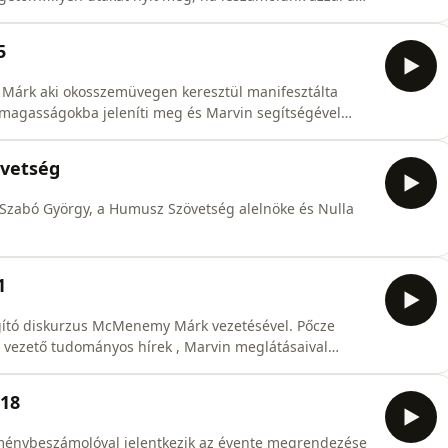
ző világok legjobbika?Hogyan változtatja meg életünket,
nyek szeretetét, ha érzékszerveinket a több mint emberi
5
Márk aki okosszemüvegen keresztül manifesztálta
magasságokba jeleníti meg és Marvin segítségével
, melyet Pőcze Balázs válogatásának köszönhetünk.
ken a Magyarok ai használatára tett kutatás elemzése,
övetség
abó György, a Humusz Szövetség alelnöke és Nulla
1
gító diskurzus McMenemy Márk vezetésével. Pőcze
ált vezető tudományos hírek , Marvin meglátásaival
 egyfajta energiahordozó csapdájában, mobilitás és
ások. Rotorvitorla a hajózásban. Dél amerikai
.18
élménybeszámolóval jelentkezik az évente megrendezése