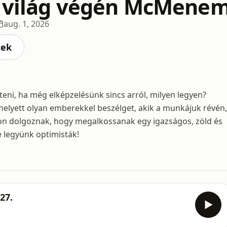
 világ végén McMene
aug. 1, 2026
cek
eni, ha még elképzelésünk sincs arról, milyen legyen?
lyett olyan emberekkel beszélget, akik a munkájuk révén,
zon dolgoznak, hogy megalkossanak egy igazságos, zöld és
e legyünk optimisták!
27.