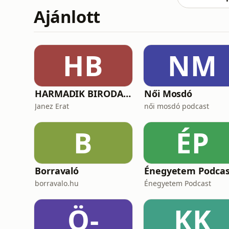
Ajánlott
HB
NM
HARMADIK BIRODALOM – a nemzetiszocializmus története
Női Mosdó
Janez Erat
női mosdó podcast
B
ÉP
Borravaló
Énegyetem Podcas
borravalo.hu
Énegyetem Podcast
Ö-
KK