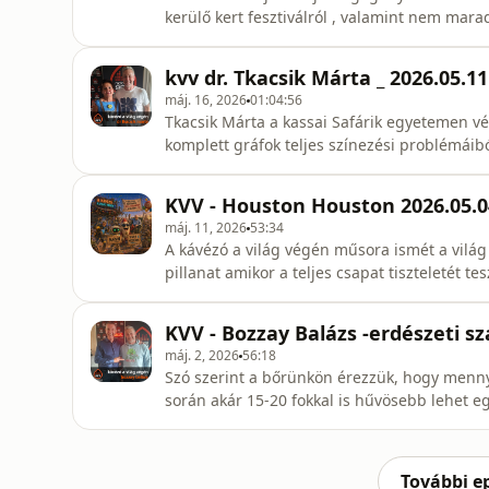
kerülő kert fesztiválról , valamint nem mara
mesterséges aszisztens és Pőcze Balázs állít
reflektál Balázs mellett Marvin ÉS McMenemy Márk. A teljeség igénye nélkül: a 
kvv dr. Tkacsik Márta _ 2026.05.11
hatása a fiatalokra, az a
máj. 16, 2026
01:04:56
Tkacsik Márta a kassai Safárik egyetemen vé
komplett gráfok teljes színezési problémáib
foglalkozni – a legelsők között, az akkor mé
Nagyvállalatoknak és bankoknak tervezett d
KVV - Houston Houston 2026.05.0
Magyarországra kerülve az üzleti foly
máj. 11, 2026
53:34
A kávézó a világ végén műsora ismét a vilá
pillanat amikor a teljes csapat tiszteletét te
kisérletet tesz a műsorban megjelenő hírek 
lelkes követője és szellemi példaképe a ká
KVV - Bozzay Balázs -erdészeti s
essen szó utánozhatatla
máj. 2, 2026
56:18
Szó szerint a bőrünkön érezzük, hogy menny
során akár 15-20 fokkal is hűvösebb lehet 
erdőkre is óriási szükség van a klímaváltozás
millió fa civil szervezet, hogy minél több f
segítséget a kezdete
További e