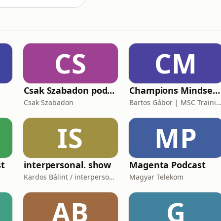
CS
CM
Csak Szabadon podcast
Champions Mindset Podcast
Csak Szabadon
Bartos Gábor | MSC Training Gr
IS
MP
t
interpersonal. show
Magenta Podcast
Kardos Bálint / interpersonal.host
Magyar Telekom
AB
G