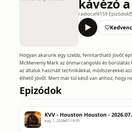
kávézó a
radiocafé
159 Epizódok
Kedven
Hogyan akarunk egy szebb, fenntartható jövőt épít
McMenemy Márk az önmarcangolás és borúlátás he
az általuk használt technikákkal, módszerekkel a
élhető jövőt. Mert már túl késő van ahhoz, hogy n
Epizódok
KVV - Houston Houston - 2026.07.
aug. 1, 2026
01:19:35