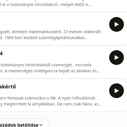
d el a tudományos hírszelekció , melyet ANDI a
ott össze. Az aktuális szines tudományos hírekre
közösségi média
gzett, elméleti matematikusként. 23 évesen doktorált
ól. 1989-ben kezdett számítógéphálózatokkal
g a világban sem igazán ismert Internettel.
igitális hálózatokat, kommunikációsnmegoldásokat.
4
g tudományos történéseiből szemezget , micsoda
szi. A mesterséges intelligencia bejött az ablakon és
szelektálására. 100 éves Sir David Attenborough aki
vézó a világ végén műsorának így nem lehet hogy ne
zakértő
ire fontosak számunkra a fák. A nyári hőhullámok
egy megtermett fa árnyékában. De nem csak fákra, az
 korában. Ezért tűzte ki célul a 2019-ben indult 10
át ültessen el Magyarországon. És ebben nyújt szakmai
pizódok betöltése