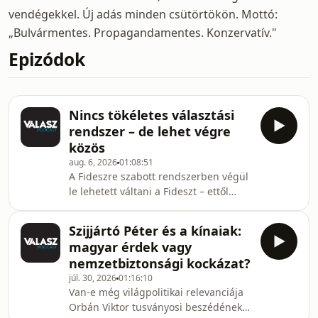
vendégekkel. Új adás minden csütörtökön. Mottó:
„Bulvármentes. Propagandamentes. Konzervatív."
Epizódok
Nincs tökéletes választási
rendszer – de lehet végre
közös
aug. 6, 2026
01:08:51
A Fideszre szabott rendszerben végül
le lehetett váltani a Fideszt – ettől
azonban a szabályozás még nem lett
fair, és nem vált közössé. Szabó
Szijjártó Péter és a kínaiak:
Andrea politológussal és László
magyar érdek vagy
Róbert választási szakértővel arról
nemzetbiztonsági kockázat?
beszélgettünk, mitől lehetne
júl. 30, 2026
01:16:10
arányosabb, tisztább és önkorlátozó
Van-e még világpolitikai relevanciája
az új választási rendszer,
Orbán Viktor tusványosi beszédének?
szavazhassanak-e a 16 évesek, és mi