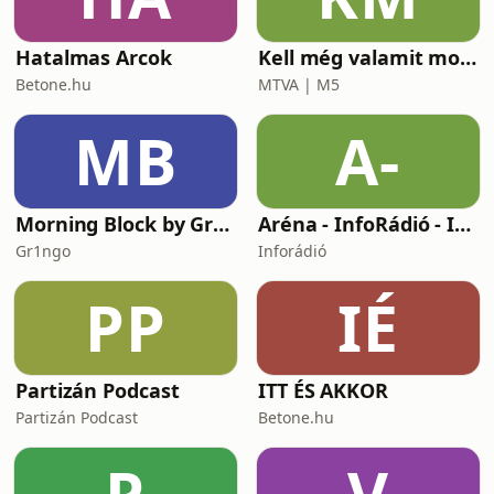
Hatalmas Arcok
Kell még valamit mondanom, Ildikó?
Betone.hu
MTVA | M5
MB
A-
Morning Block by Gr1ngo
Aréna - InfoRádió - Infostart.hu
Gr1ngo
Inforádió
PP
IÉ
Partizán Podcast
ITT ÉS AKKOR
Partizán Podcast
Betone.hu