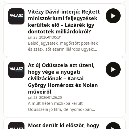
Miért kaphatott vezetői állást a
legyen a győzteskompenzációval, a
kínaiaktól Szijjártó Péter? Mi a jobb
kampánypénzekkel és a külho
Vitézy Dávid-interjú: Rejtett
Ukrajnának: ha az elnök erős kézzel
minisztériumi feljegyzések
kormányoz, vagy ha enged az utca
kerültek elő – Lázárék így
nyomásának? Lesz-e 1000 forintos
döntöttek milliárdokról?
benzinár az iráni háború miatt?
júl. 28, 2026
01:05:31
Szerkesztőségi külpolitikai kibeszélőnk
Belső jegyzetek, megőrzött post-itek
júliusi adásában ezeket beszéli meg
és száz-, sőt ezermilliárdos ügyek:
Ablonczy Bálint, Magyari Péter és
Vitézy Dávid szerint ezek maradtak a
Vörös Szabo
Lázár János vezette tárca után, több
Az új Odüsszeia azt üzeni,
vizsgálat pedig büntetőeljárással
hogy vége a nyugati
végződhet. A közlekedési és
civilizációnak – Karsai
beruházási miniszter saját Fidesz-
György Homérosz és Nolan
kormánybeli múltjáról azt mondja:
műveiről
nem tartozott a bizalmi körhöz, ezért
államtitkárként minden pénzköltéssel
júl. 23, 2026
01:26:20
A múlt héten mozikba került
kapcsolatos feladatot elvontak tőle, és
Odüsszeia jó film, de nyomokban
nem kény
tartalmaz csak Homéroszt, az eredeti
művet el kell felejteni hozzá – mondja
Most derült ki először, hogy
podcastunkban Karsai György