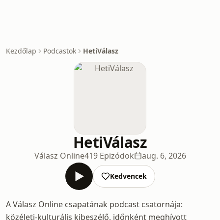
Kezdőlap
Podcastok
HetiVálasz
HetiVálasz
Válasz Online
419 Epizódok
aug. 6, 2026
Kedvencek
A Válasz Online csapatának podcast csatornája:
közéleti-kulturális kibeszélő, időnként meghívott