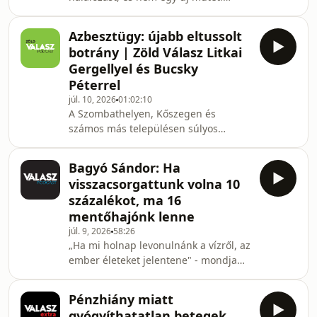
eljárás, nem milliókba kerülő
is fizetett a Mediaworksne
gyógyszerek segítségével? 15 évvel
Azbesztügy: újabb eltussolt
ezelőtt ez történt – gombnyomásra.
botrány | Zöld Válasz Litkai
Elfogadták ugyanis a beltéri
Gergellyel és Bucsky
dohányzást tiltó törvényt, ami a
Péterrel
középkorú férfiak ezreinek, tízezreinek
júl. 10, 2026
01:02:10
életét mentette meg. Csakhogy erre
A Szombathelyen, Kőszegen és
rátelepedett a trafikmutyi, a ner első
számos más településen súlyos
nagy látható jutalmazási-büntetési
azbesztszennyezést okozó osztrák
rendszere. Majd a ni
bányabiznisz során Burgenland az
Bagyó Sándor: Ha
osztrák jogszabályokat sem tartotta
visszacsorgattunk volna 10
be, így kerülhetett hazánkba több
százalékot, ma 16
százezer tonna rákkeltő útépítő
mentőhajónk lenne
anyag. Az azbesztbotrányra annak
júl. 9, 2026
58:26
ellenére kerülhetett sor, hogy az
„Ha mi holnap levonulnánk a vízről, az
anyag egészségkárosító hatását
ember életeket jelentene" - mondja
Ausztriában már több mint száz éve
Bagyó Sándor a Vízimentők
dokumentálták. A szomszédos állam
Magyarországi Szakszolgálatának
azonba
Pénzhiány miatt
alapítója. A Válasz Podcastban Bagyó
gyógyíthatatlan betegek