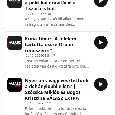
a politikai gravitáció a
klasszika-filológus, színház- és
Tiszára is hat
irodalomtörténész. A homéroszi világ
júl. 21, 2026
55:48
egyik legjobb kutatóját azért hívtuk
A Sulyok Tamás körüli alkotmányos
meg, hogy kibeszéljük az európai
válság után a Tisza minden
kultúra alapjához tartozó eposz és a
korábbinál kedvezőbb politikai
kirobbanóan sikeres filmes
helyzetbe került. A lendületet
feldolgozás közötti hasonlóságok
Kuna Tibor: „A félelem
azonban néhány nap alatt megtörte a
tartotta össze Orbán
Polgár Judit-jelölés körüli
rendszerét"
kommunikáció: a társadalmi
júl. 16, 2026
01:31:47
egyeztetés ígérete, a villámgyors
„Nyuszi voltam. Ha az embernek
bejelentés, majd a visszalépés és
családja van és a diktatúra érte jön,
Magyar Péter nyilvános önkritikája. A
jobb mindent beismerni" – meséli az
Válasz Podcastban Benyó Rita arról
egykori NER-kommunikátor Kuna
beszéget Stumpf Andrással és
Nyertünk vagy vesztettünk
Tibor, hogyan mentette az irháját,
Ablonczy Bálintt
a dohánylobbi ellen? |
amikor Rogán Antal úgy döntött, hogy
Szócska Miklós és Bogos
a kormányzati kommunikációs piacon
Krisztina VÁLASZ EXTRA
csak egy szereplő, Balásy Gyula
júl. 13, 2026
46:52
maradhat. Mint a Válasz Podcast
Felére csökkenteni a tüdőrák okozta
adásából kiderül, még majd'
halálozást, és nem egy új műtéti
kétmilliárd forint afféle védelmi pénzt