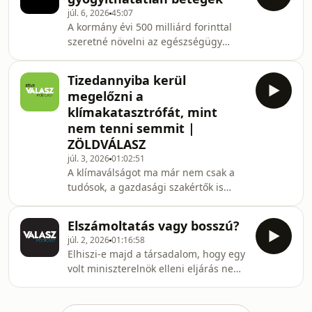
arról beszél: miközben milliárdok
júl. 6, 2026
45:07
mentek el balatoni fejlesztésekre,
A kormány évi 500 milliárd forinttal
kommunikációra és szerinte
szeretné növelni az egészségügy
szakmailag üres vízbiztonsági
költségvetését. Hegedűs Zsolt
programokra, ők a mélyvízi mentést, a
miniszter olyan projektekre kezdett
búvárszolgálatot és a sürgősségi
Tizedannyiba kerül
vadászni, amelyek hiányzó eljárásokat
betegellátást is kiszámíthatatlan,
megelőzni a
vezetnek be, és gyors eredménnyel
klímakatasztrófát, mint
kecsegtetnek. Tömegével léteznek
nem tenni semmit |
olyan betegségek, amelyek a világban
ZÖLDVÁLASZ
már gyógyíthatóak lennének, ám
nálunk a pénzhiány miatt még mindig
júl. 3, 2026
01:02:51
A klímaválságot ma már nem csak a
gyógyíthatatlannak számítanak. Mik
tudósok, a gazdasági szakértők is
ezek a technológiák?
számolják. Mennyibe kerül? Mennyit
spórolunk, ha most lépünk és
Elszámoltatás vagy bosszú?
mennyibe, ha nem? Erre ad választ
júl. 2, 2026
01:16:58
Litkai Gergely vendége, Fazekas Dóra
Elhiszi-e majd a társadalom, hogy egy
környezetgazdász, a Cambridge
volt miniszterelnök elleni eljárás nem
Econometrics budapesti irodájának
bosszú, hanem a törvény előtti
igazgatója. A téma iránt érdeklődők
egyenlőség helyreállítása? A Válasz
cikkeivel találkozhattak már a G7