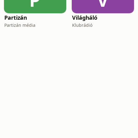
P
V
Partizán
Világháló
Partizán média
Klubrádió