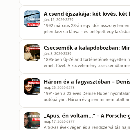
számítógépen egy üzenet villogott: „Sajnálo
életben maradjon.” A rendőrség hamar két teljesen ellentétes történetet állított fel: vagy az apa
A csend éjszakája: két lövés, két
végzett mindenk
jún. 15, 2026
2279
1992 március 23-án egy idős asszony lemen
jelentkezik a lánya – és belépett egy lakás
egymástól pár méterre feküdt a Hegedűs ház
pedig ugyanazzal a sörétes puskával végzet
Csecsemők a kalapdobozban: Minn
látszott, a szomszédok ped
jún. 8, 2026
2539
1895-ben Új‑Zéland történetének egyetlen nő
emelt fővel. A közvélemény „csecsemőfarme
holtteste került elő. De mi volt a valóság a 
századi gyermekvédelem hiánya mögött? Hogy
Három év a fagyasztóban – Denis
mumusává? Patre
máj. 26, 2026
2278
1991-ben a 23 éves Denise Huber nyomtalanu
autópályán. Három évig semmi nem utalt arr
feltűnt egy gyanús, áramra kötött Ryder tehe
Denise holttestét. Patreon: https://www.patreon.com/buntenyek
„Apus, én voltam…” – A Porsche‑
Web: ⁠⁠⁠⁠⁠⁠⁠⁠⁠⁠⁠⁠⁠⁠⁠https://www.buntenyekpodcast.hu/⁠⁠⁠
máj. 17, 2026
5877
A ’80-as évek végén és a rendszerváltás haj