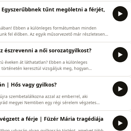
 át tartó barátság és üzleti kapcsolat végzetes
 Egyszerűbbnek tűnt megöletni a férjét,
umban minden
k fel élőben. Az egyik műsorvezető már részletesen
zülés nélkül, a nézőkkel együtt ismeri meg a történetet.
jesen spontán módon születnek meg. 💬 Az élő
z észrevenni a női sorozatgyilkost?
láthatatlan? Ebben a különleges
történetén keresztül vizsgáljuk meg, hogyan
minalisztika, a pszichológia és a modern kutatások.
ás Pista történetei első pillantásra teljesen
án | Hős vagy gyilkos?
 újra szembetalálkozna azzal az emberrel, aki
ngedni azt, amit évekkel korábban a kislányával tettek.
ntetését, ismét megjelent a család házánál, olyan
végzett a férje | Füzér Mária tragédiája
thon udvarán olyan gyilkosság történt, amelyet több