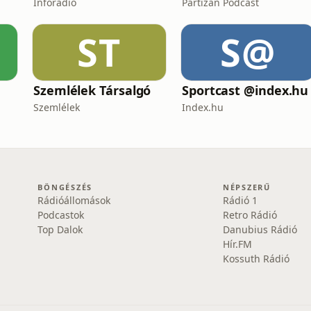
Inforádió
Partizán Podcast
ST
S@
Szemlélek Társalgó
Sportcast @index.hu
Szemlélek
Index.hu
BÖNGÉSZÉS
NÉPSZERŰ
Rádióállomások
Rádió 1
Podcastok
Retro Rádió
Top Dalok
Danubius Rádió
Hír.FM
Kossuth Rádió