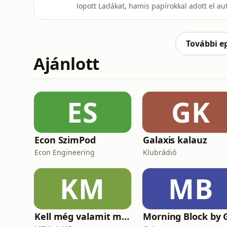
lopott Ladákat, hamis papírokkal adott el au
gyermekétől. A nyomok végül egy tűzpiros P
üzletkötéssel, hanem vérrel végződött. A vid
gyilkosságig, a
További e
Ajánlott
ES
GK
Econ SzimPod
Galaxis kalauz
Econ Engineering
Klubrádió
KM
MB
Kell még valamit mondanom, Ildikó?