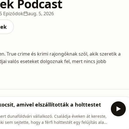
ek Podcast
5 Epizódok
aug. 5, 2026
cek
 True crime és krimi rajongóknak szól, akik szeretik a
jai valós eseteket dolgoznak fel, mert nincs jobb
ocsit, amivel elszállították a holttestet
t dunaföldvári vállalkozó. Családja éveken át kereste,
 sem sejtette, hogy a férfi holttestét egy felújítás alatt
n az epizódban részletesen