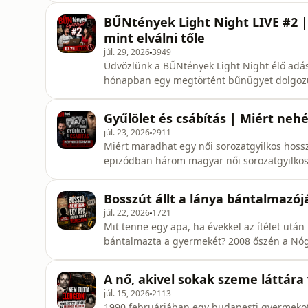
bemutatjuk, hogyan vezetett egy évtizedeken
BŰNtények Light Night LIVE #2 |
konfliktusho
mint elválni tőle
júl. 29, 2026
3949
Üdvözlünk a BŰNtények Light Night élő adásában! Ebben a különleges formát
hónapban egy megtörtént bűnügyet dolgozun
ismeri az ügyet, míg a másik előzetes felkés
Így a reakciók, kérdések és következtetések tel
Gyűlölet és csábítás | Miért nehé
közvetítés alatt folyamatosa
júl. 23, 2026
2911
Miért maradhat egy női sorozatgyilkos hosszú éveken át 
epizódban három magyar női sorozatgyilkos 
gondolkodnak a női sorozatgyilkosokról a kri
Holhos Jánosné, Jancsó Ladányi Piroska és Pip
Bosszút állt a lánya bántalmazój
különbözőek. Más korban éltek, más ind
júl. 22, 2026
1721
Mit tenne egy apa, ha évekkel az ítélet után
bántalmazta a gyermekét? 2008 őszén a Nógrád megyei Nemtiben egy régi sérelem végzetes
tragédiába torkollott. Egy apa nem tudta ele
Amikor a férfi, aki ezért már letöltötte a bü
A nő, akivel sokak szeme láttára 
események indultak el, amel
júl. 15, 2026
2113
1990 februárjában egy budapesti gyermekot