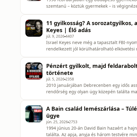
szemtanú – köztük gyermekek – is végignézet
konfliktusok, féltékenység, bántalmazás és gyer
történetben részletesen bemutatom Füzér Már
11 gyilkosság? A sorozatgyilkos, a
a fokozódó erőszakot, a koráb
Keyes | Élő adás
júl. 9, 2026
4407
Israel Keyes neve még a tapasztalt FBI-nyo
rendelkezett jól körülhatárolható elkövetés
áldozattípust, és éveken keresztül úgy köve
szervek nem tudták összekapcsolni az ügyeket. Ebben az élő stúdiófelvételben végigvesszük
Pénzért gyilkolt, majd feldarabol
Keyes teljes ismert történe
története
júl. 5, 2026
2358
2010 januárjában Debrecenben egy idős ass
rendőrség egy olyan ügy közepén találta ma
magyar bűnügye lett. Ráduly Zsolt Gyula anyagi problémákkal, játékszenvedéllyel és egyre
súlyosabb adósságokkal küzdött. A nyomozá
A Bain család lemészárlása – Túl
megpróbálta eltüntetni a nyomokat. Később
ügye
jún. 25, 2026
2753
1994 június 20‑án David Bain hazaért a hajn
találta. Az apja, anyja és három testvére mi