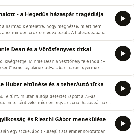
m. Te voltál az egyetlen, aki megérdemelte, hogy
 halott - a Hegedűs házaspár tragédiája
t a harmadik emeletre, hogy megnézze, miért nem
ba, ahol minden örökre megváltozott. A hálószobában
aspár: Márta álmában kapott fejlövést, férje, Gyula
t magával. A lakás zárva volt, dulakodásnak nyoma sem
ie Dean és a Vörösfenyves titkai
i kivégzettje, Minnie Dean a vesztőhely felé indult –
rként” ismerte, akinek udvarában három gyermek
szenzációhajhász újságcikkek, a társadalmi pánik és a 19.
an vált egy tanult, Skóciából érkezett nő a nemzet
e Huber eltűnése és a teherAutó tItka
l eltűnt, miután autója defektet kapott a 73-as
a, mi történt vele, mígnem egy arizonai házaspárnak
rautó. A raktérben egy lezárt fagyasztóláda rejtette
gyilkosság és Rieschl Gábor menekülése
nalán egy szőke, ápolt külsejű fiatalember sorozatban