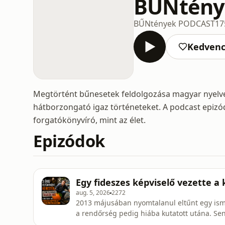
BŰNtény
BŰNtények PODCAST
17
Kedven
Megtörtént bűnesetek feldolgozása magyar nyelven.
hátborzongató igaz történeteket. A podcast epizód
forgatókönyvíró, mint az élet.
Epizódok
Egy fideszes képviselő vezette a k
aug. 5, 2026
2272
2013 májusában nyomtalanul eltűnt egy ismer
a rendőrség pedig hiába kutatott utána. Senki
álló ház pincéjében, egy frissen felhúzott fal mögé rejtették. Ebbe