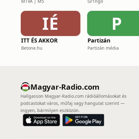
MTVA | M5
Gr1ngo
IÉ
P
ITT ÉS AKKOR
Partizán
Betone.hu
Partizán média
Magyar-Radio.com
Hallgasson Magyar-Radio.com rádióállomásokat és
podcastokat város, műfaj vagy hangulat szerint —
ingyen, bármilyen eszközön.