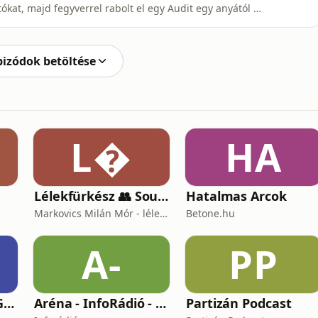
tókat, majd fegyverrel rabolt el egy Audit egy anyától és
orsche 944‑hez vezettek, ahol a találkozó már nem
eó bemutatja Rieschl Gábor útját: a lopásoktól a
pizódok betöltése
L
HA
Lélekfürkész 👥 SoulScout
Hatalmas Arcok
Markovics Milán Mór - lélektan, tudomány, vallás, harc
Betone.hu
A-
PP
Morning Block by Gr1ngo
Aréna - InfoRádió - Infostart.hu
Partizán Podcast