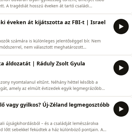
t. A tragédiát hosszú éveken át tartó családi
mekelhelyezési viták előzték meg. Ebben a
ia és férje, Francois történetét: kapcsolatuk kezdetét,
ki éveken át kijátszotta az FBI-t | Israel
mozók számára is különleges jelentőséggel bír. Nem
i módszerrel, nem választott meghatározott
tte el bűncselekményeit, hogy a különböző rendőrségi
 Israel
ta áldozatát | Ráduly Zsolt Gyula
zony nyomtalanul eltűnt. Néhány héttel később a
gát, amely az elmúlt évtizedek egyik legmegrázóbb
s szerint előbb megölte idős szomszédját, majd
élő vagy gyilkos? Új‑Zéland legmegosztóbb
ali újságkihordásból – és a családját lemészárolva
nd lőtt sebekkel feküdtek a ház különböző pontjain. A