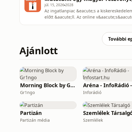
mesters&eacute;ges intelligencia lehets&e
júl. 15, 2026
2028
Az ingatlanpiac &eacute;s a kiskereskedele
előtt &aacute;ll. Az online v&aacute;s&aacu
form&aacute;lja a fogyaszt&oacute;i szok&
előt&eacute;rbe ker&uuml;lt a pl&aacute;z
j&ouml;vője, amely &eacute;rdemben befol
További e
Ajánlott
Morning Block by Gr1ngo
Gr1ngo
Inforádió
Partizán
Szemlélek Társalg
Partizán média
Szemlélek