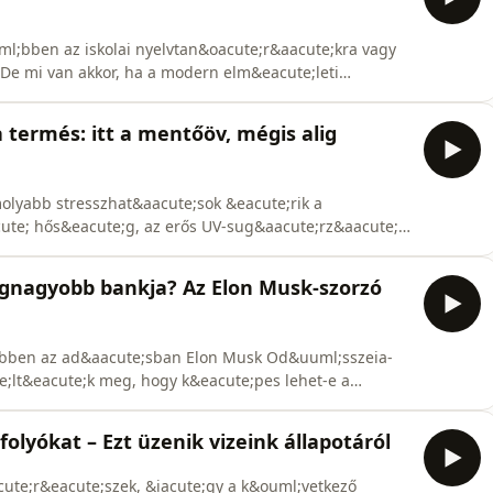
ml;bben az iskolai nyelvtan&oacute;r&aacute;kra vagy
De mi van akkor, ha a modern elm&eacute;leti
n nem egyszerűen
anem az emberi agy &eacute;s a gondolkod&aacute;s
a termés: itt a mentőöv, mégis alig
tat&aacute;sa? Amikor Noam Choms
olyabb stresszhat&aacute;sok &eacute;rik a
ute; hős&eacute;g, az erős UV-sug&aacute;rz&aacute;s,
ute;s a n&ouml;vekvő k&aacute;rtevőnyom&aacute;s
zi a n&ouml;v&eacute;nyek ellen&aacute;ll&oacute;
legnagyobb bankja? Az Elon Musk-szorzó
ebben az ad&aacute;sban Elon Musk Od&uuml;sszeia-
e;lt&eacute;k meg, hogy k&eacute;pes lehet-e a
r bel&aacute;that&oacute; időn bel&uuml;l teljes
acute;s mozifilmet k&eacute;sz&iacute;teni, &eacute;s
folyókat – Ezt üzenik vizeink állapotáról
ute;r&eacute;szek, &iacute;gy a k&ouml;vetkező