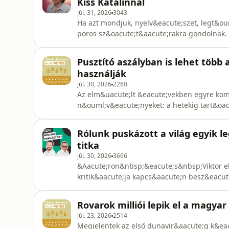
Kiss Katalinnal
júl. 31, 2026
3043
Ha azt mondjuk, nyelv&eacute;szet, legt&ou
poros sz&oacute;t&aacute;rakra gondolnak. 
nyelv&eacute;szet val&oacute;j&aacute;ba
b&ouml;lcs&eacute;szettudom&aacute;ny, h
Pusztító aszályban is lehet több 
belső műk&ouml;d&eacute;s&eacute;nek ku
használják
júl. 30, 2026
2260
Az elm&uacute;lt &eacute;vekben egyre kom
n&ouml;v&eacute;nyeket: a hetekig tart&oac
a m&eacute;ly&uuml;lő asz&aacute;ly &eac
egyar&aacute;nt pr&oacute;b&aacute;ra tes
Rólunk puskázott a világ egyik 
k&eacute;pess&eacute;g&eacute;t, ami az
titka
júl. 30, 2026
3666
&Aacute;ron&nbsp;&eacute;s&nbsp;Viktor 
kritik&aacute;ja kapcs&aacute;n besz&eacut
mesters&eacute;ges intelligencia m&aacute;
&eacute;rt&eacute;kű, t&ouml;bb&oacute;r&a
Rovarok milliói lepik el a magyar 
ez milyen &uuml;zleti k&ouml;vetkezm
júl. 23, 2026
2514
Megjelentek az első dunavir&aacute;g k&eac