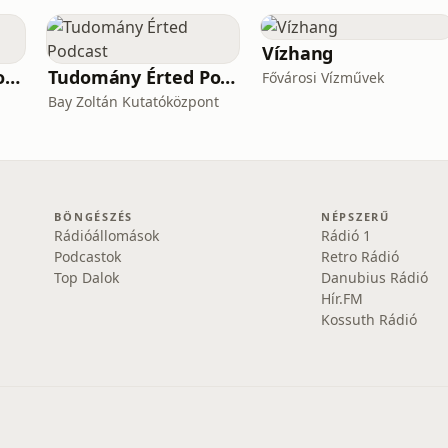
Vízhang
Fantasy Besztlíg Podcast
Tudomány Érted Podcast
Fővárosi Vízművek
Bay Zoltán Kutatóközpont
BÖNGÉSZÉS
NÉPSZERŰ
Rádióállomások
Rádió 1
Podcastok
Retro Rádió
Top Dalok
Danubius Rádió
Hír.FM
Kossuth Rádió