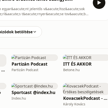
m egyar&aacute;nt jelentős v&aacute;ltoz&aacute;sok
te;rl&aacute;s t&eacute;rnyer&eacute;se tov&aacute;bb
aacute;sokat, mik&ouml;zben ism&eacute;t
astop szab&aacute;lyoz&aacute;s&aacute;nak
y&a
pizódok betöltése
Partizán Podcast
ITT ÉS AKKOR
Aréna - InfoRádió - Infostart.hu
Partizán Podcast
Betone.hu
ó
Sportcast @index.hu
KovacsekPodcast - Értékes beszélgetések
Index.hu
Károly Kovács