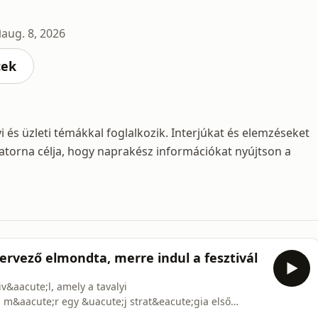
aug. 8, 2026
cek
 és üzleti témákkal foglalkozik. Interjúkat és elemzéseket
atorna célja, hogy naprakész információkat nyújtson a
szervező elmondta, merre indul a fesztivál
v&aacute;l, amely a tavalyi
 m&aacute;r egy &uacute;j strat&eacute;gia első
iv&aacute;l j&ouml;vőj&eacute;ről, a