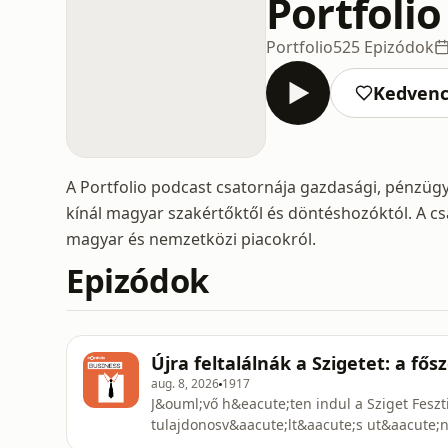
Portfolio
Portfolio
525 Epizódok
Kedven
A Portfolio podcast csatornája gazdasági, pénzügyi
kínál magyar szakértőktől és döntéshozóktól. A cs
magyar és nemzetközi piacokról.
Epizódok
Újra feltalálnák a Szigetet: a fő
aug. 8, 2026
1917
J&ouml;vő h&eacute;ten indul a Sziget Feszti
tulajdonosv&aacute;lt&aacute;s ut&aacute;n
l&eacute;p&eacute;seit mutatja meg. A feszt