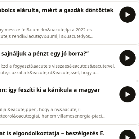
e;g visszaszerz&eacute;s&eacute;ről, a
bolcs elárulta, miért a gazdák döntöttek
cute;s az idei &uacute;j&iacute;t&aa
ny messze fel&uuml;lm&uacute;lja a 2022-es
cute;s rendk&iacute;v&uuml;l s&uacute;lyos
 agr&aacute;riumban. A kukorica sok helyen
cute;bbra sem csillapodnak a
 sajnáljuk a pénzt egy jó borra?”
ő rendszer k&ouml;r&uuml;li vit&aacute
;zd a fogyaszt&aacute;s visszaes&eacute;s&eacute;vel,
te;s azzal a k&eacute;rd&eacute;ssel, hogy a
ute;n kitűnni. Mik&ouml;zben sok pinc&eacute;szet
gben &eacute;rt&eacute;kes&iacute;thető, alacsonyabb
n: így feszíti ki a kánikula a magyar
lja &eacute;ppen, hogy a ny&aacute;ri
eorol&oacute;giai, hanem villamosenergia-piaci
cute;si cs&uacute;csok, a naperőművi termel&eacute;s
itetts&eacute;g egyszerre fesz&iacute;tik a rendszert.
t is elgondolkoztatja – beszélgetés E.