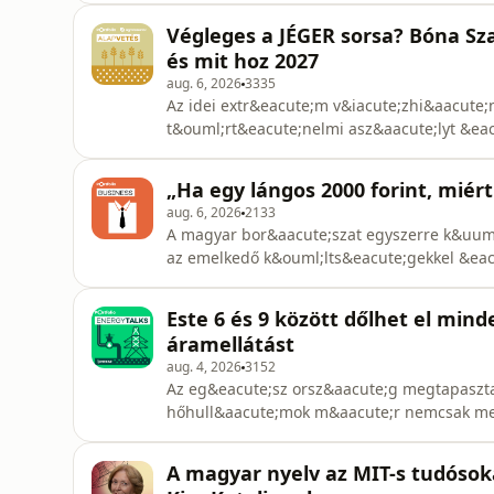
k&uuml;lf&ouml;ldi k&ouml;z&ouml;ns&eacut
Végleges a JÉGER sorsa? Bóna Sza
megv&aacute;ltozott zeneiparr&oacute;l &ea
és mit hoz 2027
aug. 6, 2026
3335
Az idei extr&eacute;m v&iacute;zhi&aacute;
t&ouml;rt&eacute;nelmi asz&aacute;lyt &ea
term&eacute;skies&eacute;st okoz a magyar
megsemmis&uuml;lt, mik&ouml;zben tov&aa
„Ha egy lángos 2000 forint, miért
j&eacute;gk&aacute;rm&eacute;rs&eacute;kl
aug. 6, 2026
2133
A magyar bor&aacute;szat egyszerre k&uuml
az emelkedő k&ouml;lts&eacute;gekkel &eacu
nemzetk&ouml;zi piacon mivel tud igaz&aac
tov&aacute;bbra is a nagy mennyis&eacute;
Este 6 és 9 között dőlhet el minde
&aacute;r&uacute; borokra &eacute
áramellátást
aug. 4, 2026
3152
Az eg&eacute;sz orsz&aacute;g megtapaszta
hőhull&aacute;mok m&aacute;r nemcsak met
stressztesztet is jelentenek: a fogyaszt&aa
esti visszaes&eacute;se &eacute;s az importk
A magyar nyelv az MIT-s tudósoka
De mit tehet ilyenkor a rendszerir&aacu